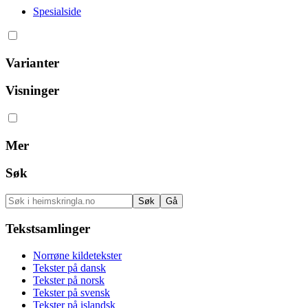
Spesialside
Varianter
Visninger
Mer
Søk
Tekstsamlinger
Norrøne kildetekster
Tekster på dansk
Tekster på norsk
Tekster på svensk
Tekster på islandsk