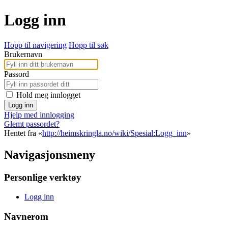
Logg inn
Hopp til navigering
Hopp til søk
Brukernavn
Passord
Hold meg innlogget
Logg inn
Hjelp med innlogging
Glemt passordet?
Hentet fra «
http://heimskringla.no/wiki/Spesial:Logg_inn
»
Navigasjonsmeny
Personlige verktøy
Logg inn
Navnerom