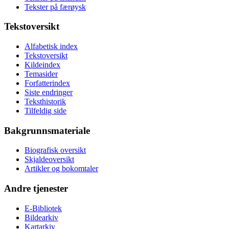
Tekster på færøysk
Tekstoversikt
Alfabetisk index
Tekstoversikt
Kildeindex
Temasider
Forfatterindex
Siste endringer
Teksthistorik
Tilfeldig side
Bakgrunnsmateriale
Biografisk oversikt
Skjaldeoversikt
Artikler og bokomtaler
Andre tjenester
E-Bibliotek
Bildearkiv
Kartarkiv