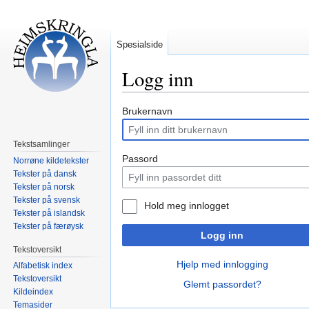
Spesialside
Logg inn
Hopp
Hopp
Brukernavn
til
til
navigering
søk
Tekstsamlinger
Passord
Norrøne kildetekster
Tekster på dansk
Tekster på norsk
Tekster på svensk
Hold meg innlogget
Tekster på islandsk
Tekster på færøysk
Logg inn
Tekstoversikt
Hjelp med innlogging
Alfabetisk index
Tekstoversikt
Glemt passordet?
Kildeindex
Temasider