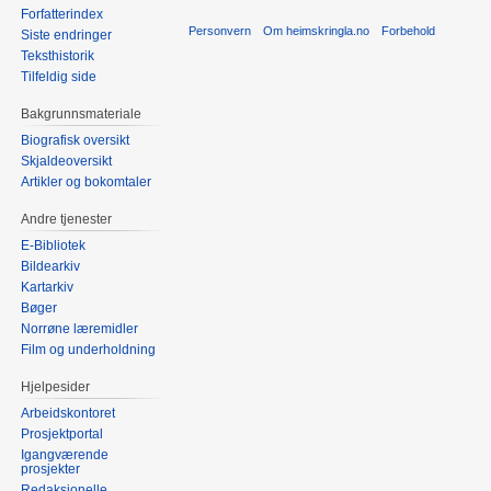
Forfatterindex
Personvern
Om heimskringla.no
Forbehold
Siste endringer
Teksthistorik
Tilfeldig side
Bakgrunnsmateriale
Biografisk oversikt
Skjaldeoversikt
Artikler og bokomtaler
Andre tjenester
E-Bibliotek
Bildearkiv
Kartarkiv
Bøger
Norrøne læremidler
Film og underholdning
Hjelpesider
Arbeidskontoret
Prosjektportal
Igangværende
prosjekter
Redaksjonelle