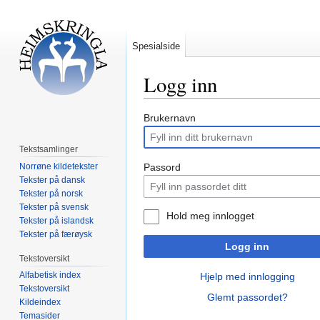
Spesialside
Logg inn
Hopp
Hopp
Brukernavn
til
til
navigering
søk
Tekstsamlinger
Norrøne kildetekster
Passord
Tekster på dansk
Tekster på norsk
Tekster på svensk
Hold meg innlogget
Tekster på islandsk
Tekster på færøysk
Logg inn
Tekstoversikt
Alfabetisk index
Hjelp med innlogging
Tekstoversikt
Glemt passordet?
Kildeindex
Temasider