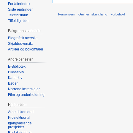
Forfatterindex
Siste endringer
Personvern
Om heimskringla.no
Forbehold
Teksthistorik
Tilfeldig side
Bakgrunnsmateriale
Biografisk oversikt
Skjaldeoversikt
Artikler og bokomtaler
Andre tjenester
E-Bibliotek
Bildearkiv
Kartarkiv
Bøger
Norrøne læremidler
Film og underholdning
Hjelpesider
Arbeidskontoret
Prosjektportal
Igangværende
prosjekter
Redaksjonelle