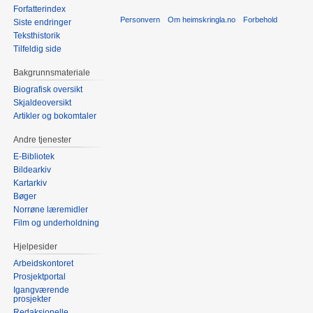
Forfatterindex
Personvern
Om heimskringla.no
Forbehold
Siste endringer
Teksthistorik
Tilfeldig side
Bakgrunnsmateriale
Biografisk oversikt
Skjaldeoversikt
Artikler og bokomtaler
Andre tjenester
E-Bibliotek
Bildearkiv
Kartarkiv
Bøger
Norrøne læremidler
Film og underholdning
Hjelpesider
Arbeidskontoret
Prosjektportal
Igangværende
prosjekter
Redaksjonelle