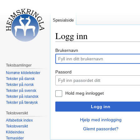
Spesialside
Logg inn
Hopp
Hopp
Brukernavn
til
til
navigering
søk
Tekstsamlinger
Passord
Norrøne kildetekster
Tekster på dansk
Tekster på norsk
Tekster på svensk
Hold meg innlogget
Tekster på islandsk
Tekster på færøysk
Logg inn
Tekstoversikt
Hjelp med innlogging
Alfabetisk index
Tekstoversikt
Glemt passordet?
Kildeindex
Temasider