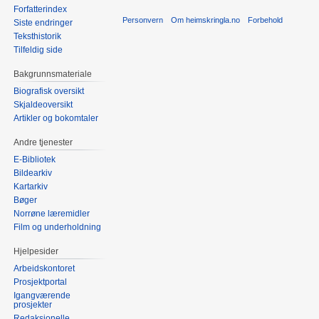
Forfatterindex
Personvern
Om heimskringla.no
Forbehold
Siste endringer
Teksthistorik
Tilfeldig side
Bakgrunnsmateriale
Biografisk oversikt
Skjaldeoversikt
Artikler og bokomtaler
Andre tjenester
E-Bibliotek
Bildearkiv
Kartarkiv
Bøger
Norrøne læremidler
Film og underholdning
Hjelpesider
Arbeidskontoret
Prosjektportal
Igangværende
prosjekter
Redaksjonelle