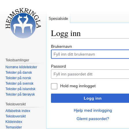
Spesialside
Logg inn
Hopp
Hopp
Brukernavn
til
til
navigering
søk
Tekstsamlinger
Passord
Norrøne kildetekster
Tekster på dansk
Tekster på norsk
Tekster på svensk
Hold meg innlogget
Tekster på islandsk
Tekster på færøysk
Logg inn
Tekstoversikt
Hjelp med innlogging
Alfabetisk index
Tekstoversikt
Glemt passordet?
Kildeindex
Temasider