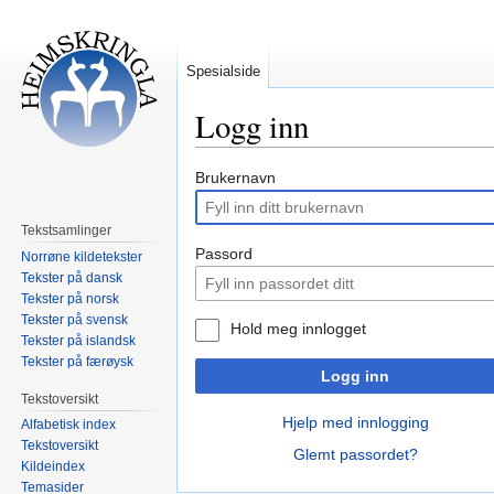
Spesialside
Logg inn
Hopp
Hopp
Brukernavn
til
til
navigering
søk
Tekstsamlinger
Passord
Norrøne kildetekster
Tekster på dansk
Tekster på norsk
Tekster på svensk
Hold meg innlogget
Tekster på islandsk
Tekster på færøysk
Logg inn
Tekstoversikt
Hjelp med innlogging
Alfabetisk index
Tekstoversikt
Glemt passordet?
Kildeindex
Temasider