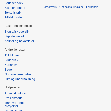
Forfatterindex
Personvern
Om heimskringla.no
Forbehold
Siste endringer
Teksthistorik
Tilfeldig side
Bakgrunnsmateriale
Biografisk oversikt
Skjaldeoversikt
Artikler og bokomtaler
Andre tjenester
E-Bibliotek
Bildearkiv
Kartarkiv
Bøger
Norrøne læremidler
Film og underholdning
Hjelpesider
Arbeidskontoret
Prosjektportal
Igangværende
prosjekter
Redaksjonelle