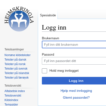
Spesialside
Logg inn
Hopp
Hopp
Brukernavn
til
til
navigering
søk
Tekstsamlinger
Passord
Norrøne kildetekster
Tekster på dansk
Tekster på norsk
Tekster på svensk
Hold meg innlogget
Tekster på islandsk
Tekster på færøysk
Logg inn
Tekstoversikt
Hjelp med innlogging
Alfabetisk index
Tekstoversikt
Glemt passordet?
Kildeindex
Temasider