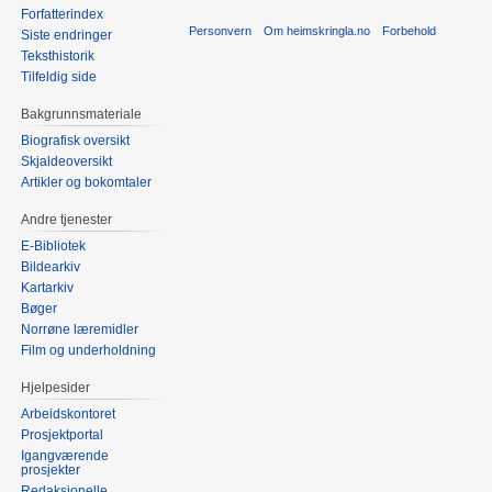
Forfatterindex
Personvern
Om heimskringla.no
Forbehold
Siste endringer
Teksthistorik
Tilfeldig side
Bakgrunnsmateriale
Biografisk oversikt
Skjaldeoversikt
Artikler og bokomtaler
Andre tjenester
E-Bibliotek
Bildearkiv
Kartarkiv
Bøger
Norrøne læremidler
Film og underholdning
Hjelpesider
Arbeidskontoret
Prosjektportal
Igangværende
prosjekter
Redaksjonelle