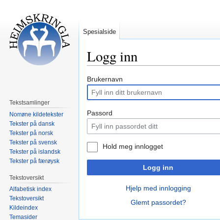
Spesialside
Logg inn
Hopp
Hopp
Brukernavn
til
til
navigering
søk
Tekstsamlinger
Passord
Norrøne kildetekster
Tekster på dansk
Tekster på norsk
Tekster på svensk
Hold meg innlogget
Tekster på islandsk
Tekster på færøysk
Logg inn
Tekstoversikt
Hjelp med innlogging
Alfabetisk index
Tekstoversikt
Glemt passordet?
Kildeindex
Temasider