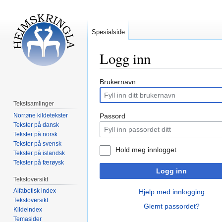
Spesialside
Logg inn
Hopp
Hopp
Brukernavn
til
til
navigering
søk
Tekstsamlinger
Norrøne kildetekster
Passord
Tekster på dansk
Tekster på norsk
Tekster på svensk
Hold meg innlogget
Tekster på islandsk
Tekster på færøysk
Logg inn
Tekstoversikt
Alfabetisk index
Hjelp med innlogging
Tekstoversikt
Glemt passordet?
Kildeindex
Temasider