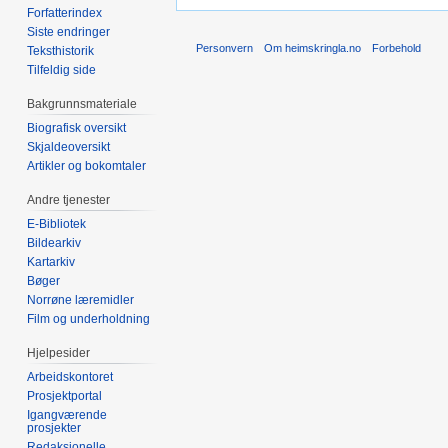
Forfatterindex
Siste endringer
Personvern
Om heimskringla.no
Forbehold
Teksthistorik
Tilfeldig side
Bakgrunnsmateriale
Biografisk oversikt
Skjaldeoversikt
Artikler og bokomtaler
Andre tjenester
E-Bibliotek
Bildearkiv
Kartarkiv
Bøger
Norrøne læremidler
Film og underholdning
Hjelpesider
Arbeidskontoret
Prosjektportal
Igangværende
prosjekter
Redaksjonelle