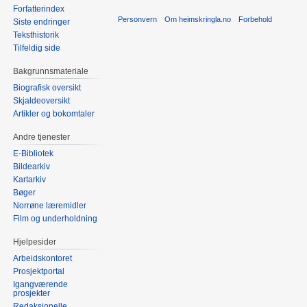
Forfatterindex
Personvern
Om heimskringla.no
Forbehold
Siste endringer
Teksthistorik
Tilfeldig side
Bakgrunnsmateriale
Biografisk oversikt
Skjaldeoversikt
Artikler og bokomtaler
Andre tjenester
E-Bibliotek
Bildearkiv
Kartarkiv
Bøger
Norrøne læremidler
Film og underholdning
Hjelpesider
Arbeidskontoret
Prosjektportal
Igangværende
prosjekter
Redaksjonelle