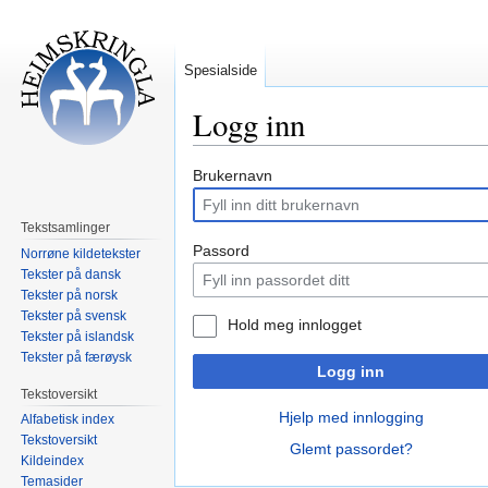
Spesialside
Logg inn
Hopp
Hopp
Brukernavn
til
til
navigering
søk
Tekstsamlinger
Passord
Norrøne kildetekster
Tekster på dansk
Tekster på norsk
Tekster på svensk
Hold meg innlogget
Tekster på islandsk
Tekster på færøysk
Logg inn
Tekstoversikt
Hjelp med innlogging
Alfabetisk index
Tekstoversikt
Glemt passordet?
Kildeindex
Temasider