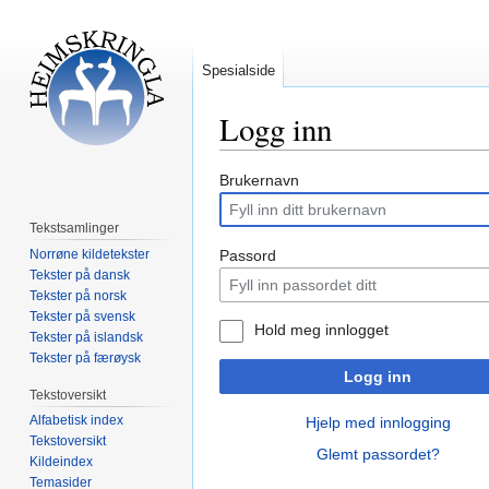
Spesialside
Logg inn
Hopp
Hopp
Brukernavn
til
til
navigering
søk
Tekstsamlinger
Norrøne kildetekster
Passord
Tekster på dansk
Tekster på norsk
Tekster på svensk
Hold meg innlogget
Tekster på islandsk
Tekster på færøysk
Logg inn
Tekstoversikt
Alfabetisk index
Hjelp med innlogging
Tekstoversikt
Glemt passordet?
Kildeindex
Temasider