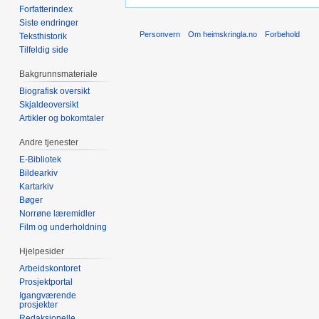
Forfatterindex
Siste endringer
Personvern
Om heimskringla.no
Forbehold
Teksthistorik
Tilfeldig side
Bakgrunnsmateriale
Biografisk oversikt
Skjaldeoversikt
Artikler og bokomtaler
Andre tjenester
E-Bibliotek
Bildearkiv
Kartarkiv
Bøger
Norrøne læremidler
Film og underholdning
Hjelpesider
Arbeidskontoret
Prosjektportal
Igangværende
prosjekter
Redaksjonelle