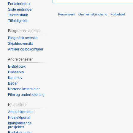
Forfatterindex
Siste endringer
Personvern
Om heimskringla.no
Forbehold
Teksthistorik
Tilfeldig side
Bakgrunnsmateriale
Biografisk oversikt
Skjaldeoversikt
Artikler og bokomtaler
Andre tjenester
E-Bibliotek
Bildearkiv
Kartarkiv
Bøger
Norrøne læremidler
Film og underholdning
Hjelpesider
Arbeidskontoret
Prosjektportal
Igangværende
prosjekter
Redaksjonelle