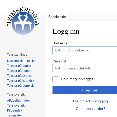
Spesialside
Logg inn
Hopp
Hopp
Brukernavn
til
til
navigering
søk
Tekstsamlinger
Norrøne kildetekster
Passord
Tekster på dansk
Tekster på norsk
Tekster på svensk
Hold meg innlogget
Tekster på islandsk
Tekster på færøysk
Logg inn
Tekstoversikt
Alfabetisk index
Hjelp med innlogging
Tekstoversikt
Glemt passordet?
Kildeindex
Temasider