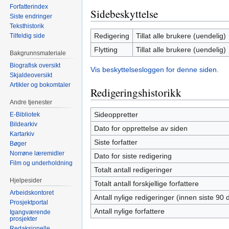
Forfatterindex
Sidebeskyttelse
Siste endringer
Teksthistorik
Redigering
Tillat alle brukere (uendelig)
Tilfeldig side
Flytting
Tillat alle brukere (uendelig)
Bakgrunnsmateriale
Biografisk oversikt
Vis beskyttelsesloggen for denne siden.
Skjaldeoversikt
Artikler og bokomtaler
Redigeringshistorikk
Andre tjenester
Sideoppretter
E-Bibliotek
Bildearkiv
Dato for opprettelse av siden
Kartarkiv
Siste forfatter
Bøger
Norrøne læremidler
Dato for siste redigering
Film og underholdning
Totalt antall redigeringer
Hjelpesider
Totalt antall forskjellige forfattere
Arbeidskontoret
Antall nylige redigeringer (innen siste 90 
Prosjektportal
Antall nylige forfattere
Igangværende
prosjekter
Redaksjonelle