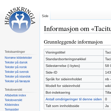
Side
Informasjon om «Tacit
Grunnleggende informasjon
Hopp
Hopp
til
til
navigering
søk
Tekstsamlinger
Visningstittel
Tac
Norrøne kildetekster
Standardsorteringsnøkkel
Tac
Tekster på dansk
Sidestørrelse (i bytes)
58 
Tekster på norsk
Tekster på svensk
Side-ID
143
Tekster på islandsk
Språk for sideinnholdet
nb 
Tekster på færøysk
Modell for sideinnhold
wiki
Tekstoversikt
Bot-indeksering
Tilla
Alfabetisk index
Antall omdirigeringer til denne siden
0
Tekstoversikt
Kildeindex
Talt som innholdsside
Ja
Temasider