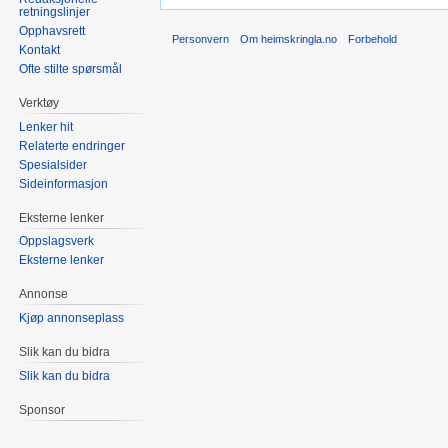
retningslinjer
Opphavsrett
Personvern
Om heimskringla.no
Forbehold
Kontakt
Ofte stilte spørsmål
Verktøy
Lenker hit
Relaterte endringer
Spesialsider
Sideinformasjon
Eksterne lenker
Oppslagsverk
Eksterne lenker
Annonse
Kjøp annonseplass
Slik kan du bidra
Slik kan du bidra
Sponsor