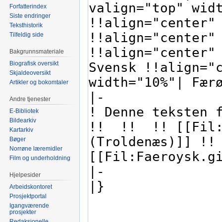
Forfatterindex
Siste endringer
Teksthistorik
Tilfeldig side
Bakgrunnsmateriale
Biografisk oversikt
Skjaldeoversikt
Artikler og bokomtaler
Andre tjenester
E-Bibliotek
Bildearkiv
Kartarkiv
Bøger
Norrøne læremidler
Film og underholdning
Hjelpesider
Arbeidskontoret
Prosjektportal
Igangværende
prosjekter
Redaksjonelle