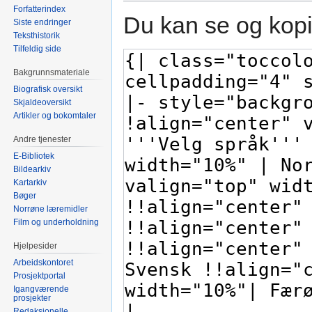
Forfatterindex
Du kan se og kopi
Siste endringer
Teksthistorik
Tilfeldig side
Bakgrunnsmateriale
Biografisk oversikt
Skjaldeoversikt
Artikler og bokomtaler
Andre tjenester
E-Bibliotek
Bildearkiv
Kartarkiv
Bøger
Norrøne læremidler
Film og underholdning
Hjelpesider
Arbeidskontoret
Prosjektportal
Igangværende
prosjekter
Redaksjonelle