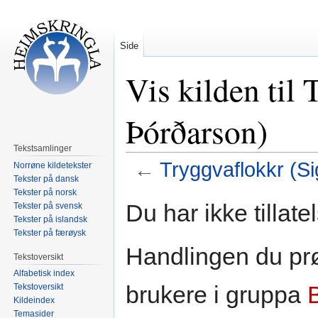
Side
Vis kilden til 
Þórðarson)
Tekstsamlinger
←
Tryggvaflokkr (S
Norrøne kildetekster
Tekster på dansk
Tekster på norsk
Hopp
Hopp
Du har ikke tillate
Tekster på svensk
til
til
Tekster på islandsk
navigering
søk
Tekster på færøysk
Handlingen du prø
Tekstoversikt
Alfabetisk index
brukere i gruppa
Tekstoversikt
Kildeindex
Temasider