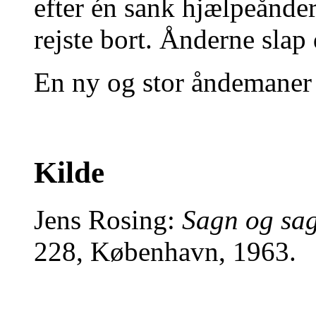
efter én sank hjælpeånde
rejste bort. Ånderne slap 
En ny og stor åndemaner v
Kilde
Jens Rosing:
Sagn og sa
228, København, 1963.