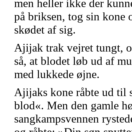
men heller ikke der kunn
på briksen, tog sin kone 
skødet af sig.
Ajijak trak vejret tungt,
så, at blodet løb ud af m
med lukkede øjne.
Ajijaks kone råbte ud til 
blod«. Men den gamle hør
sangkampsvennen rystede
og råbte: »Din søn spytter