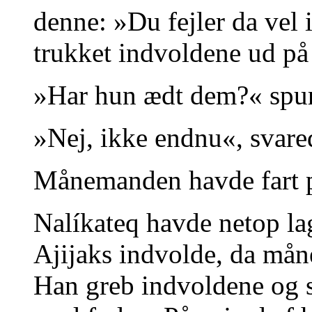
denne: »Du fejler da vel
trukket indvoldene ud på
»Har hun ædt dem?« spu
»Nej, ikke endnu«, svare
Månemanden havde fart på
Nalíkateq havde netop lag
Ajijaks indvolde, da må
Han greb indvoldene og s