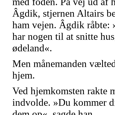
med foden. På vej ud a
Âgdik, stjernen Altairs b
ham vejen. Âgdik råbte: 
har nogen til at snitte hu
ødeland«.
Men månemanden væltede
hjem.
Ved hjemkomsten rakte 
indvolde. »Du kommer d
dem op«, sagde han.