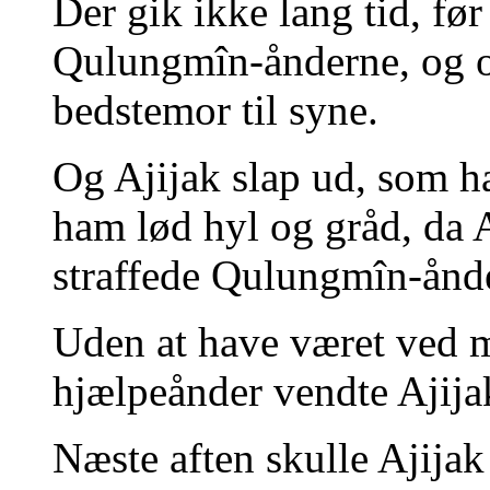
Der gik ikke lang tid, fø
Qulungmîn-ånderne, og 
bedstemor til syne.
Og Ajijak slap ud, som h
ham lød hyl og gråd, da
straffede Qulungmîn-ånde
Uden at have været ved m
hjælpeånder vendte Ajijak
Næste aften skulle Ajijak