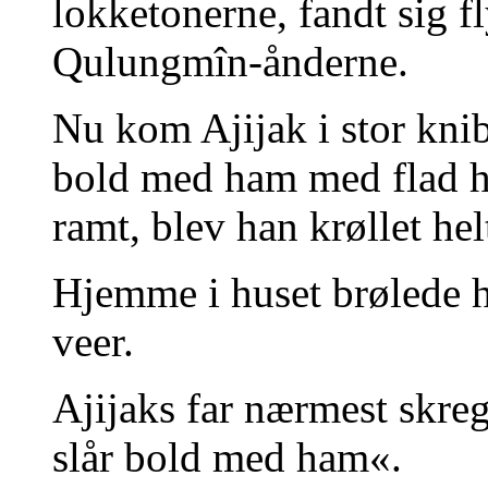
lokketonerne, fandt sig f
Qulungmîn-ånderne.
Nu kom Ajijak i stor kn
bold med ham med flad h
ramt, blev han krøllet he
Hjemme i huset brølede 
veer.
Ajijaks far nærmest skreg
slår bold med ham«.