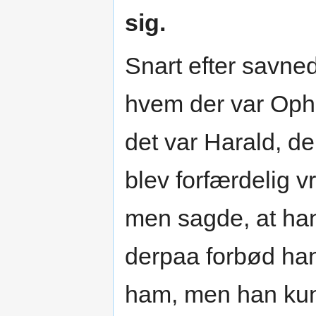
sig.
Snart efter savn
hvem der var Opha
det var Harald, d
blev forfærdelig v
men sagde, at ha
derpaa forbød ha
ham, men han kund