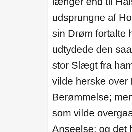
længer end til Hal
udsprungne af H
sin Drøm fortalte
udtydede den saa
stor Slægt fra 
vilde herske over
Berømmelse; men 
som vilde overgaa
Anseelse; og det 