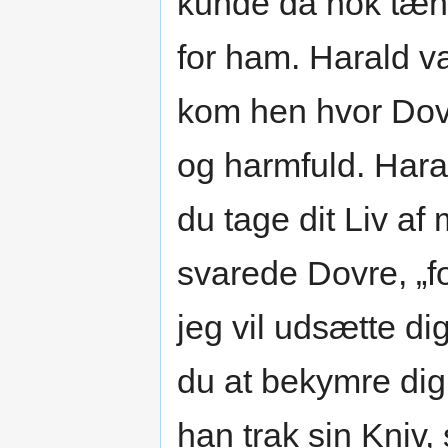
kunde da nok tænke
for ham. Harald 
kom hen hvor Dov
og harmfuld. Haral
du tage dit Liv af 
svarede Dovre, „f
jeg vil udsætte di
du at bekymre dig
han trak sin Kniv