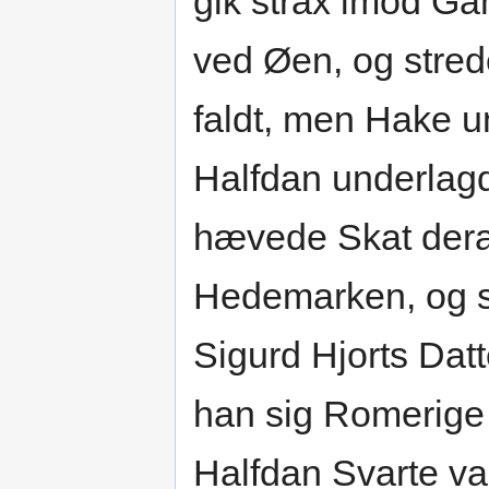
gik strax imod Ga
ved Øen, og stre
faldt, men Hake 
Halfdan underlagd
hævede Skat deraf
Hedemarken, og s
Sigurd Hjorts Dat
han sig Romerige 
Halfdan Svarte va