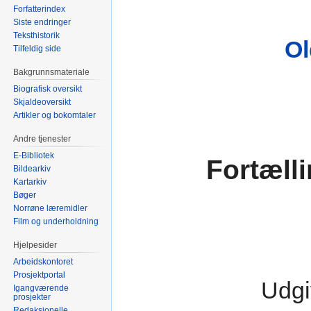
Forfatterindex
Siste endringer
Teksthistorik
Ol
Tilfeldig side
Bakgrunnsmateriale
Biografisk oversikt
Skjaldeoversikt
Artikler og bokomtaler
Andre tjenester
E-Bibliotek
Fortæll
Bildearkiv
Kartarkiv
Bøger
Norrøne læremidler
Film og underholdning
Hjelpesider
Arbeidskontoret
Prosjektportal
Udgi
Igangværende
prosjekter
Redaksjonelle