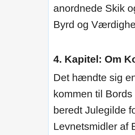
anordnede Skik og
Byrd og Værdighe
4. Kapitel: Om K
Det hændte sig en
kommen til Bords 
beredt Julegilde f
Levnetsmidler af