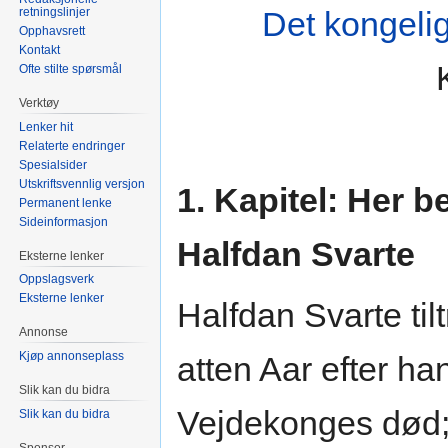
retningslinjer
Det kongeli
Opphavsrett
Kontakt
Ofte stilte spørsmål
Verktøy
Lenker hit
Relaterte endringer
Spesialsider
Utskriftsvennlig versjon
1. Kapitel: Her 
Permanent lenke
Sideinformasjon
Halfdan Svarte
Eksterne lenker
Oppslagsverk
Eksterne lenker
Halfdan Svarte ti
Annonse
Kjøp annonseplass
atten Aar efter h
Slik kan du bidra
Vejdekonges død; 
Slik kan du bidra
Sponsor