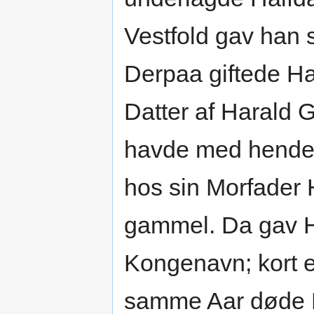
Vestfold gav han s
Derpaa giftede Ha
Datter af Harald 
havde med hende 
hos sin Morfader H
gammel. Da gav H
Kongenavn; kort e
samme Aar døde D