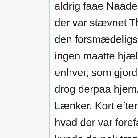
aldrig faae Naade,
der var stævnet T
den forsmædeligst
ingen maatte hjæ
enhver, som gjorde
drog derpaa hjem,
Lænker. Kort efte
hvad der var fore