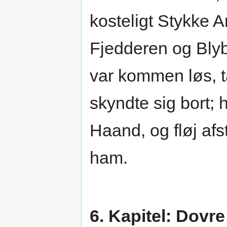
kosteligt Stykke A
Fjedderen og Bly
var kommen løs, ta
skyndte sig bort;
Haand, og fløj afs
ham.
6. Kapitel: Dovr