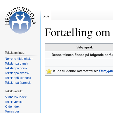
Side
Fortælling om
Hopp
Hopp
Velg språk
til
til
Tekstsamlinger
Denne teksten finnes på følgende språ
navigering
søk
Norrøne kildetekster
Tekster på dansk
Tekster på norsk
Kilde til denne oversættelse:
Flateyja
Tekster på svensk
Tekster på islandsk
Tekster på færøysk
Tekstoversikt
Alfabetisk index
Tekstoversikt
Kildeindex
Temasider