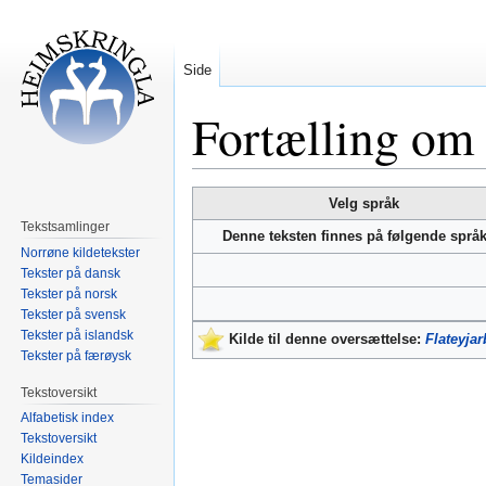
Side
Fortælling om
Hopp
Hopp
Velg språk
til
til
Tekstsamlinger
Denne teksten finnes på følgende språ
navigering
søk
Norrøne kildetekster
Tekster på dansk
Tekster på norsk
Tekster på svensk
Tekster på islandsk
Kilde til denne oversættelse:
Flateyja
Tekster på færøysk
Tekstoversikt
Alfabetisk index
Tekstoversikt
Kildeindex
Temasider