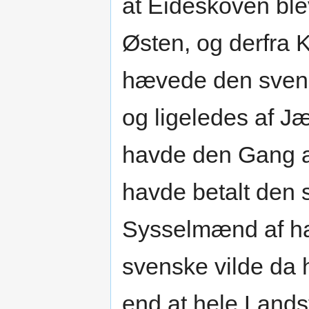
at Eideskoven bl
Østen, og derfra K
hævede den svens
og ligeledes af J
havde den Gang al
havde betalt den 
Sysselmænd af ha
svenske vilde da h
end at hele Lands