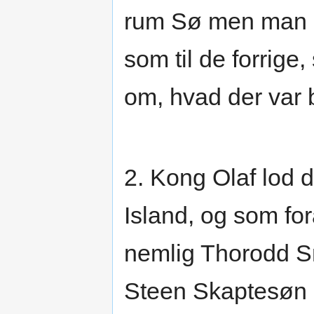
rum Sø men man hø
som til de forrig
om, hvad der var 
2. Kong Olaf lod
Island, og som for
nemlig Thorodd Sn
Steen Skaptesøn o