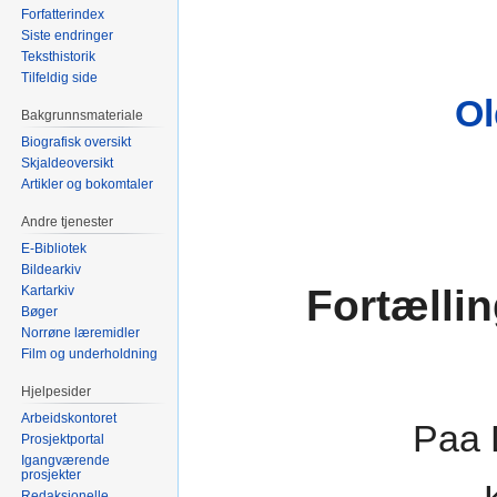
Forfatterindex
Siste endringer
Teksthistorik
Tilfeldig side
Ol
Bakgrunnsmateriale
Biografisk oversikt
Skjaldeoversikt
Artikler og bokomtaler
Andre tjenester
E-Bibliotek
Bildearkiv
Fortælli
Kartarkiv
Bøger
Norrøne læremidler
Film og underholdning
Hjelpesider
Arbeidskontoret
Paa 
Prosjektportal
Igangværende
prosjekter
Redaksjonelle