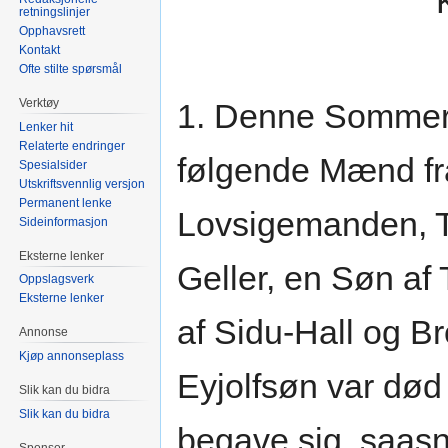
retningslinjer
Opphavsrett
Kontakt
Ofte stilte spørsmål
Verktøy
1. Denne Sommer 
Lenker hit
Relaterte endringer
følgende Mænd fra
Spesialsider
Utskriftsvennlig versjon
Permanent lenke
Lovsigemanden, T
Sideinformasjon
Eksterne lenker
Geller, en Søn af 
Oppslagsverk
Eksterne lenker
af Sidu-Hall og B
Annonse
Kjøp annonseplass
Eyjolfsøn var død
Slik kan du bidra
Slik kan du bidra
begave sig, saasn
Sponsor