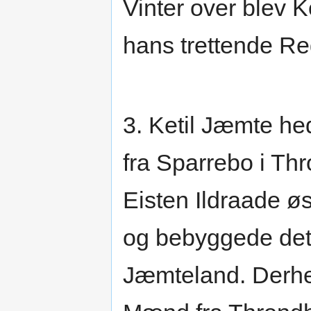
Vinter over blev 
hans trettende Re
3. Ketil Jæmte h
fra Sparrebo i Th
Eisten Ildraade ø
og bebyggede det 
Jæmteland. Derhe