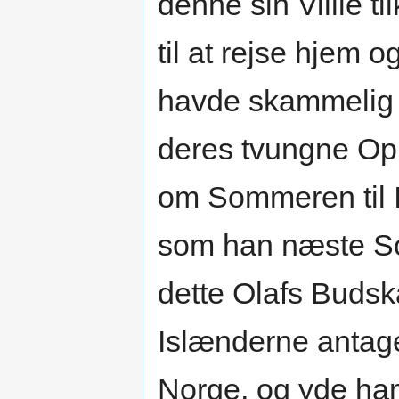
denne sin Villie t
til at rejse hjem 
havde skammelig 
deres tvungne Oph
om Sommeren til 
som han næste So
dette Olafs Budsk
Islænderne antage
Norge, og yde ha