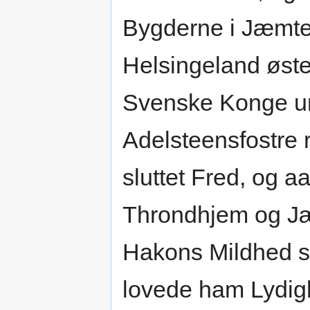
Bygderne i Jæmtel
Helsingeland øste
Svenske Konge u
Adelsteensfostre 
sluttet Fred, og 
Throndhjem og Jæ
Hakons Mildhed s
lovede ham Lydig