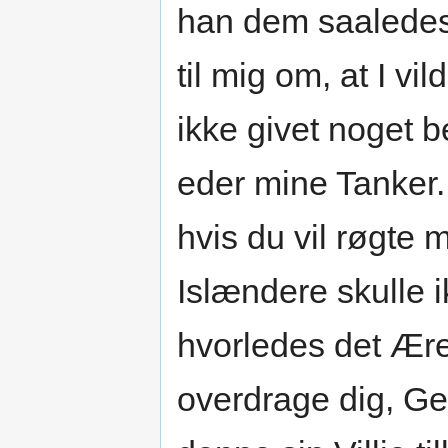
han dem saaledes:
til mig om, at I vi
ikke givet noget b
eder mine Tanker. D
hvis du vil røgte
Islændere skulle i
hvorledes det Ære
overdrage dig, Ge