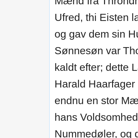
Mænd fra Thrond
Ufred, thi Eisten
og gav dem sin Hu
Sønnesøn var Tho
kaldt efter; dett
Harald Haarfager
endnu en stor Mæ
hans Voldsomhed
Nummedøler, og 