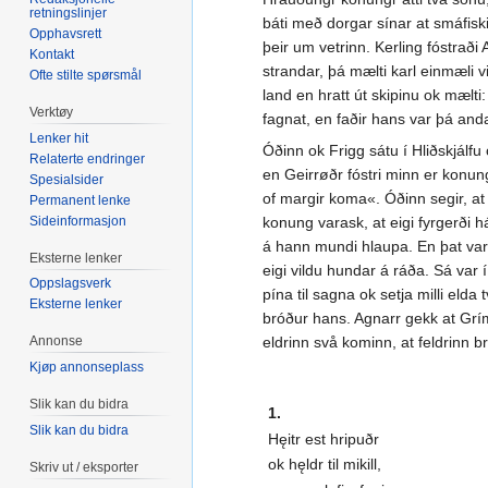
retningslinjer
báti með dorgar sínar at smáfiski
Opphavsrett
þeir um vetrinn. Kerling fóstraði 
Kontakt
strandar, þá mælti karl einmæli v
Ofte stilte spørsmål
land en hratt út skipinu ok mælti:
Verktøy
fagnat, en faðir hans var þá and
Lenker hit
Óðinn ok Frigg sátu í Hliðskjálfu
Relaterte endringer
en Geirrøðr fóstri minn er konung
Spesialsider
of margir koma«. Óðinn segir, at
Permanent lenke
Sideinformasjon
konung varask, at eigi fyrgerði h
á hann mundi hlaupa. En þat var
Eksterne lenker
eigi vildu hundar á ráða. Sá var í
Oppslagsverk
pína til sagna ok setja milli elda
Eksterne lenker
bróður hans. Agnarr gekk at Grím
Annonse
eldrinn svå kominn, at feldrinn 
Kjøp annonseplass
Slik kan du bidra
1.
Slik kan du bidra
Hęitr est hripuðr
ok hęldr til mikill,
Skriv ut / eksporter