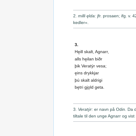
2.
milli ęlda:
jfr. prosaen; ifg. v
kedler«.
3.
Hęill skalt, Agnarr,
alls hęilan biðr
þik Veratýr vesa;
ęins drykkjar
þú skalt aldrigi
bętri gjǫld geta.
3.
Veratýr:
er navn på Odin. Da 
tiltale til den unge Agnarr og vis