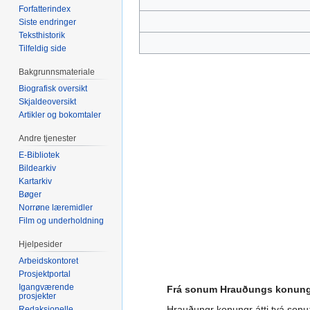
Forfatterindex
Siste endringer
Teksthistorik
Tilfeldig side
Bakgrunnsmateriale
Biografisk oversikt
Skjaldeoversikt
Artikler og bokomtaler
Andre tjenester
E-Bibliotek
Bildearkiv
Kartarkiv
Bøger
Norrøne læremidler
Film og underholdning
Hjelpesider
Arbeidskontoret
Prosjektportal
Igangværende
Frá sonum Hrauðungs konun
prosjekter
Hrauðungr konungr átti tvá sonu; 
Redaksjonelle