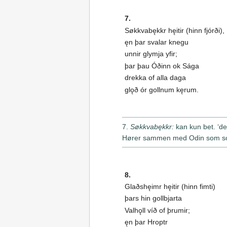
7.
Søkkvabękkr hęitir (hinn fjórði),
ęn þar svalar knegu
unnir glymja yfir;
þar þau Óðinn ok Sága
drekka of alla daga
glǫð ór gollnum kęrum.
7.
Søkkvabękkr:
kan kun bet. ‘de
Hører sammen med Odin som sol
8.
Glaðshęimr hęitir (hinn fimti)
þars hin gollbjarta
Valhǫll víð of þrumir;
ęn þar Hroptr