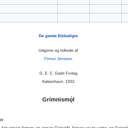
De gamle Eddadigte
Udgivne og tolkede af
Finnur Jónsson
G. E. C. Gads Forlag
København, 1932
Grímnismǫ́l
gs
hét annarr Agnarr, en annarr Geirrøðr. Agnarr var tíu vetra, en Geirrøðr 