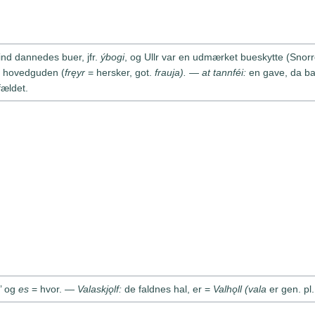
lind dannedes buer, jfr.
ýbogi
, og Ullr var en udmærket bueskytte (Snor
ve hovedguden (
fręyr
= hersker, got.
frauja). — at tannféi:
en gave, da bar
fældet.
’ og
es
= hvor. —
Valaskjǫlf:
de faldnes hal, er =
Valhǫll (vala
er gen. pl