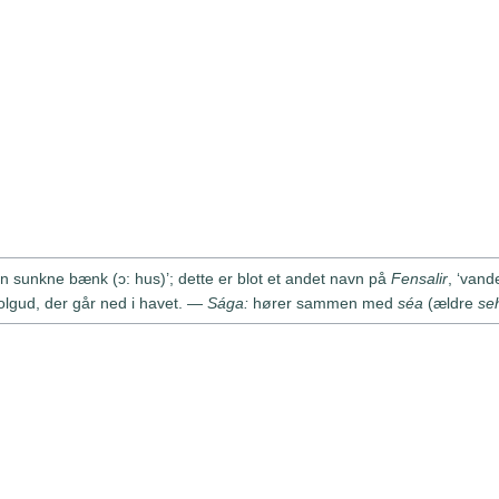
n sunkne bænk (ɔ: hus)’; dette er blot et andet navn på
Fensalir
, ‘vand
gud, der går ned i havet. —
Sága:
hører sammen med
séa
(ældre
se