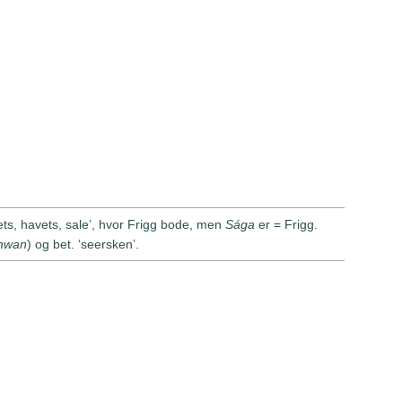
ets, havets, sale’, hvor Frigg bode, men
Sága
er = Frigg.
hwan
) og bet. ‘seersken’.