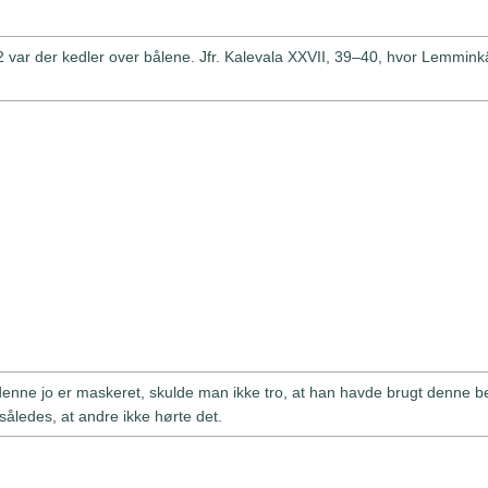
. 42 var der kedler over bålene. Jfr. Kalevala XXVII, 39–40, hvor Lem
denne jo er maskeret, skulde man ikke tro, at han havde brugt denne
t således, at andre ikke hørte det.