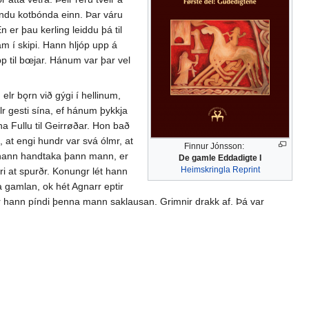
fundu kotbónda einn. Þar váru
n er þau kerling leiddu þá til
am í skipi. Hann hljóp upp á
upp til bœjar. Hánum var þar vel
elr bǫrn við gýgi í hellinum,
lr gesti sína, ef hánum þykkja
a Fullu til Geirrøðar. Hon bað
 at engi hundr var svá ólmr, at
Finnur Jónsson:
r hann handtaka þann mann, er
De gamle Eddadigte I
Heimskringla Reprint
æri at spurðr. Konungr lét hann
ra gamlan, ok hét Agnarr eptir
 er hann píndi þenna mann saklausan. Grimnir drakk af. Þá var