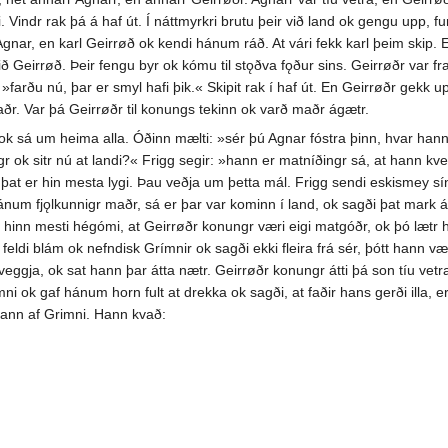
. Vindr rak þá á haf út. Í náttmyrkri brutu þeir við land ok gengu upp, 
Agnar, en karl Geirrøð ok kendi hánum ráð. At vári fekk karl þeim skip. E
ið Geirrøð. Þeir fengu byr ok kómu til stǫðva fǫður sins. Geirrøðr var fr
 »farðu nú, þar er smyl hafi þik.« Skipit rak í haf út. En Geirrøðr gekk 
aðr. Var þá Geirrøðr til konungs tekinn ok varð maðr ágætr.
 ok sá um heima alla. Óðinn mælti: »sér þú Agnar fóstra þinn, hvar hann 
r ok sitr nú at landi?« Frigg segir: »hann er matníðingr sá, at hann kve
 þat er hin mesta lygi. Þau veðja um þetta mál. Frigg sendi eskismey sín
ánum fjǫlkunnigr maðr, sá er þar var kominn í land, ok sagði þat mark á,
 hinn mesti hégómi, at Geirrøðr konungr væri eigi matgóðr, ok þó læt
 feldi blám ok nefndisk Grímnir ok sagði ekki fleira frá sér, þótt hann v
 tveggja, ok sat hann þar átta nætr. Geirrøðr konungr átti þá son tíu vet
ni ok gaf hánum horn fult at drekka ok sagði, at faðir hans gerði illa,
brann af Grimni. Hann kvað: