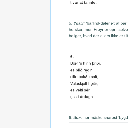
tívar at tannféi.
5.
Ydalir:
‘barlind-dalene’; af bar
hersker, men Freyr er oprl. sel
boliger, hvad der ellers ikke er til
6.
Bœr ’s hinn þriði,
es blíð ręgin
silfri þǫkðu sali;
Valaskjǫlf hęitir,
es vélti sér
ǫ́ss í árdaga.
6.
Bœr:
her måske snarest ‘bygd