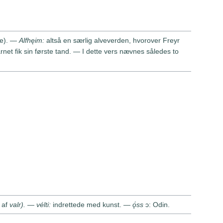
re). —
Alfhęim:
altså en særlig alveverden, hvorover Freyr
net fik sin første tand. — I dette vers nævnes således to
. af
valr). — vélti:
indrettede med kunst. —
ǫ́ss
ɔ: Odin.