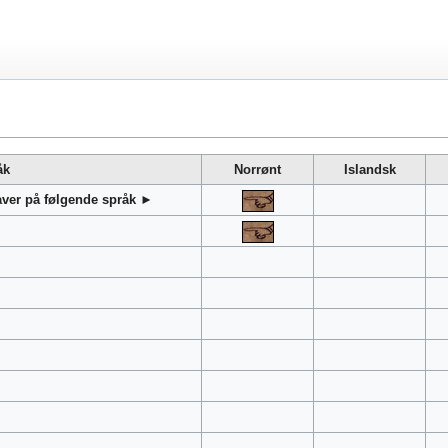
åk
Norrønt
Islandsk
gaver på følgende språk ►