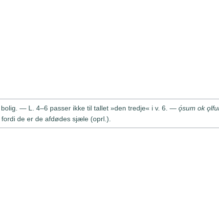
bolig. — L. 4–6 passer ikke til tallet »den tredje« i v. 6. —
ǫ́sum ok ǫlf
di de er de afdødes sjæle (oprl.).