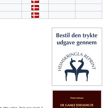
átta vetra. Þeir reru tveir á