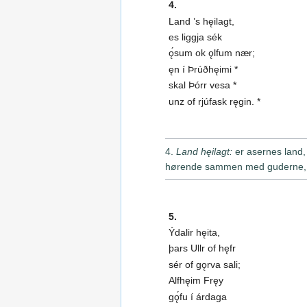
4.
Land ’s hęilagt,
es liggja sék
ǫ́sum ok ǫlfum nær;
ęn í Þrúðhęimi *
skal Þórr vesa *
unz of rjúfask ręgin. *
4.
Land hęilagt:
er asernes land, 
hørende sammen med guderne, for
5.
Ýdalir hęita,
þars Ullr of hęfr
sér of gǫrva sali;
Alfhęim Fręy
gǫ́fu í árdaga