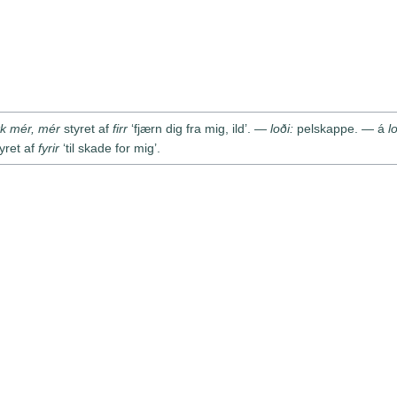
k mér, mér
styret af
firr
‘fjærn dig fra mig, ild’. —
loði:
pelskappe. — á
l
yret af
fyrir
‘til skade for mig’.