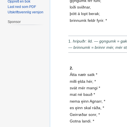
gǫngumk firr funi;
Opprett en bok
Last ned som PDF
loði sviðnar,
Utskriftsvennlig versjon
þótt á lopt berak;
brinnumk feldr fyrir. *
Sponsor
1.
hripuðr:
ild. —
gǫngumk = gak
—
brinnumk = brinnr mér, mér
st
2.
Átta nætr satk *
milli ęlda hér, *
svát mér mangi *
mat né bauð *
nema ęinn Agnarr, *
es ęinn skal ráða, *
Geirrøðar sonr, *
Gotna landi. *