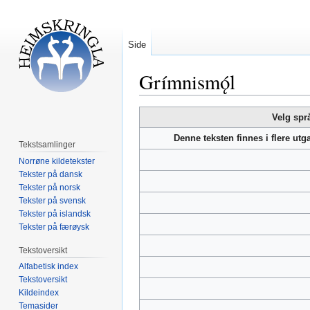
Side
Grímnismǫ́l
Hopp
Hopp
Velg spr
til
til
Denne teksten finnes i flere ut
navigering
søk
Tekstsamlinger
Norrøne kildetekster
Tekster på dansk
Tekster på norsk
Tekster på svensk
Tekster på islandsk
Tekster på færøysk
Tekstoversikt
Alfabetisk index
Tekstoversikt
Kildeindex
Temasider