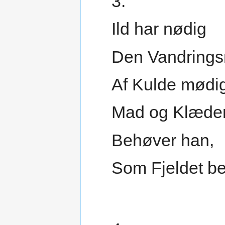
3.
Ild har nødig
Den Vandring
Af Kulde mødig
Mad og Klæde
Behøver han,
Som Fjeldet be