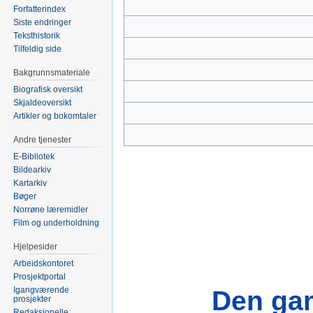
Forfatterindex
Siste endringer
Teksthistorik
Tilfeldig side
Bakgrunnsmateriale
Biografisk oversikt
Skjaldeoversikt
Artikler og bokomtaler
Andre tjenester
E-Bibliotek
Bildearkiv
Kartarkiv
Bøger
Norrøne læremidler
Film og underholdning
Hjelpesider
Arbeidskontoret
Prosjektportal
Igangværende
Den ga
prosjekter
Redaksjonelle