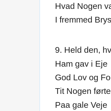
Hvad Nogen v
I fremmed Brys
9. Held den, hv
Ham gav i Eje
God Lov og Fo
Tit Nogen ført
Paa gale Veje