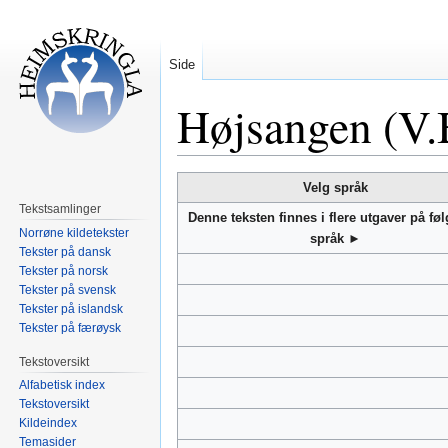
Side
Højsangen (V.
Hopp
Hopp
Velg språk
til
til
Tekstsamlinger
Denne teksten finnes i flere utgaver på fø
navigering
søk
Norrøne kildetekster
språk ►
Tekster på dansk
Tekster på norsk
Tekster på svensk
Tekster på islandsk
Tekster på færøysk
Tekstoversikt
Alfabetisk index
Tekstoversikt
Kildeindex
Temasider