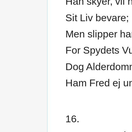
Han skyer, vil 
Sit Liv bevare;
Men slipper h
For Spydets V
Dog Alderdom
Ham Fred ej un
16.