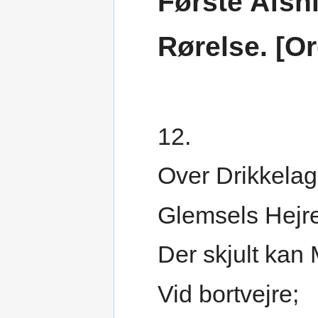
Første Afsni
Rørelse. [Or
12.
Over Drikkelag
Glemsels Hejre
Der skjult ka
Vid bortvejre;