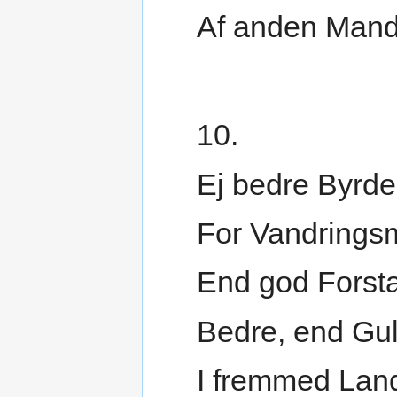
Af anden Mand
10.
Ej bedre Byrde
For Vandring
End god Forst
Bedre, end Gul
I fremmed Lan