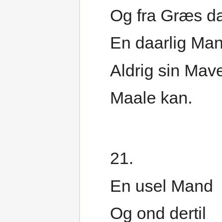
Og fra Græs da
En daarlig Ma
Aldrig sin Mav
Maale kan.
21.
En usel Mand
Og ond dertil