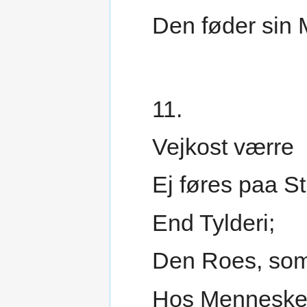
Den føder sin 
11.
Vejkost værre
Ej føres paa St
End Tylderi;
Den Roes, som
Hos Mennesker 