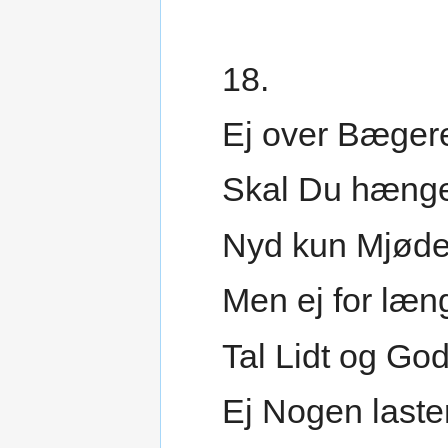
18.
Ej over Bæger
Skal Du hæng
Nyd kun Mjøde
Men ej for læn
Tal Lidt og God
Ej Nogen laster