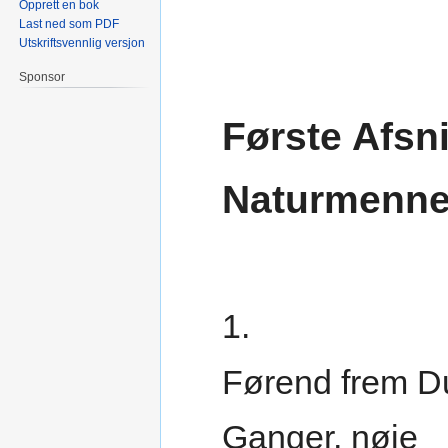
Opprett en bok
Last ned som PDF
Utskriftsvennlig versjon
Sponsor
Første Afsni
Naturmenne
1.
Førend frem D
Ganger, nøje