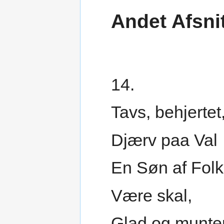
Andet Afsni
14.
Tavs, behjertet
Djærv paa Val
En Søn af Folk
Være skal,
Glad og munte