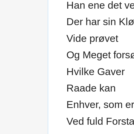
Han ene det v
Der har sin Klø
Vide prøvet
Og Meget forsø
Hvilke Gaver
Raade kan
Enhver, som e
Ved fuld Forst