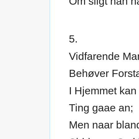
Om sligt han n
5.
Vidfarende Ma
Behøver Forst
I Hjemmet kan 
Ting gaae an;
Men naar blan