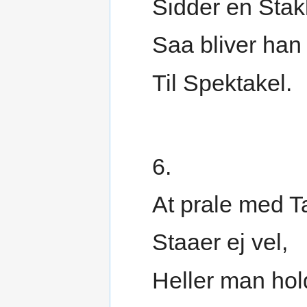
Sidder en Stak
Saa bliver han 
Til Spektakel.
6.
At prale med T
Staaer ej vel,
Heller man ho