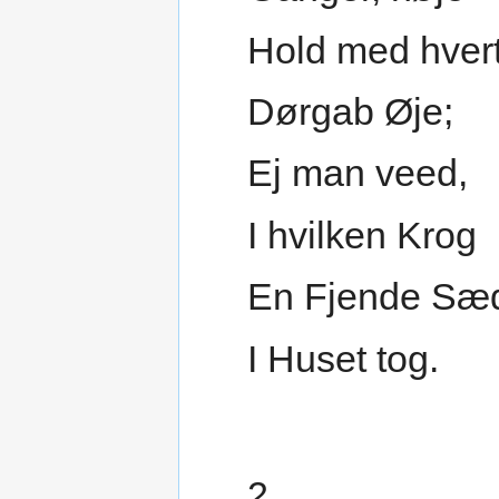
Hold med hvert
Dørgab Øje;
Ej man veed,
I hvilken Krog
En Fjende Sæ
I Huset tog.
2.