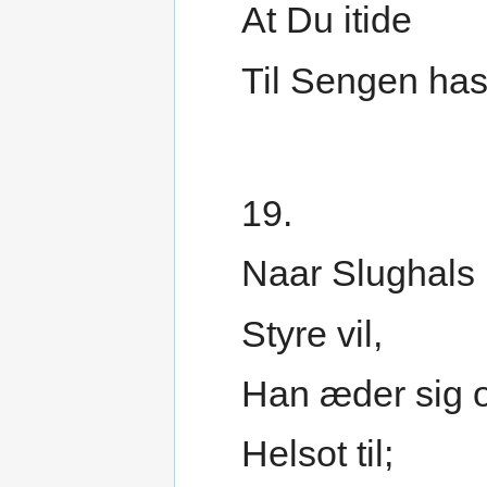
At Du itide
Til Sengen has
19.
Naar Slughals 
Styre vil,
Han æder sig o
Helsot til;