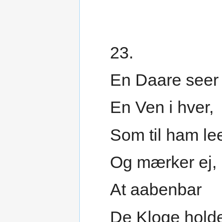
23.
En Daare seer
En Ven i hver,
Som til ham lee
Og mærker ej,
At aabenbar
De Kloge hold