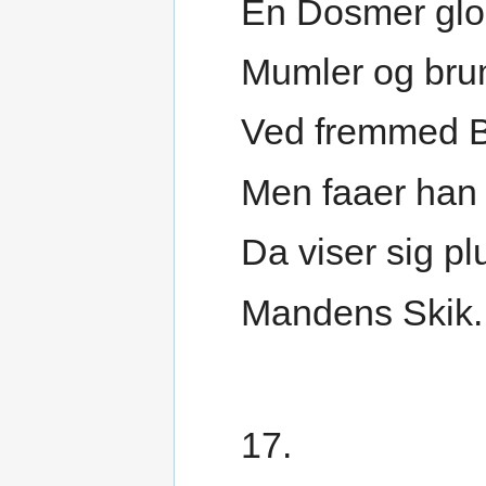
En Dosmer glo
Mumler og bru
Ved fremmed B
Men faaer han 
Da viser sig pl
Mandens Skik.
17.