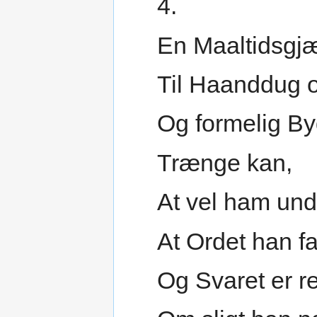
4.
En Maaltidsgj
Til Haanddug 
Og formelig B
Trænge kan,
At vel ham und
At Ordet han fa
Og Svaret er r