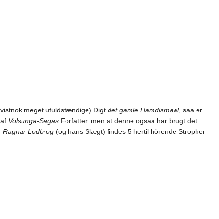
u vistnok meget ufuldstændige) Digt
det gamle Hamdismaal
, saa er
 af
Volsunga-Sagas
Forfatter, men at denne ogsaa har brugt det
 Ragnar Lodbrog
(og hans Slægt) findes 5 hertil hörende Stropher