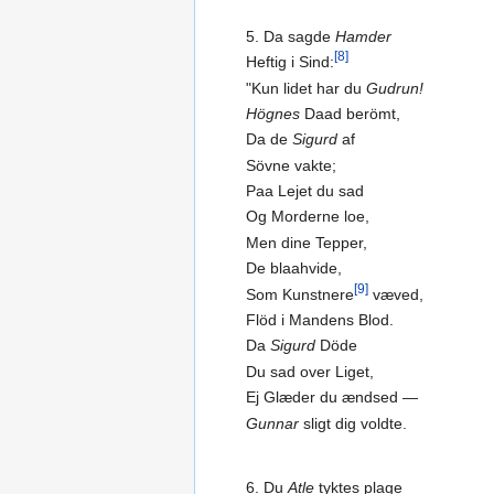
5. Da sagde
Hamder
[8]
Heftig i Sind:
"Kun lidet har du
Gudrun!
Högnes
Daad berömt,
Da de
Sigurd
af
Sövne vakte;
Paa Lejet du sad
Og Morderne loe,
Men dine Tepper,
De blaahvide,
[9]
Som Kunstnere
væved,
Flöd i Mandens Blod.
Da
Sigurd
Döde
Du sad over Liget,
Ej Glæder du ændsed —
Gunnar
sligt dig voldte.
6. Du
Atle
tyktes plage