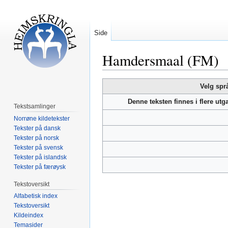
Side
Hamdersmaal (FM)
Hopp
Hopp
Velg spr
til
til
Denne teksten finnes i flere ut
navigering
søk
Tekstsamlinger
Norrøne kildetekster
Tekster på dansk
Tekster på norsk
Tekster på svensk
Tekster på islandsk
Tekster på færøysk
Tekstoversikt
Alfabetisk index
Tekstoversikt
Kildeindex
Temasider