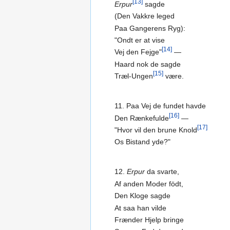
[13]
Erpur
sagde
(Den Vakkre leged
Paa Gangerens Ryg):
"Ondt er at vise
[14]
Vej den Fejge"
—
Haard nok de sagde
[15]
Træl-Ungen
være.
11. Paa Vej de fundet havde
[16]
Den Rænkefulde
—
[17]
"Hvor vil den brune Knold
Os Bistand yde?"
12.
Erpur
da svarte,
Af anden Moder födt,
Den Kloge sagde
At saa han vilde
Frænder Hjelp bringe