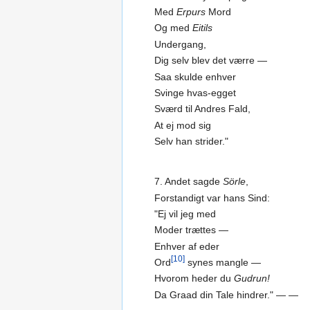
Med
Erpurs
Mord
Og med
Eitils
Undergang,
Dig selv blev det værre —
Saa skulde enhver
Svinge hvas-egget
Sværd til Andres Fald,
At ej mod sig
Selv han strider."
7. Andet sagde
Sörle
,
Forstandigt var hans Sind:
"Ej vil jeg med
Moder trættes —
Enhver af eder
[10]
Ord
synes mangle —
Hvorom heder du
Gudrun!
Da Graad din Tale hindrer." — —