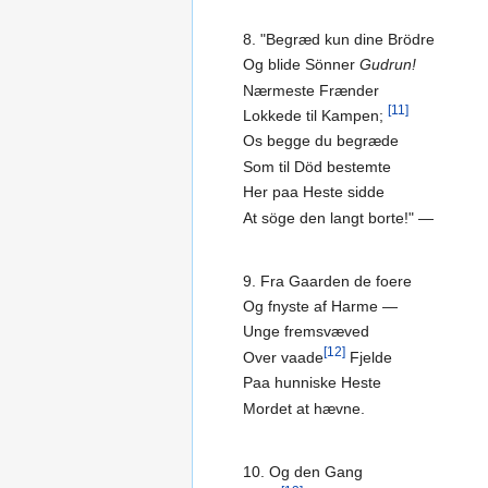
8. "Begræd kun dine Brödre
Og blide Sönner
Gudrun!
Nærmeste Frænder
[11]
Lokkede til Kampen;
Os begge du begræde
Som til Död bestemte
Her paa Heste sidde
At söge den langt borte!" —
9. Fra Gaarden de foere
Og fnyste af Harme —
Unge fremsvæved
[12]
Over vaade
Fjelde
Paa hunniske Heste
Mordet at hævne.
10. Og den Gang