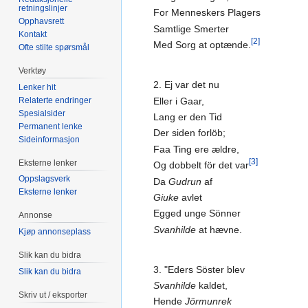
retningslinjer
For Menneskers Plagers
Opphavsrett
Samtlige Smerter
Kontakt
[2]
Med Sorg at optænde.
Ofte stilte spørsmål
Verktøy
2. Ej var det nu
Lenker hit
Relaterte endringer
Eller i Gaar,
Spesialsider
Lang er den Tid
Permanent lenke
Der siden forlöb;
Sideinformasjon
Faa Ting ere ældre,
[3]
Eksterne lenker
Og dobbelt för det var
Oppslagsverk
Da
Gudrun
af
Eksterne lenker
Giuke
avlet
Egged unge Sönner
Annonse
Svanhilde
at hævne.
Kjøp annonseplass
Slik kan du bidra
3. "Eders Söster blev
Slik kan du bidra
Svanhilde
kaldet,
Skriv ut / eksporter
Hende
Jörmunrek