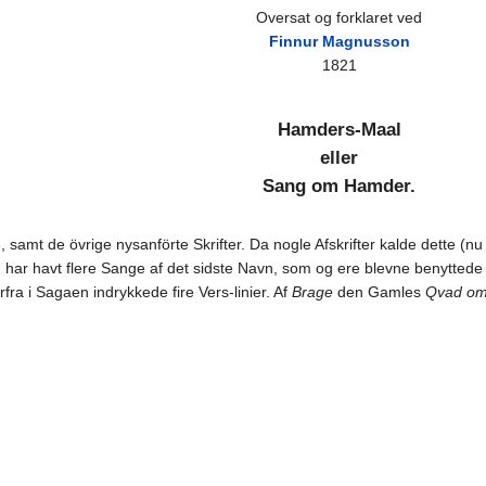
Oversat og forklaret ved
Finnur Magnusson
1821
Hamders-Maal
eller
Sang om Hamder.
 samt de övrige nysanförte Skrifter. Da nogle Afskrifter kalde dette (n
n har havt flere Sange af det sidste Navn, som og ere blevne benyttede
ra i Sagaen indrykkede fire Vers-linier. Af
Brage
den Gamles
Qvad om