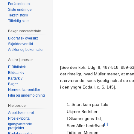
Forfatterindex
Siste endringer
Teksthistorik
Tilfeldig side
Bakgrunnsmateriale
Biografisk oversikt
Skjaldeoversikt
Artikler og bokomtaler
Andre tjenester
E-Bibliotek
[See den kbh. Udg. II, 487-518, 959-63,
Bildearkiv
det rimeligt, hvad Müller mener, at ma
Kartarkiv
nærværende, sees tydelig nok af de derf
Bøger
i den yngre Edda l. c. S. 145].
Norrøne læremidler
Film og underholdning
1. Snart kom paa Tale
Hjelpesider
Ukjære Bedrifter
Arbeidskontoret
I Skumringens Tid,
Prosjektportal
Igangværende
[1]
Som Alfer bedröved
prosjekter
Tidlig en Morgen,
Redaksjonelle