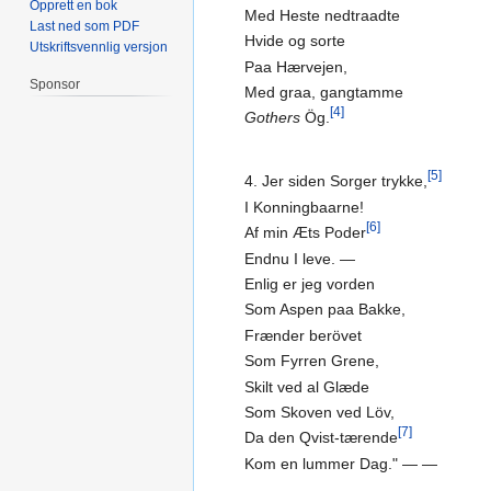
Opprett en bok
Med Heste nedtraadte
Last ned som PDF
Hvide og sorte
Utskriftsvennlig versjon
Paa Hærvejen,
Sponsor
Med graa, gangtamme
[4]
Gothers
Ög.
[5]
4. Jer siden Sorger trykke,
I Konningbaarne!
[6]
Af min Æts Poder
Endnu I leve. —
Enlig er jeg vorden
Som Aspen paa Bakke,
Frænder berövet
Som Fyrren Grene,
Skilt ved al Glæde
Som Skoven ved Löv,
[7]
Da den Qvist-tærende
Kom en lummer Dag." — —