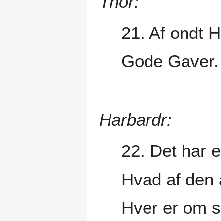
Thor:
21. Af ondt 
Gode Gaver.
Harbardr:
22. Det har 
Hvad af den 
Hver er om si