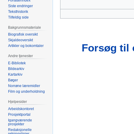
Forfatterindex
Siste endringer
Teksthistorik
Tilfeldig side
Bakgrunnsmateriale
Biografisk oversikt
Skjaldeoversikt
Forsøg ti
Artikler og bokomtaler
Andre tjenester
E-Bibliotek
Bildearkiv
Kartarkiv
Bøger
Norrøne læremidler
Film og underholdning
Hjelpesider
Arbeidskontoret
Prosjektportal
Igangværende
prosjekter
Redaksjonelle
retningslinjer