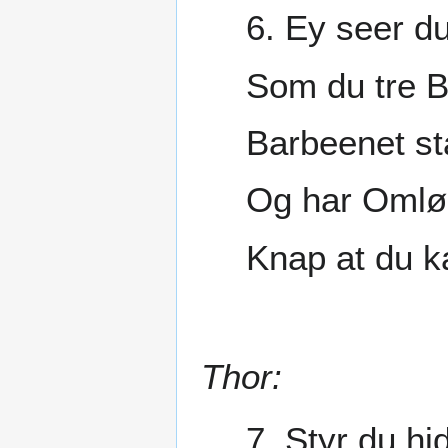
6. Ey seer d
Som du tre B
Barbeenet st
Og har Omlø
Knap at du k
Thor:
7. Styr du hi