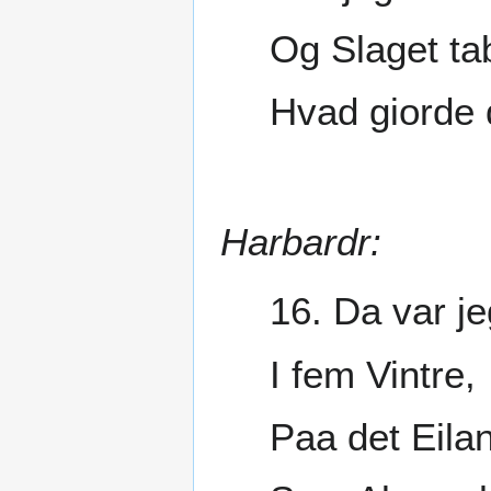
Og Slaget ta
Hvad giorde 
Harbardr:
16. Da var j
I fem Vintre,
Paa det Eila