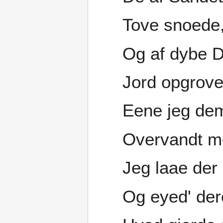
Tove snoede
Og af dybe D
Jord opgrove
Eene jeg dem
Overvandt m
Jeg laae der
Og eyed' der