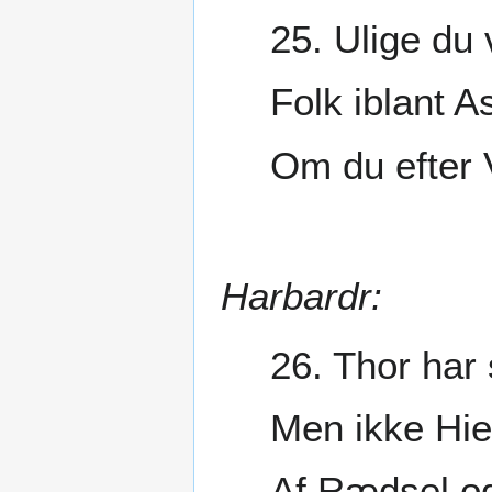
25. Ulige du v
Folk iblant A
Om du efter 
Harbardr:
26. Thor har 
Men ikke Hie
Af Rædsel o