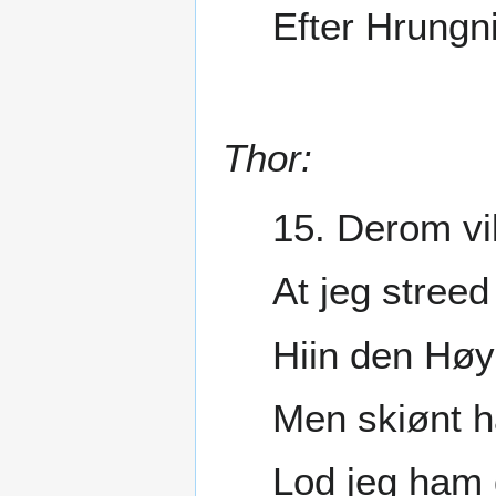
Efter Hrungn
Thor:
15. Derom vil
At jeg stree
Hiin den Høy
Men skiønt h
Lod jeg ham 