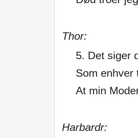
Thor:
5. Det siger 
Som enhver t
At min Moder
Harbardr: