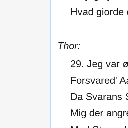
Hvad giorde 
Thor:
29. Jeg var 
Forsvared' A
Da Svarans 
Mig der angr