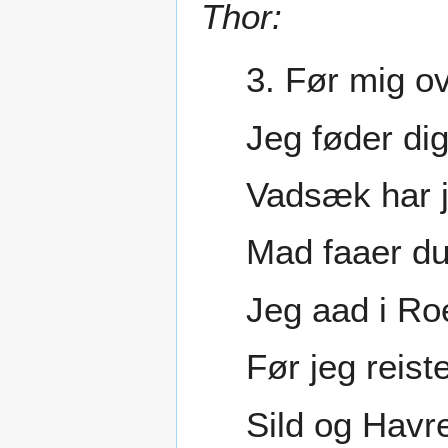
Thor:
3. Før mig o
Jeg føder di
Vadsæk har 
Mad faaer du
Jeg aad i Ro
Før jeg reiste
Sild og Havr