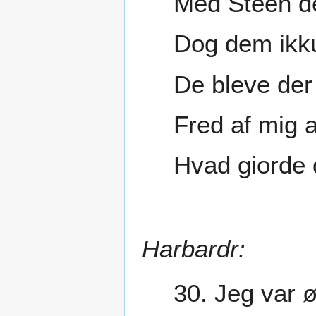
Med Steen de
Dog dem ikku
De bleve der
Fred af mig a
Hvad giorde 
Harbardr:
30. Jeg var 