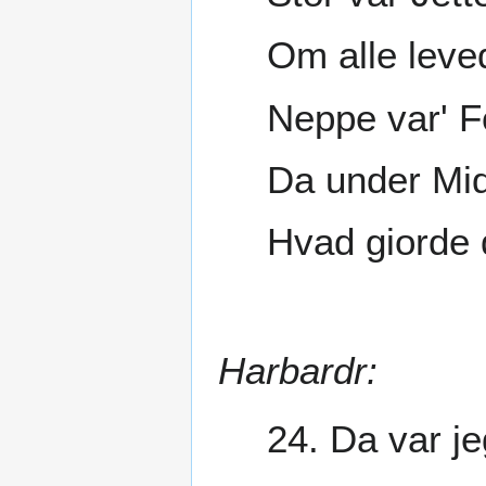
Om alle leved
Neppe var' Fo
Da under Mi
Hvad giorde 
Harbardr:
24. Da var je