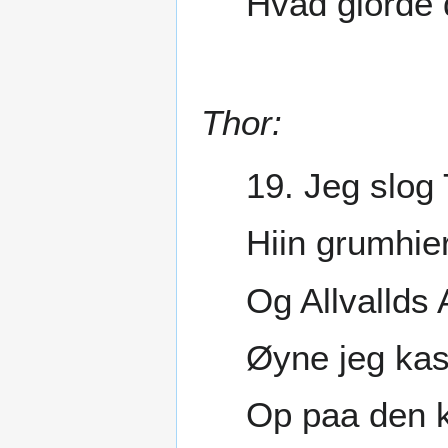
Hvad giorde 
Thor:
19. Jeg slog 
Hiin grumhier
Og Allvallds 
Øyne jeg kas
Op paa den k