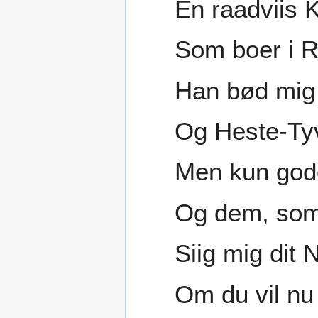
En raadviis
Som boer i R
Han bød mig
Og Heste-Ty
Men kun god
Og dem, som 
Siig mig dit 
Om du vil nu