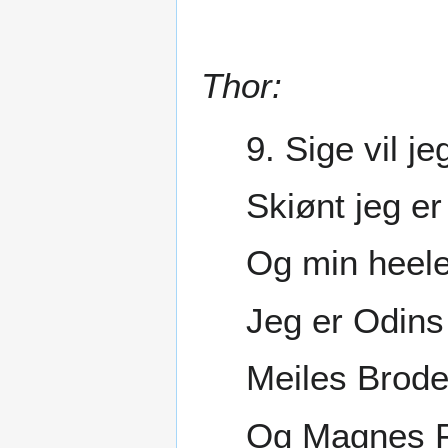
Thor:
9. Sige vil j
Skiønt jeg er
Og min heele
Jeg er Odins
Meiles Brode
Og Magnes F