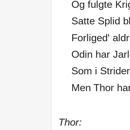
Og fulgte Kri
Satte Splid b
Forliged' aldr
Odin har Jarl
Som i Striden
Men Thor har
Thor: