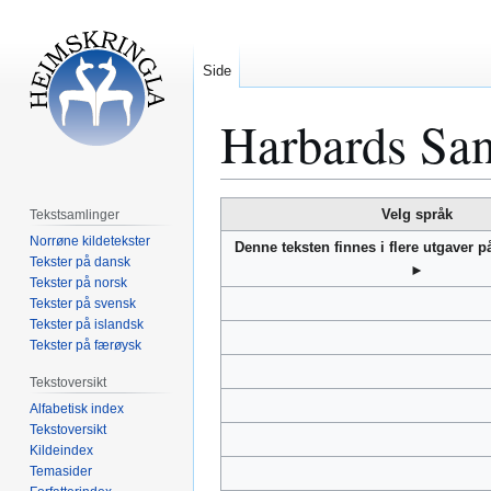
Side
Harbards San
Hopp
Hopp
Velg språk
Tekstsamlinger
til
til
Norrøne kildetekster
Denne teksten finnes i flere utgaver 
navigering
søk
Tekster på dansk
►
Tekster på norsk
Tekster på svensk
Tekster på islandsk
Tekster på færøysk
Tekstoversikt
Alfabetisk index
Tekstoversikt
Kildeindex
Temasider