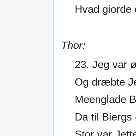
Hvad giorde 
Thor:
23. Jeg var 
Og dræbte Je
Meenglade B
Da til Biergs
Stor var Jett