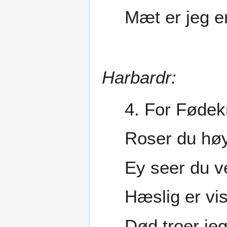
Mæt er jeg e
Harbardr:
4. For Fødek
Roser du høy
Ey seer du ve
Hæslig er vis
Død troer jeg