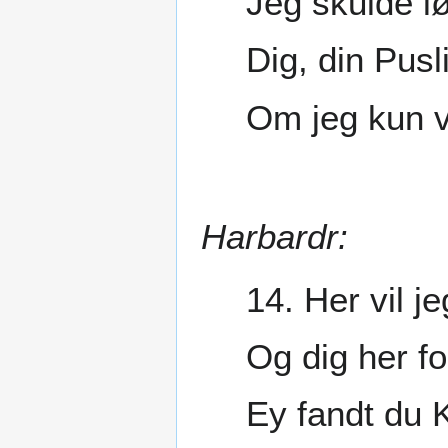
Jeg skulde l
Dig, din Pusl
Om jeg kun v
Harbardr:
14. Her vil je
Og dig her fo
Ey fandt du 