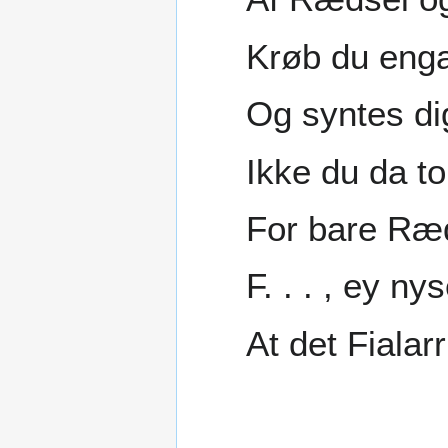
Krøb du eng
Og syntes di
Ikke du da t
For bare Ræ
F. . . , ey nys
At det Fialar