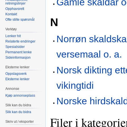
Gamle skaldar o
retningslinjer
Opphavsrett
Kontakt
N
Ofte stilte spørsmål
Verktøy
Norrøn skaldska
Lenker hit
Relaterte endringer
Spesialsider
versemaal o. a.
Permanent lenke
Sideinformasjon
Norsk dikting ett
Eksterne lenker
Oppslagsverk
Eksterne lenker
vikingtidi
Annonse
Kjøp annonseplass
Norske hirdskal
Slik kan du bidra
Slik kan du bidra
Filer i kategori
Skriv ut / eksporter