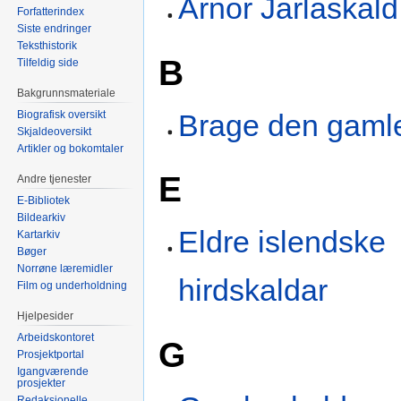
Arnor Jarlaskald
Forfatterindex
Siste endringer
Teksthistorik
B
Tilfeldig side
Bakgrunnsmateriale
Brage den gaml
Biografisk oversikt
Skjaldeoversikt
Artikler og bokomtaler
E
Andre tjenester
E-Bibliotek
Bildearkiv
Eldre islendske
Kartarkiv
Bøger
Norrøne læremidler
hirdskaldar
Film og underholdning
Hjelpesider
Arbeidskontoret
G
Prosjektportal
Igangværende
prosjekter
Redaksjonelle