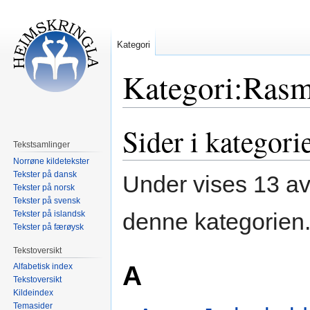
Kategori
Kategori:Rasm
Sider i kategor
Hopp
Hopp
til
til
Tekstsamlinger
navigering
søk
Norrøne kildetekster
Tekster på dansk
Under vises 13 av 
Tekster på norsk
Tekster på svensk
denne kategorien
Tekster på islandsk
Tekster på færøysk
Tekstoversikt
A
Alfabetisk index
Tekstoversikt
Kildeindex
Temasider