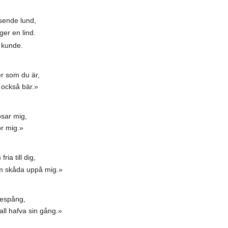
sende lund,
ger en lind.
a kunde.
er som du är,
 också bär.»
osar mig,
ör mig.»
ia till dig,
 skåda uppå mig.»
respång,
ll hafva sin gång.»