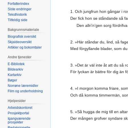
Forfatterindex
Siste endringer
1. Och jungfrun hon gångar i ro
Teksthistorik
Der fick hon se ståndande så fa
Tilfeldig side
Den allri’n’gen sorg fördrifv
Bakgrunnsmateriale
Biografisk oversikt
2. »Här ståndar du, lind, så fag
Skjaldeoversikt
Artikler og bokomtaler
Med förgyllande blader, som du
Andre tjenester
E-Bibliotek
3. »Det är väl inte åt att du så r
Bildearkiv
För lyckan är bättre för dig än f
Kartarkiv
Bøger
Norrøne læremidler
4. »I morgon komma friare, som fr
Film og underholdning
Och då komma timmermän, som
Hjelpesider
Arbeidskontoret
5. »Så hugga de mig till en alta
Prosjektportal
Der mången grofver syndare ska
Igangværende
prosjekter
Redaksjonelle