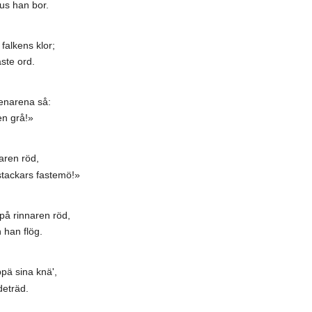
nus han bor.
falkens klor;
ste ord.
jenarena så:
en grå!»
aren röd,
 stackars fastemö!»
på rinnaren röd,
n han flög.
pä sina knä',
deträd.