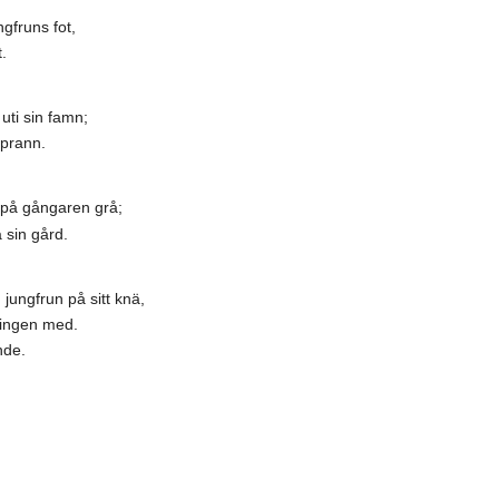
gfruns fot,
.
uti sin famn;
pprann.
 på gångaren grå;
 sin gård.
ungfrun på sitt knä,
ningen med.
nde.