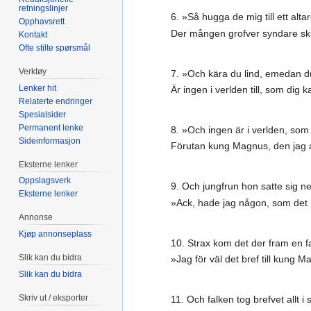
retningslinjer
6. »Så hugga de mig till ett altar
Opphavsrett
Der mången grofver syndare skal
Kontakt
Ofte stilte spørsmål
Verktøy
7. »Och kära du lind, emedan du
Lenker hit
Är ingen i verlden till, som dig
Relaterte endringer
Spesialsider
Permanent lenke
8. »Och ingen är i verlden, som
Sideinformasjon
Förutan kung Magnus, den jag al
Eksterne lenker
Oppslagsverk
9. Och jungfrun hon satte sig ned
Eksterne lenker
»Ack, hade jag någon, som det 
Annonse
Kjøp annonseplass
10. Strax kom det der fram en fa
Slik kan du bidra
»Jag för väl det bref till kung 
Slik kan du bidra
Skriv ut / eksporter
11. Och falken tog brefvet allt i s