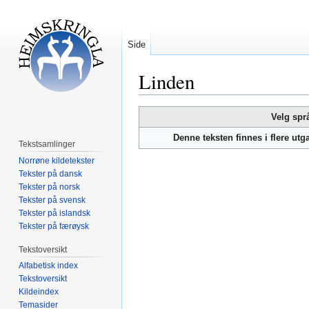
Side
Linden
Hopp
Hopp
Velg spr
til
til
Denne teksten finnes i flere ut
navigering
søk
Tekstsamlinger
Norrøne kildetekster
Tekster på dansk
Tekster på norsk
Tekster på svensk
Tekster på islandsk
Tekster på færøysk
Tekstoversikt
Alfabetisk index
Tekstoversikt
Kildeindex
Temasider