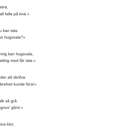
eträ,
l falla på knä.»
 kan tala:
 kan hugsvala?»
 mig kan hugsvala,
drig med får tala.»
er att skrifva:
brefvet kunde föra!»
lk så grå:
Magnus' gård.»
ina klor,