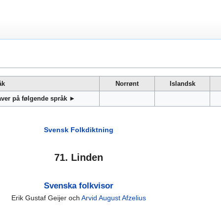
åk
Norrønt
Islandsk
gaver på følgende språk ►
Svensk Folkdiktning
71. Linden
Svenska folkvisor
Erik Gustaf Geijer och
Arvid August Afzelius