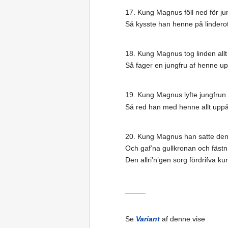
17. Kung Magnus föll ned för jun
Så kysste han henne på linderot
18. Kung Magnus tog linden allt 
Så fager en jungfru af henne u
19. Kung Magnus lyfte jungfrun
Så red han med henne allt uppå
20. Kung Magnus han satte den j
Och gaf’na gullkronan och fäst
Den allri’n’gen sorg fördrifva ku
_____
Se
Variant
af denne vise