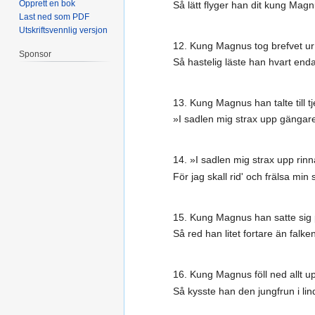
Opprett en bok
Så lätt flyger han dit kung Mag
Last ned som PDF
Utskriftsvennlig versjon
12. Kung Magnus tog brefvet ur 
Sponsor
Så hastelig läste han hvart enda
13. Kung Magnus han talte till t
»I sadlen mig strax upp gängar
14. »I sadlen mig strax upp rinn
För jag skall rid' och frälsa min
15. Kung Magnus han satte sig 
Så red han litet fortare än falke
16. Kung Magnus föll ned allt up
Så kysste han den jungfrun i lin