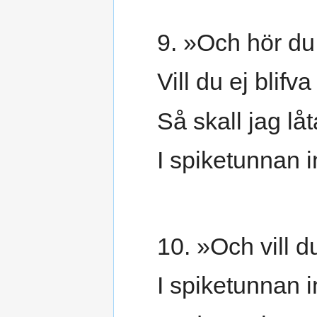
9. »Och hör du,
Vill du ej blifva
Så skall jag låt
I spiketunnan i
10. »Och vill d
I spiketunnan i