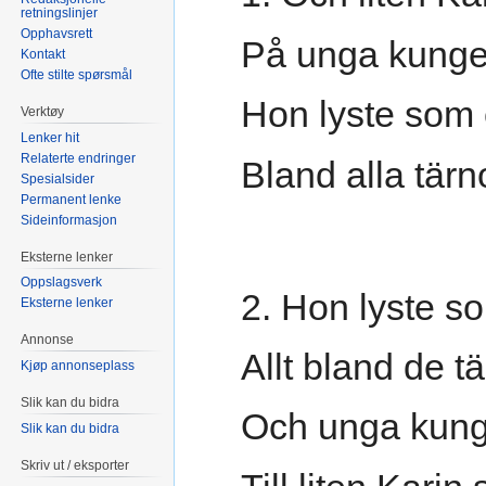
retningslinjer
Opphavsrett
På unga kunge
Kontakt
Ofte stilte spørsmål
Hon lyste som 
Verktøy
Lenker hit
Relaterte endringer
Bland alla tärn
Spesialsider
Permanent lenke
Sideinformasjon
Eksterne lenker
Oppslagsverk
2. Hon lyste s
Eksterne lenker
Annonse
Allt bland de t
Kjøp annonseplass
Slik kan du bidra
Och unga kung
Slik kan du bidra
Skriv ut / eksporter