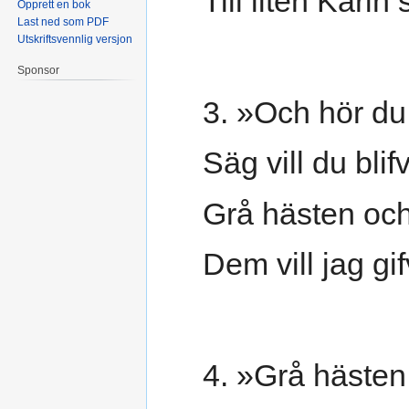
Till liten Karin 
Opprett en bok
Last ned som PDF
Utskriftsvennlig versjon
Sponsor
3. »Och hör du,
Säg vill du bli
Grå hästen och
Dem vill jag gi
4. »Grå hästen