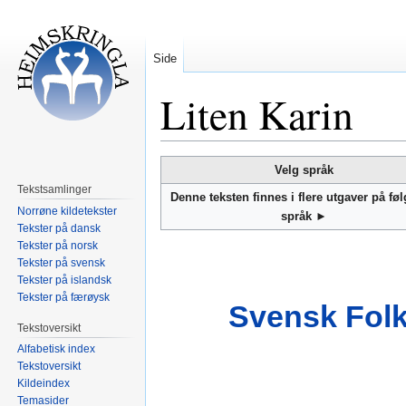
Side
Liten Karin
Hopp
Hopp
Velg språk
til
til
Tekstsamlinger
Denne teksten finnes i flere utgaver på fø
navigering
søk
Norrøne kildetekster
språk ►
Tekster på dansk
Tekster på norsk
Tekster på svensk
Tekster på islandsk
Tekster på færøysk
Svensk Folk
Tekstoversikt
Alfabetisk index
Tekstoversikt
Kildeindex
Temasider