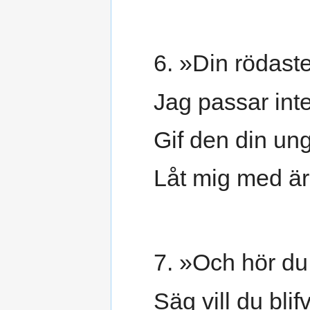
6. »Din rödast
Jag passar inte
Gif den din ung
Låt mig med är
7. »Och hör du,
Säg vill du bli