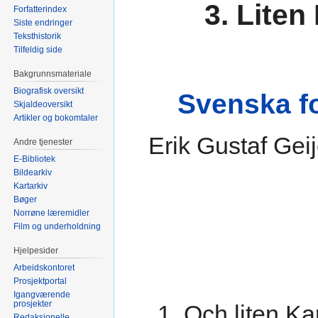
3. Liten
Forfatterindex
Siste endringer
Teksthistorik
Tilfeldig side
Bakgrunnsmateriale
Biografisk oversikt
Svenska fo
Skjaldeoversikt
Artikler og bokomtaler
Erik Gustaf Gei
Andre tjenester
E-Bibliotek
Bildearkiv
Kartarkiv
Bøger
Norrøne læremidler
Film og underholdning
Hjelpesider
Arbeidskontoret
Prosjektportal
Igangværende
prosjekter
1. Och liten Kar
Redaksjonelle