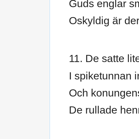
Guds englar sm
Oskyldig är dert
11. De satte li
I spiketunnan i
Och konungen
De rullade hen