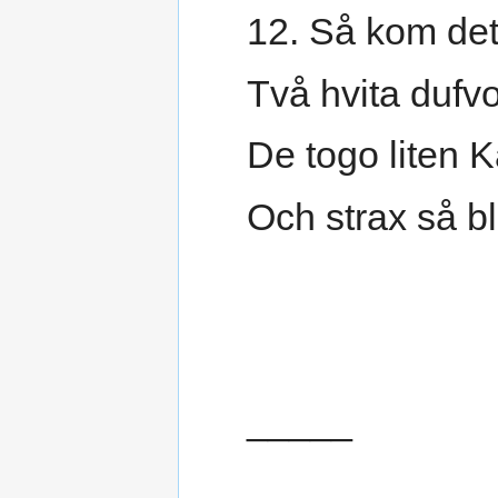
12. Så kom det
Två hvita dufvo
De togo liten K
Och strax så ble
_____