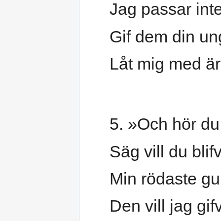
Jag passar inte
Gif dem din un
Låt mig med är
5. »Och hör du,
Säg vill du bli
Min rödaste gu
Den vill jag gif