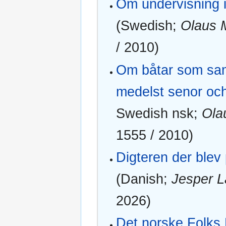
Om undervisning i
(Swedish;
Olaus 
/ 2010)
Om båtar som s
medelst senor och 
Swedish nsk;
Ola
1555 / 2010)
Digteren der blev
(Danish;
Jesper L
2026)
Det norske Folks 