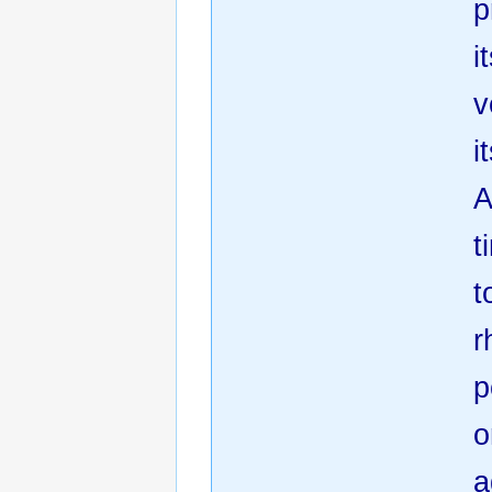
p
i
v
i
A
t
t
r
p
o
a