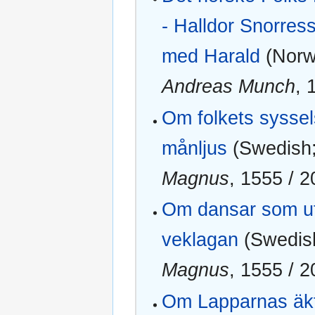
- Halldor Snorre
med Harald
(Norw
Andreas Munch
, 
Om folkets syssel
månljus‎
(Swedish
Magnus
, 1555 / 2
Om dansar som ut
veklagan‎
(Swedis
Magnus
, 1555 / 2
Om Lapparnas äk