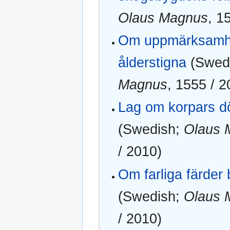
Olaus Magnus
, 1
Om uppmärksamh
ålderstigna
(Swed
Magnus
, 1555 / 2
Lag om korpars 
(Swedish;
Olaus 
/ 2010)
Om farliga färder bl
(Swedish;
Olaus 
/ 2010)