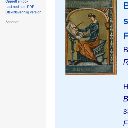
Opprett en bok
Last ned som PDF
Utskriftsvennlig versjon
s
Sponsor
R
H
B
s
F