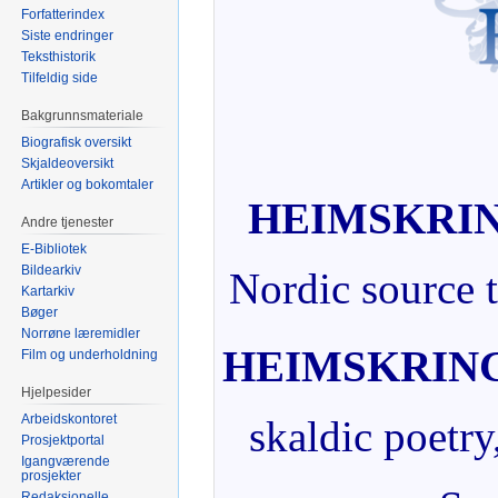
Forfatterindex
Siste endringer
Teksthistorik
Tilfeldig side
Bakgrunnsmateriale
Biografisk oversikt
Skjaldeoversikt
Artikler og bokomtaler
HEIMSKRI
Andre tjenester
E-Bibliotek
Bildearkiv
Nordic source t
Kartarkiv
Bøger
Norrøne læremidler
HEIMSKRIN
Film og underholdning
Hjelpesider
Arbeidskontoret
skaldic poetry
Prosjektportal
Igangværende
prosjekter
Redaksjonelle