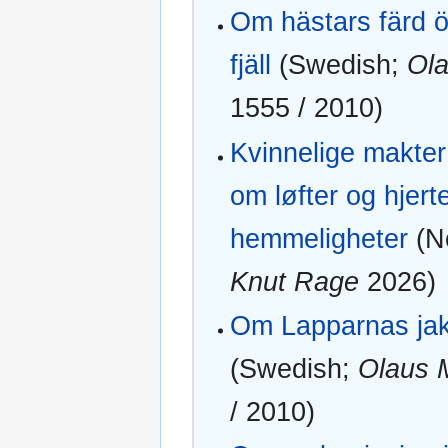
Om hästars färd ö
fjäll‎‎
(Swedish;
Ol
1555 / 2010)
Kvinnelige makter 
om løfter og hjert
hemmeligheter
(N
Knut Rage
2026)
Om Lapparnas jakt
(Swedish;
Olaus 
/ 2010)