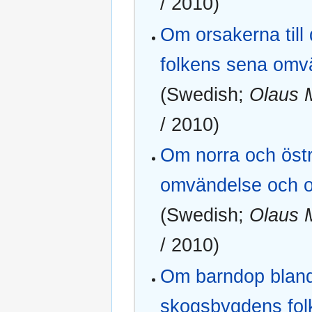
/ 2010)
Om orsakerna till
folkens sena omvä
(Swedish;
Olaus 
/ 2010)
Om norra och öst
omvändelse och om
(Swedish;
Olaus 
/ 2010)
Om barndop blan
skogsbygdens folk