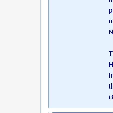
p
m
N
T
H
f
t
B