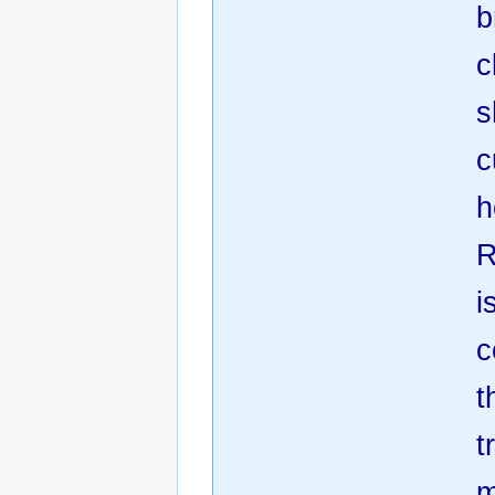
b
c
s
c
h
R
i
c
t
t
m