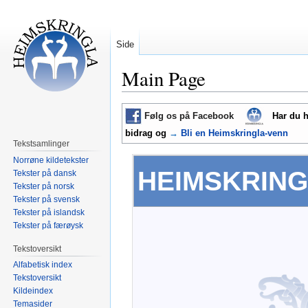
Side
Main Page
Hopp
Hopp
Følg os på Facebook
Har du h
til
til
bidrag og
→
Bli en Heimskringla-venn
navigering
søk
Tekstsamlinger
Norrøne kildetekster
HEIMSKRIN
Tekster på dansk
Tekster på norsk
Tekster på svensk
Tekster på islandsk
Tekster på færøysk
Tekstoversikt
Alfabetisk index
Tekstoversikt
Kildeindex
Temasider