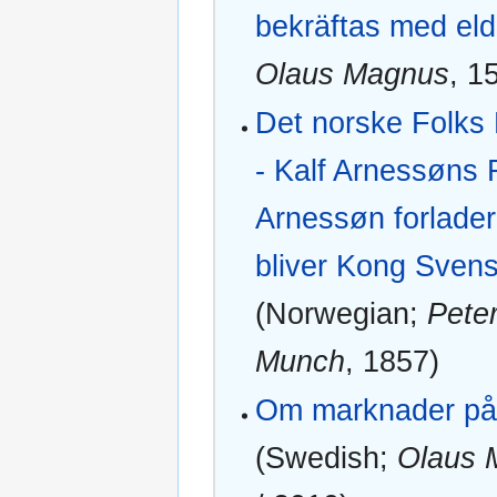
bekräftas med eld‎
Olaus Magnus
, 1
Det norske Folks 
- Kalf Arnessøns 
Arnessøn forlader
bliver Kong Svens
(Norwegian;
Pete
Munch
, 1857)
Om marknader på 
(Swedish;
Olaus 