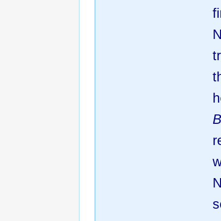
f
N
t
t
h
B
r
w
N
s