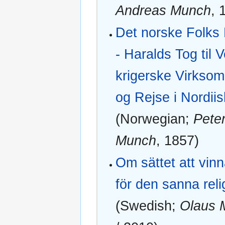
Andreas Munch
, 
Det norske Folks 
- Haralds Tog til 
krigerske Virksom
og Rejse i Nordii
(Norwegian;
Pete
Munch
, 1857)
Om sättet att vin
för den sanna reli
(Swedish;
Olaus 