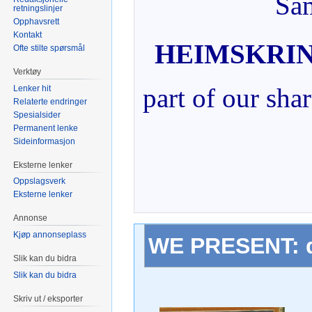
Sam
retningslinjer
Opphavsrett
Kontakt
HEIMSKRI
Ofte stilte spørsmål
Verktøy
part of our sha
Lenker hit
Relaterte endringer
Spesialsider
Permanent lenke
Sideinformasjon
Eksterne lenker
Oppslagsverk
Eksterne lenker
Annonse
Kjøp annonseplass
WE PRESENT: di
Slik kan du bidra
Slik kan du bidra
Skriv ut / eksporter