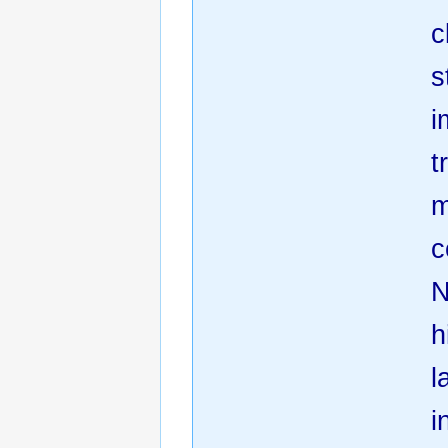
c
s
i
t
m
c
N
h
l
i