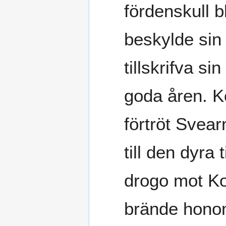
fördenskull b
beskylde sin
tillskrifva s
goda åren. 
förtröt Svear
till den dyra
drogo mot K
brände hono