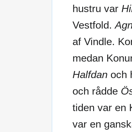
hustru var
Hi
Vestfold.
Agn
af Vindle. K
medan Kon
Halfdan
och 
och rådde
Ös
tiden var en
var en gansk