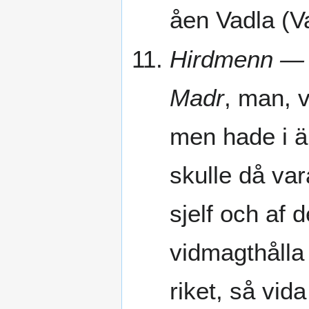
åen Vadla (V
Hirdmenn — 
Madr
, man, 
men hade i äl
skulle då va
sjelf och af 
vidmagthålla r
riket, så vid