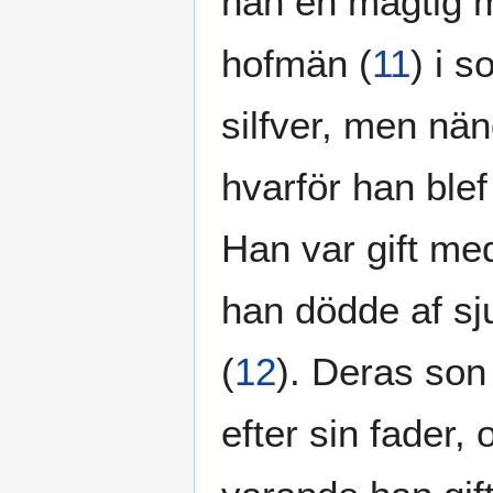
han en mägtig m
hofmän
(
11
)
i s
silfver, men nä
hvarför han blef
Han var gift m
han dödde af sju
(
12
)
. Deras son
efter sin fader,