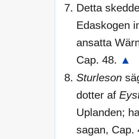
Detta skedd
Edaskogen in
ansatta Wärme
Cap. 48.
▲
Sturleson
sä
dotter af
Eys
Uplanden; ha
sagan, Cap.