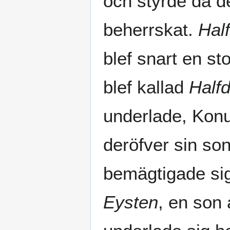
och styrde då d
beherrskat.
Hal
blef snart en st
blef kallad
Half
underlade, Ko
deröfver sin so
bemägtigade sig
Eysten
, en son