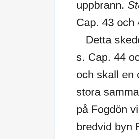
uppbrann.
St
Cap. 43 och 
Detta skedd
s. Cap. 44 o
och skall en 
stora samma
på Fogdön vi
bredvid byn