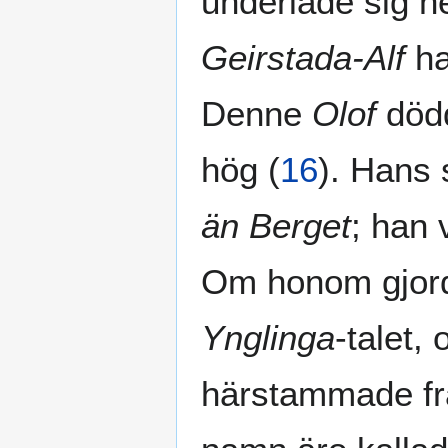
underlade sig 
Geirstada-Alf
ha
Denne
Olof
dödd
hög
(
16
)
. Hans 
än Berget
; han 
Om honom gjo
Ynglinga
-talet,
härstammade f