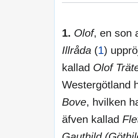
1.
Olof
, en son
Illråda
(
1
)
upprö
kallad
Olof Trät
Westergötland 
Bove
, hvilken 
äfven kallad
Flet
Gauthild (Göthil