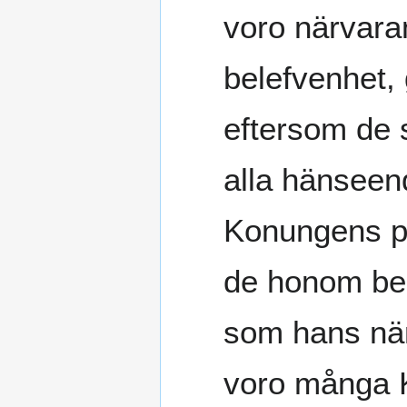
voro närvara
belefvenhet,
eftersom de 
alla hänseen
Konungens pe
de honom be
som hans nä
voro många 