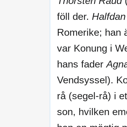
Thorsten Raud
föll der.
Halfdan
Romerike; han ä
var Konung i We
hans fader
Agn
Vendsyssel). 
rå (segel-rå) i 
son, hvilken em