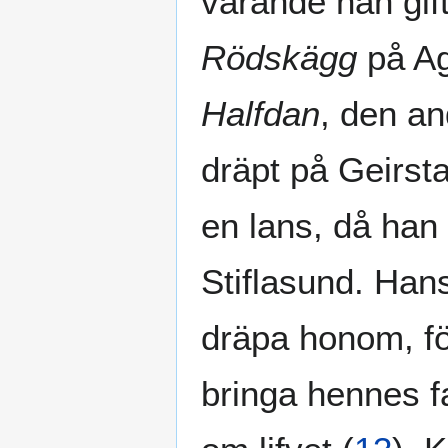
varande han gi
Rödskägg
på Ag
Halfdan
, den a
dräpt på Geirst
en lans, då han 
Stiflasund. Ha
dräpa honom, f
bringa hennes 