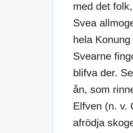
med det folk, 
Svea allmoge 
hela Konun
Svearne fingo
blifva der. S
ån, som rinne
Elfven (n. v.
afrödja skog