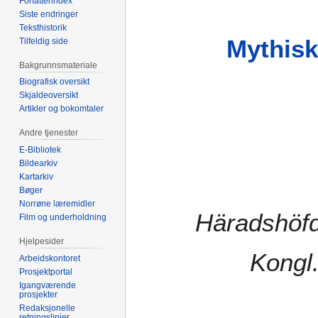
Forfatterindex
Siste endringer
Teksthistorik
Mythisk
Tilfeldig side
Bakgrunnsmateriale
Biografisk oversikt
Skjaldeoversikt
Artikler og bokomtaler
Andre tjenester
E-Bibliotek
Bildearkiv
Kartarkiv
Bøger
Norrøne læremidler
Häradshöfd
Film og underholdning
Hjelpesider
Kongl.
Arbeidskontoret
Prosjektportal
Igangværende
prosjekter
Redaksjonelle
retningslinjer