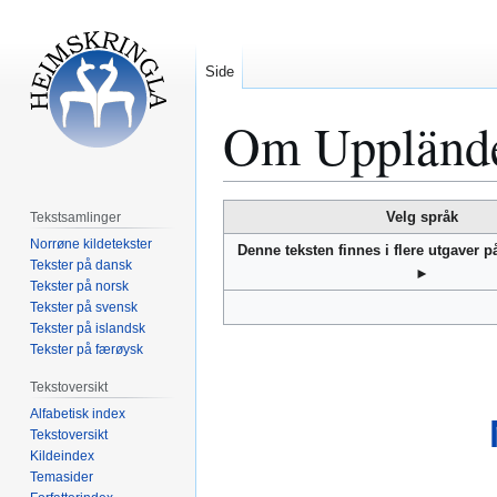
Side
Om Upplände
Hopp
Hopp
Velg språk
Tekstsamlinger
til
til
Norrøne kildetekster
Denne teksten finnes i flere utgaver 
navigering
søk
Tekster på dansk
►
Tekster på norsk
Tekster på svensk
Tekster på islandsk
Tekster på færøysk
Tekstoversikt
Alfabetisk index
Tekstoversikt
Kildeindex
Temasider