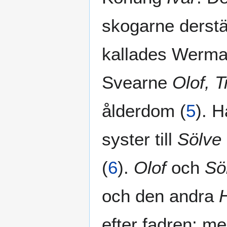
skogarne derstä
kallades Werm
Svearne
Olof, T
ålderdom
(
5
)
. 
syster till
Sölve
(
6
)
.
Olof
och
Sö
och den andra
H
efter fadren; m