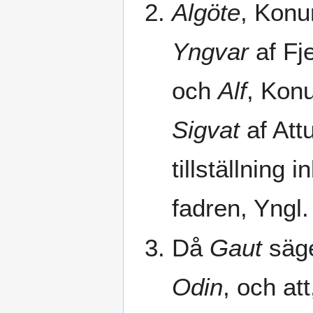
Algöte
, Konu
Yngvar
af Fj
och
Alf
, Kon
Sigvat
af Att
tillställning 
fadren, Yngl
Då
Gaut
säge
Odin
, och att