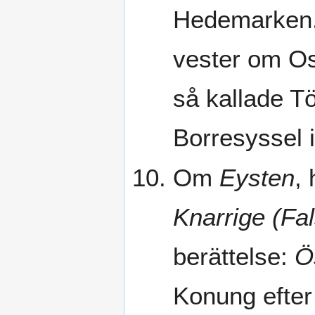
Hedemarken
vester om Os
så kallade T
Borresyssel i
Om
Eysten
,
Knarrige (Fa
berättelse:
Ö
Konung efter