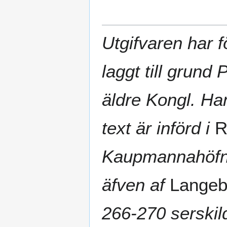
Utgifvaren har f
laggt till grund
äldre Kongl. Ha
text är införd i
R
Kaupmannahöfn 
äfven af
Lange
266-270 serskild