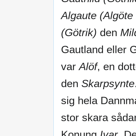
Algaute (Algöte
(Götrik)
den
Mil
Gautland eller 
var
Alöf
, en do
den
Skarpsynte
sig hela Dannma
stor skara såda
Konung
Ivar
. D