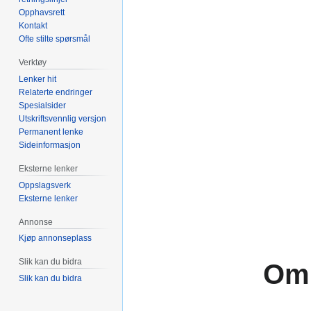
Opphavsrett
Kontakt
Ofte stilte spørsmål
Verktøy
Lenker hit
Relaterte endringer
Spesialsider
Utskriftsvennlig versjon
Permanent lenke
Sideinformasjon
Eksterne lenker
Oppslagsverk
Eksterne lenker
Annonse
Kjøp annonseplass
Slik kan du bidra
Om 
Slik kan du bidra