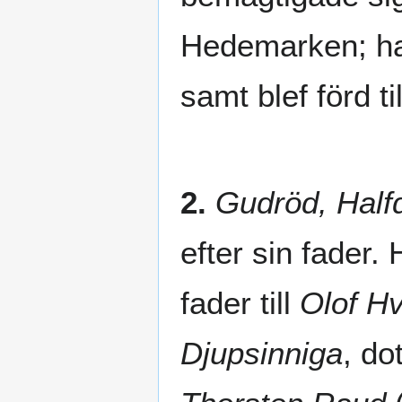
Hedemarken; han
samt blef förd 
2.
Gudröd, Half
efter sin fader
fader till
Olof Hv
Djupsinniga
, dot