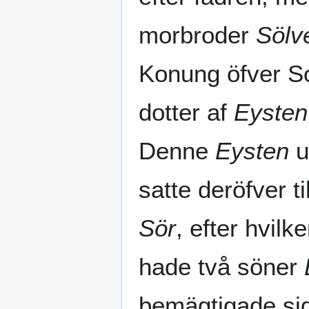
morbroder
Sölv
Konung öfver So
dotter af
Eysten 
Denne
Eysten
u
satte deröfver t
Sör
, efter hvilk
hade två söner
bemägtigade sig