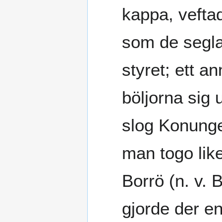
kappa, veftad
som de segla
styret; ett 
böljorna sig
slog Konunge
man togo like
Borrö (n. v. 
gjorde der e