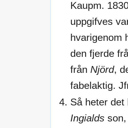
Kaupm. 1830
uppgifves v
hvarigenom 
den fjerde f
från
Njörd
, d
fabelaktig. Jf
Så heter det
Ingialds
son, 