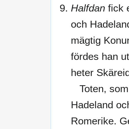
Halfdan
fick 
och Hadeland
mägtig Konun
fördes han ut
heter Skäreid
Toten, som d
Hadeland och 
Romerike. Ge