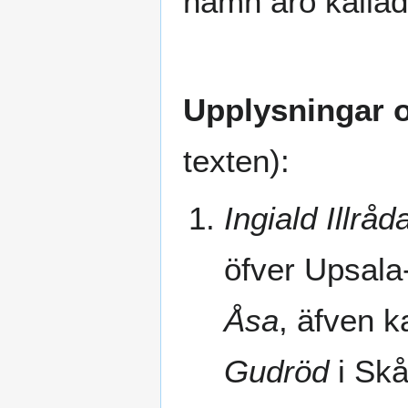
namn äro kalla
Upplysningar 
texten):
Ingiald Illråd
öfver Upsala-
Åsa
, äfven k
Gudröd
i Skå