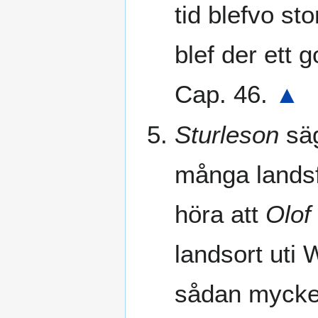
tid blefvo s
blef der ett 
Cap. 46.
▲
Sturleson
säg
många landsf
höra att
Olof
landsort uti 
sådan mycken