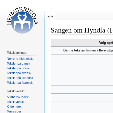
Side
Sangen om Hyndla (
Hopp
Hopp
Velg spr
til
til
Denne teksten finnes i flere ut
navigering
søk
Tekstsamlinger
Norrøne kildetekster
Tekster på dansk
Tekster på norsk
Tekster på svensk
Tekster på islandsk
Tekster på færøysk
Tekstoversikt
Alfabetisk index
Tekstoversikt
Kildeindex
Temasider