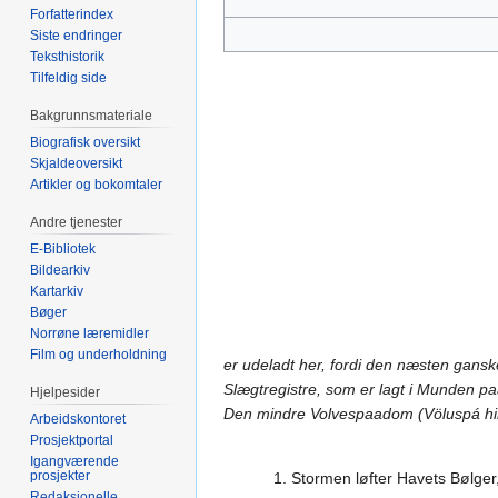
Forfatterindex
Siste endringer
Teksthistorik
Tilfeldig side
Bakgrunnsmateriale
Biografisk oversikt
Skjaldeoversikt
Artikler og bokomtaler
Andre tjenester
E-Bibliotek
Bildearkiv
Kartarkiv
Bøger
Norrøne læremidler
Film og underholdning
er udeladt her, fordi den næsten gans
Slægtregistre, som er lagt i Munden pa
Hjelpesider
Den mindre Volvespaadom (Völuspá hin s
Arbeidskontoret
Prosjektportal
Igangværende
prosjekter
1. Stormen løfter Havets Bølger
Redaksjonelle