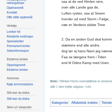
saa at de ved Himlen røre,
retningslinjer
over alle Lande gaa de,
Opphavsrett
Kontakt
Luften rystes, saa at Sneen
Ofte stilte spørsmål
hvirvler ud med Storm i Følge,
nær er Verdens sidste Time.
Verktøy
Lenker hit
Relaterte endringer
2. Da en anden Gud skal komm
Spesialsider
stærkere end alle andre,
Permanent lenke
Sideinformasjon
dog tør ej hans Navn jeg nævne
Faa se længere frem i Tiden
Eksterne lenker
end til Odins Kamp med Uven.
Oppslagsverk
Eksterne lenker
Annonse
Note:
I Winkel Horns oversættelse er versene 
Kjøp annonseplass
står i i den trykte udgave. /
clm.
Slik kan du bidra
Slik kan du bidra
Kategorier
:
Alfabetisk indeks
Tekste
Skriv ut / eksporter