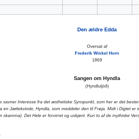
Den ældre Edda
Oversat af
Frederik Winkel Horn
1869
Sangen om Hyndla
(Hyndluljóð)
ke savner Interesse fra det æsthetiske Synspunkt, som her er det best
a en Jættekvinde, Hyndla, som meddeler den til Frøja. Midt i Digtet er 
kamma). Det Hele er forvirret og uskjønt. Kun to af de mythiske Vers v
,