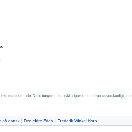
e,
;
ikke nummererede. Dette fungerer i en trykt udgave, men bliver uoverskueligt i en d
r på dansk
Den eldre Edda
Frederik Winkel Horn