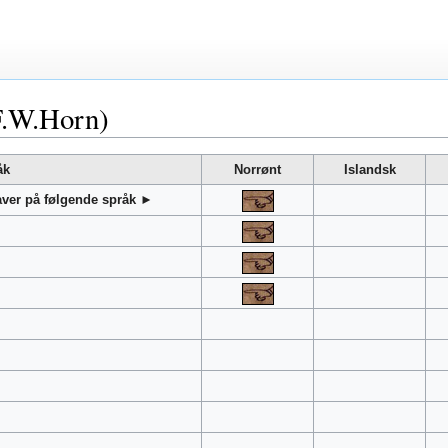
F.W.Horn)
åk
Norrønt
Islandsk
gaver på følgende språk ►