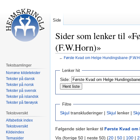
Side
Sider som lenker til «
(F.W.Horn)»
←
Første Kvad om Helge Hundingsbane (F.W.H
Tekstsamlinger
Hopp
Hopp
Lenker hit
Norrøne kildetekster
til
til
Tekster på dansk
Side:
navigering
søk
Tekster på norsk
Tekster på svensk
Tekster på islandsk
Tekster på færøysk
Filtre
Skjul
transkluderinger |
Skjul
lenker |
Skj
Tekstoversikt
Alfabetisk index
Tekstoversikt
Følgende sider lenker til
Første Kvad om 
Kildeindex
Vis (forrige 50 | neste 50) (
20
|
50
|
100
|
2
Temasider