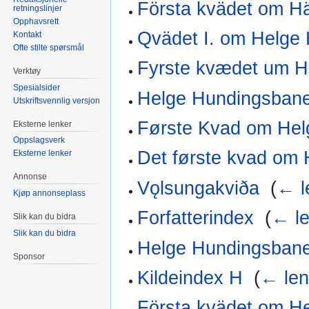
Första kvädet om H
retningslinjer
Opphavsrett
Qvädet I. om Helge
Kontakt
Ofte stilte spørsmål
Fyrste kvædet um H
Verktøy
Spesialsider
Helge Hundingsbane
Utskriftsvennlig versjon
Første Kvad om Hel
Eksterne lenker
Oppslagsverk
Det første kvad om
Eksterne lenker
Annonse
Vǫlsungakviða
‎
(
← l
Kjøp annonseplass
Forfatterindex
‎
(
← le
Slik kan du bidra
Slik kan du bidra
Helge Hundingsbane,
Sponsor
Kildeindex H
‎
(
← len
Första kvädet om H