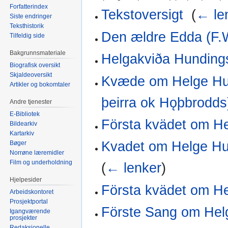
Forfatterindex
Tekstoversigt
‎
(
← le
Siste endringer
Teksthistorik
Den ældre Edda (F.
Tilfeldig side
Bakgrunnsmateriale
Helgakviða Hunding
Biografisk oversikt
Skjaldeoversikt
Kvæde om Helge Hun
Artikler og bokomtaler
þeirra ok Hǫþbrodds
Andre tjenester
E-Bibliotek
Första kvädet om H
Bildearkiv
Kartarkiv
Kvadet om Helge Hu
Bøger
Norrøne læremidler
Film og underholdning
(
← lenker
)
Hjelpesider
Första kvädet om H
Arbeidskontoret
Prosjektportal
Förste Sang om He
Igangværende
prosjekter
Redaksjonelle