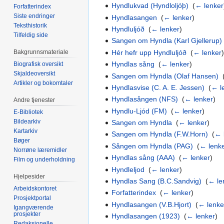
Hyndlukvad (Hyndloljóþ)
‎
(
← lenker
Forfatterindex
Siste endringer
Hyndlasangen
‎
(
← lenker
)
Teksthistorik
Hyndluljóð
‎
(
← lenker
)
Tilfeldig side
Sangen om Hyndla (Karl Gjellerup)
Hér hefr upp Hyndluljóð
‎
(
← lenker
Bakgrunnsmateriale
Hyndlas sång
‎
(
← lenker
)
Biografisk oversikt
Skjaldeoversikt
Sangen om Hyndla (Olaf Hansen)
‎
Artikler og bokomtaler
Hyndlasvise (C. A. E. Jessen)
‎
(
← l
Hyndlasången (NFS)
‎
(
← lenker
)
Andre tjenester
Hyndlu-Ljód (FM)
‎
(
← lenker
)
E-Bibliotek
Bildearkiv
Sangen om Hyndla
‎
(
← lenker
)
Kartarkiv
Sangen om Hyndla (F.W.Horn)
‎
(
← 
Bøger
Sången om Hyndla (PAG)
‎
(
← lenk
Norrøne læremidler
Hyndlas sång (AAA)
‎
(
← lenker
)
Film og underholdning
Hyndleljod
‎
(
← lenker
)
Hjelpesider
Hyndlas Sang (B.C.Sandvig)
‎
(
← le
Arbeidskontoret
Forfatterindex
‎
(
← lenker
)
Prosjektportal
Hyndlasangen (V.B.Hjort)
‎
(
← lenke
Igangværende
prosjekter
Hyndlasangen (1923)
‎
(
← lenker
)
Redaksjonelle