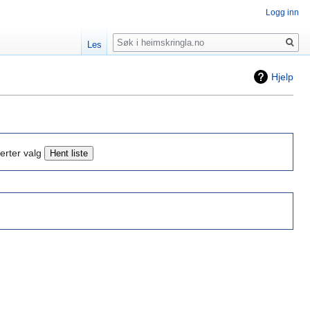
Logg inn
Søk
Les
Hjelp
erter valg