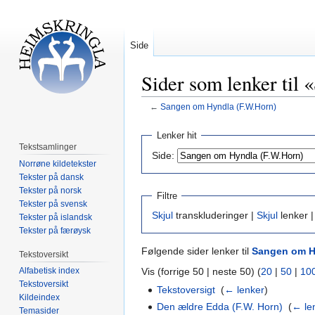
Side
Sider som lenker til
←
Sangen om Hyndla (F.W.Horn)
Hopp
Hopp
Lenker hit
til
til
Tekstsamlinger
Side:
navigering
søk
Norrøne kildetekster
Tekster på dansk
Tekster på norsk
Filtre
Tekster på svensk
Skjul
transkluderinger |
Skjul
lenker 
Tekster på islandsk
Tekster på færøysk
Følgende sider lenker til
Sangen om H
Tekstoversikt
Vis (forrige 50 | neste 50) (
20
|
50
|
10
Alfabetisk index
Tekstoversikt
Tekstoversigt
‎
(
← lenker
)
Kildeindex
Den ældre Edda (F.W. Horn)
‎
(
← le
Temasider