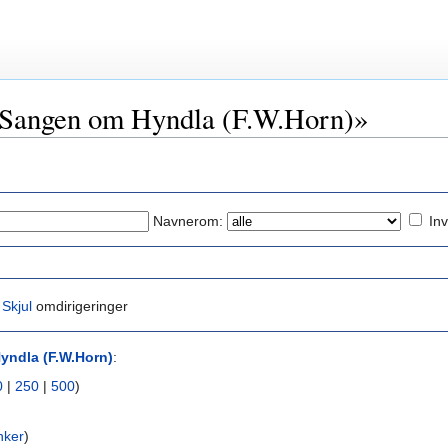
 «Sangen om Hyndla (F.W.Horn)»
Navnerom:
Inv
|
Skjul
omdirigeringer
yndla (F.W.Horn)
:
0
|
250
|
500
)
nker
)