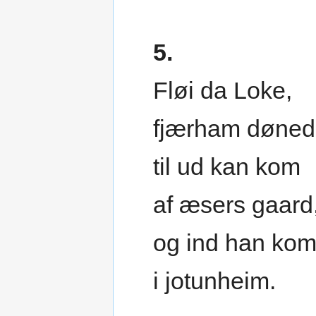
5.
Fløi da Loke,
fjærham døned
til ud kan kom
af æsers gaard
og ind han ko
i jotunheim.