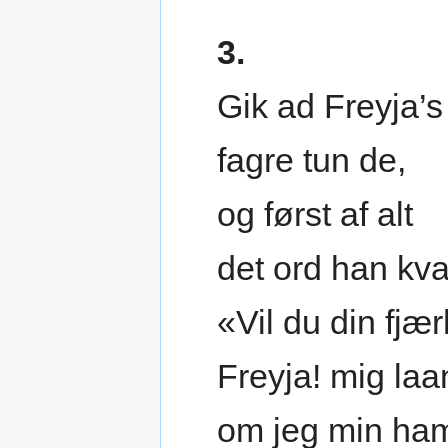
3.
Gik ad Freyja’s
fagre tun de,
og først af alt
det ord han kva
«Vil du din fjæ
Freyja! mig la
om jeg min ha