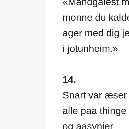
«Mandgalest m
monne du kald
ager med dig j
i jotunheim.»
14.
Snart var æser
alle paa thinge
og aasynjer