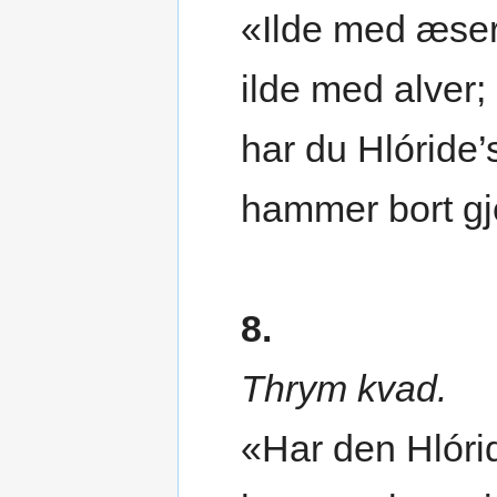
«Ilde med æser
ilde med alver;
har du Hlóride’
hammer bort g
8.
Thrym kvad.
«Har den Hlóri