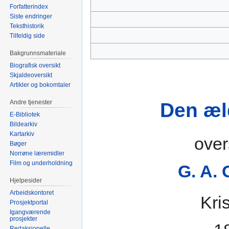
Forfatterindex
Siste endringer
Teksthistorik
Tilfeldig side
Bakgrunnsmateriale
Biografisk oversikt
Skjaldeoversikt
Artikler og bokomtaler
Andre tjenester
Den æl
E-Bibliotek
Bildearkiv
Kartarkiv
over
Bøger
Norrøne læremidler
Film og underholdning
G. A. 
Hjelpesider
Arbeidskontoret
Kris
Prosjektportal
Igangværende
prosjekter
Redaksjonelle