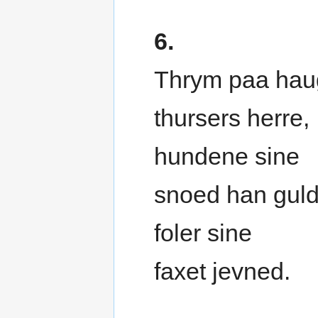
6.
Thrym paa hau
thursers herre,
hundene sine
snoed han gul
foler sine
faxet jevned.