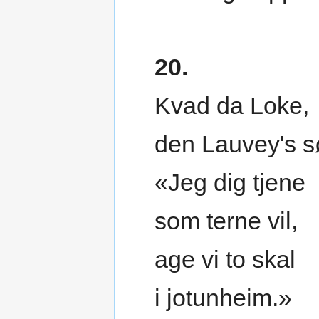
20.
Kvad da Loke,
den Lauvey's s
«Jeg dig tjene
som terne vil,
age vi to skal
i jotunheim.»