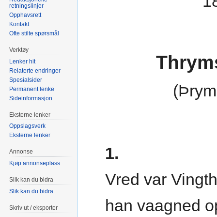
1
retningslinjer
Opphavsrett
Kontakt
Ofte stilte spørsmål
Verktøy
Thrym
Lenker hit
Relaterte endringer
Spesialsider
(Þrym
Permanent lenke
Sideinformasjon
Eksterne lenker
Oppslagsverk
Eksterne lenker
1.
Annonse
Kjøp annonseplass
Vred var Vingth
Slik kan du bidra
Slik kan du bidra
han vaagned o
Skriv ut / eksporter