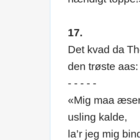
17.
Det kvad da Th
den trøste aas:
- - - - -
«Mig maa æse
usling kalde,
la’r jeg mig bin