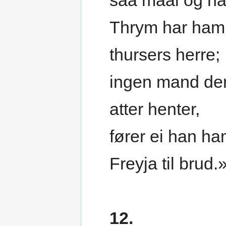
saa maal og na
Thrym har ham
thursers herre;
ingen mand de
atter henter,
fører ei han h
Freyja til brud.
12.