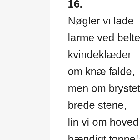
16.
Nøgler vi lade
larme ved belte
kvindeklæder
om knæ falde,
men om bryste
brede stene,
lin vi om hoved
hændigt toppe!