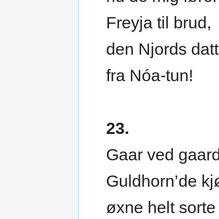
Freyja til brud,
den Njords datt
fra Nóa-tun!
23.
Gaar ved gaar
Guldhorn’de kjø
øxne helt sorte