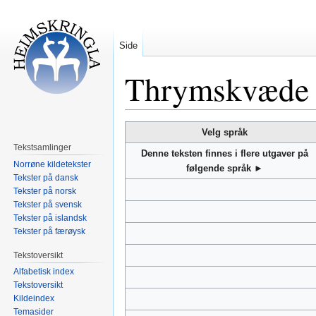
Side
Thrymskvæde 
Hopp
Hopp
Velg språk
til
til
Tekstsamlinger
Denne teksten finnes i flere utgaver på
navigering
søk
Norrøne kildetekster
følgende språk ►
Tekster på dansk
Tekster på norsk
Tekster på svensk
Tekster på islandsk
Tekster på færøysk
Tekstoversikt
Alfabetisk index
Tekstoversikt
Kildeindex
Temasider