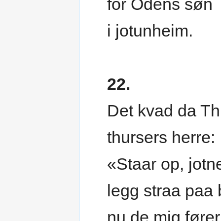
fór Odens søn
i jotunheim.
22.
Det kvad da Th
thursers herre:
«Staar op, jotne
legg straa paa 
nu de mig fører