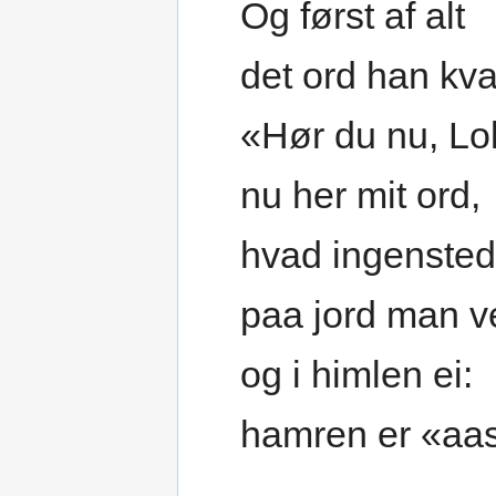
Og først af alt
det ord han kva
«Hør du nu, Lo
nu her mit ord,
hvad ingenste
paa jord man v
og i himlen ei:
hamren er «aas