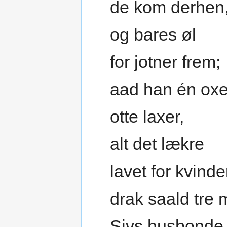
de kom derhen
og bares øl
for jotner frem;
aad han én ox
otte laxer,
alt det lækre
lavet for kvind
drak saald tre 
Sivs husbonde