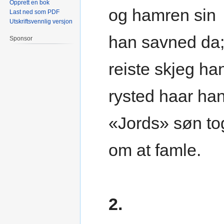
Opprett en bok
og hamren sin
Last ned som PDF
Utskriftsvennlig versjon
han savned da
Sponsor
reiste skjeg ha
rysted haar han
«Jords» søn tog
om at famle.
2.