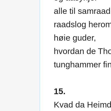
alle til samraad
raadslog hero
høie guder,
hvordan de Th
tunghammer fi
15.
Kvad da Heimd