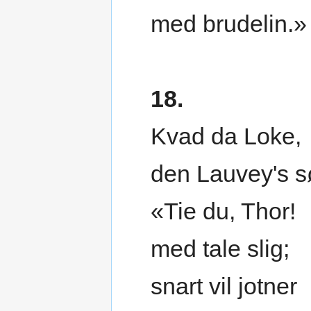
med brudelin.»
18.
Kvad da Loke,
den Lauvey's s
«Tie du, Thor!
med tale slig;
snart vil jotner