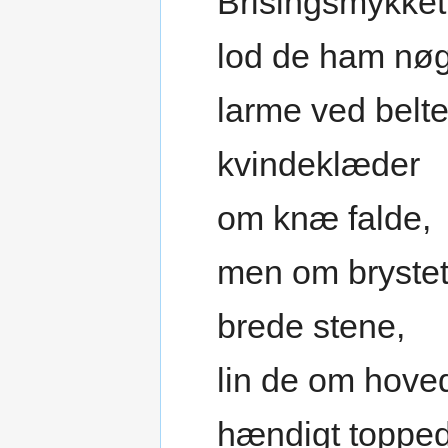
Brisingsmykket
lod de ham nøg
larme ved belte
kvindeklæder
om knæ falde,
men om bryste
brede stene,
lin de om hove
hændigt topped