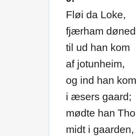
Fløi da Loke,
fjærham døned
til ud han kom
af jotunheim,
og ind han ko
i æsers gaard;
mødte han Tho
midt i gaarden,