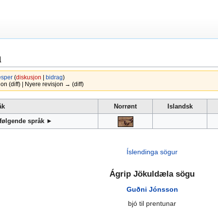
u
esper
(
diskusjon
|
bidrag
)
 (diff) | Nyere revisjon → (diff)
åk
Norrønt
Islandsk
 følgende språk ►
Íslendinga sögur
Ágrip Jökuldæla sögu
Guðni Jónsson
bjó til prentunar