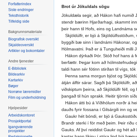
Forfatterindex
Brot úr Jökuldals sögu
Siste endringer
Jökuldæla segir, að Hákon hafi numið Jö
Teksthistorik
Tilfeldig side
stendr bærinn Hjarðarhagi, skammt inn 
þeir hann til Hofs, eins og Landnáma seg
Bakgrunnsmateriale
Skjöldúlfr, er bjó á Skjöldúlfsstöðum,
Biografisk oversikt
byggði bæ sinn í landnámi Hákonar, og r
Skjaldeoversikt
Hólmavatni. Það er á Tunguheiði milli 
Artikler og bokomtaler
Hákon dýrkaði Þór. Stóð hof hans á fe
Andre tjenester
berfættr. Þegar kom að hólmstefnudegi, 
E-Bibliotek
taldi hann sér fótinn stirðan til vígs, tó
Bildearkiv
Þenna sama morgun bjóst og Skjöldúlfr
Kartarkiv
átján álftir sárar. Sagði þá Skjöldúlfr,
Bøger
viðskiptum þeirra, að Skjöldúlfr féll, 
Norrøne læremidler
þangað til hún sprakk. Heitir tjörnin sí
Film og underholdning
Hákon átti bú á Víðihólum norðr á heiði
Hjelpesider
dauðs fyrir fossana í Gilsárgili inn og v
Arbeidskontoret
Gaukr hét bóndi, er bjó á Gauksstöðum
Prosjektportal
Brandr sterki í för með þeim. Þeir riðu
Igangværende
Gauks. Af því reiddist Gaukr og hét að 
prosjekter
kastar hann líkinu í stóra lind hjá bæn
Redaksjonelle