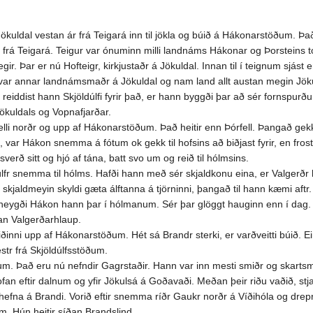
kuldal vestan ár frá Teigará inn til jökla og búið á Hákonarstöðum. Það 
frá Teigará. Teigur var ónuminn milli landnáms Hákonar og Þorsteins t
ir. Þar er nú Hofteigr, kirkjustaðr á Jökuldal. Innan til í teignum sjást
 var annar landnámsmaðr á Jökuldal og nam land allt austan megin Jökul
eiddist hann Skjöldúlfi fyrir það, er hann byggði þar að sér fornspurðu
Jökuldals og Vopnafjarðar.
lli norðr og upp af Hákonarstöðum. Það heitir enn Þórfell. Þangað ge
var Hákon snemma á fótum ok gekk til hofsins að biðjast fyrir, en frost
k sverð sitt og hjó af tána, batt svo um og reið til hólmsins.
 snemma til hólms. Hafði hann með sér skjaldkonu eina, er Valgerðr h
 að skjaldmeyin skyldi gæta álftanna á tjörninni, þangað til hann kæmi af
og heygði Hákon hann þar í hólmanum. Sér þar glöggt hauginn enn í dag. En
ðan Valgerðarhlaup.
nni upp af Hákonarstöðum. Hét sá Brandr sterki, er varðveitti búið. Einn 
estr frá Skjöldúlfsstöðum.
. Það eru nú nefndir Gagrstaðir. Hann var inn mesti smiðr og skartsm
 ofan eftir dalnum og yfir Jökulsá á Goðavaði. Meðan þeir riðu vaðið, s
hefna á Brandi. Vorið eftir snemma ríðr Gaukr norðr á Víðihóla og drepr
um. Hún heitir síðan Brandslind.