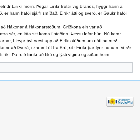
ndr Eiríkr morri. Þegar Eiríkr fréttir víg Brands, hyggr hann á
, er hann hafði sjálfr smíðað. Eiríkr átti og sverð, er Gaukr hafði
leið að Hákonar á Hákonarstöðum. Griðkona ein var að
æra sér, en láta sitt koma í staðinn. Þessu lofar hún. Nú kemr
ðrarnar, hleypr því næst upp að Eiríksstöðum um nóttina með
 kemr að Þverá, skammt út frá Brú, sitr Eiríkr þar fyrir honum. Verðr
Eiríki. Þá reið Eiríkr að Brú og lýsti víginu og síðan heim.