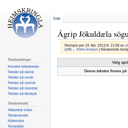
Side
Ágrip Jökuldæla sög
Revisjon per 19. feb. 2013 kl. 21:06 av
J
(
diff
)
← Eldre revisjon
| Nåværende revisjon
Tekstsamlinger
Hopp
Hopp
Velg spr
Norrøne kildetekster
til
til
Denne teksten finnes på
Tekster på dansk
navigering
søk
Tekster på norsk
Tekster på svensk
Tekster på islandsk
Tekster på færøysk
Tekstoversikt
Alfabetisk index
Tekstoversikt
Kildeindex
Temasider