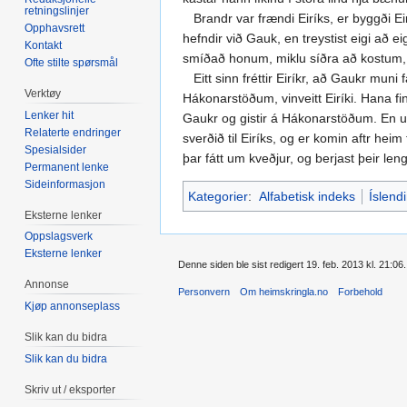
retningslinjer
Brandr var frændi Eiríks, er byggði Eir
Opphavsrett
hefndir við Gauk, en treystist eigi að e
Kontakt
smíðað honum, miklu síðra að kostum, en
Ofte stilte spørsmål
Eitt sinn fréttir Eiríkr, að Gaukr muni
Verktøy
Hákonarstöðum, vinveitt Eiríki. Hana fi
Lenker hit
Gaukr og gistir á Hákonarstöðum. En um
Relaterte endringer
sverðið til Eiríks, og er komin aftr hei
Spesialsider
þar fátt um kveðjur, og berjast þeir leng
Permanent lenke
Sideinformasjon
Kategorier
:
Alfabetisk indeks
Íslend
Eksterne lenker
Oppslagsverk
Eksterne lenker
Denne siden ble sist redigert 19. feb. 2013 kl. 21:06.
Annonse
Personvern
Om heimskringla.no
Forbehold
Kjøp annonseplass
Slik kan du bidra
Slik kan du bidra
Skriv ut / eksporter