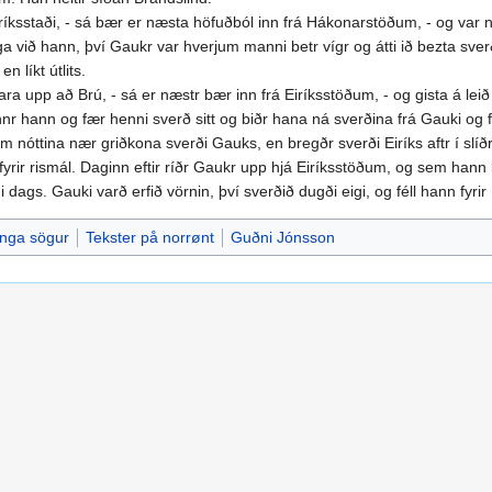
íksstaði, - sá bær er næsta höfuðból inn frá Hákonarstöðum, - og var nef
iga við hann, því Gaukr var hverjum manni betr vígr og átti ið bezta sverð
 líkt útlits.
 fara upp að Brú, - sá er næstr bær inn frá Eiríksstöðum, - og gista á 
nnr hann og fær henni sverð sitt og biðr hana ná sverðina frá Gauki og f
 nóttina nær griðkona sverði Gauks, en bregðr sverði Eiríks aftr í slí
m fyrir rismál. Daginn eftir ríðr Gaukr upp hjá Eiríksstöðum, og sem hann
i dags. Gauki varð erfið vörnin, því sverðið dugði eigi, og féll hann fyrir 
inga sögur
Tekster på norrønt
Guðni Jónsson