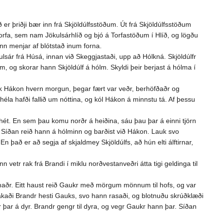
er þriðji bær inn frá Skjöldúlfsstöðum. Út frá Skjöldúlfsstöðum
orfa, sem nam Jökulsárhlíð og bjó á Torfastöðum í Hlíð, og lögðu
 enn menjar af blótstað inum forna.
sár frá Húsá, innan við Skeggjastaði, upp að Hólkná. Skjöldúlfr
m, og skorar hann Skjöldúlf á hólm. Skyldi þeir berjast á hólma í
kk Hákon hvern morgun, þegar fært var veðr, berhöfðaðr og
héla hafði fallið um nóttina, og kól Hákon á minnstu tá. Af þessu
ét. En sem þau komu norðr á heiðina, sáu þau þar á einni tjörn
tr. Síðan reið hann á hólminn og barðist við Hákon. Lauk svo
 það er að segja af skjaldmey Skjöldúlfs, að hún elti álftirnar,
vetr rak frá Brandi í miklu norðvestanveðri átta tigi geldinga til
aðr. Eitt haust reið Gaukr með mörgum mönnum til hofs, og var
tjakaði Brandr hesti Gauks, svo hann rasaði, og blotnuðu skrúðklæði
 þar á dyr. Brandr gengr til dyra, og vegr Gaukr hann þar. Síðan