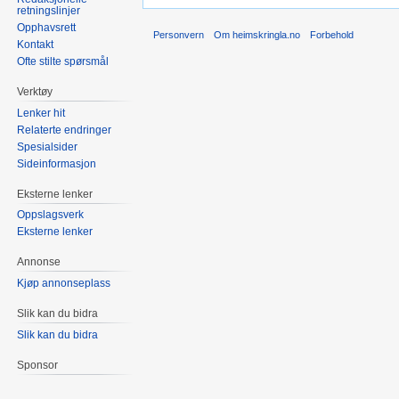
retningslinjer
Opphavsrett
Personvern
Om heimskringla.no
Forbehold
Kontakt
Ofte stilte spørsmål
Verktøy
Lenker hit
Relaterte endringer
Spesialsider
Sideinformasjon
Eksterne lenker
Oppslagsverk
Eksterne lenker
Annonse
Kjøp annonseplass
Slik kan du bidra
Slik kan du bidra
Sponsor