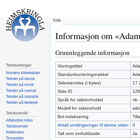
Side
Informasjon om «Adam 
Grunnleggende informasjon
Hopp
Hopp
til
til
navigering
søk
Tekstsamlinger
Visningstittel
Ada
Norrøne kildetekster
Standardsorteringsnøkkel
Ada
Tekster på dansk
Sidestørrelse (i bytes)
17 
Tekster på norsk
Tekster på svensk
Side-ID
128
Tekster på islandsk
Språk for sideinnholdet
nb 
Tekster på færøysk
Modell for sideinnhold
wiki
Tekstoversikt
Bot-indeksering
Tilla
Alfabetisk index
Antall omdirigeringer til denne siden
0
Tekstoversikt
Kildeindex
Talt som innholdsside
Ja
Temasider