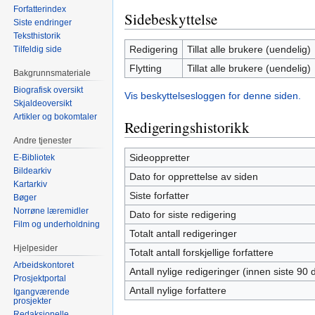
Forfatterindex
Sidebeskyttelse
Siste endringer
Teksthistorik
Redigering
Tillat alle brukere (uendelig)
Tilfeldig side
Flytting
Tillat alle brukere (uendelig)
Bakgrunnsmateriale
Biografisk oversikt
Vis beskyttelsesloggen for denne siden.
Skjaldeoversikt
Artikler og bokomtaler
Redigeringshistorikk
Andre tjenester
Sideoppretter
E-Bibliotek
Bildearkiv
Dato for opprettelse av siden
Kartarkiv
Siste forfatter
Bøger
Norrøne læremidler
Dato for siste redigering
Film og underholdning
Totalt antall redigeringer
Hjelpesider
Totalt antall forskjellige forfattere
Arbeidskontoret
Antall nylige redigeringer (innen siste 90 
Prosjektportal
Antall nylige forfattere
Igangværende
prosjekter
Redaksjonelle