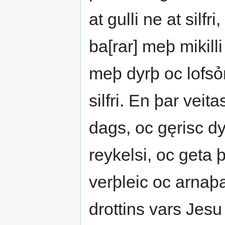
at gulli ne at silfri
ba[rar] meþ mikilli
meþ dyrþ oc lofsỏn
silfri. En þar veit
dags, oc gęrisc dy
reykelsi, oc geta þ
verþleic oc arnaþa
drottins vars Jesu 