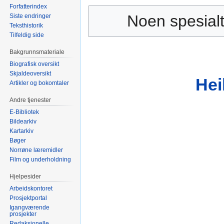
Forfatterindex
Noen spesialt
Siste endringer
Teksthistorik
Tilfeldig side
Bakgrunnsmateriale
Biografisk oversikt
Skjaldeoversikt
Hei
Artikler og bokomtaler
Andre tjenester
E-Bibliotek
Bildearkiv
Kartarkiv
Bøger
Norrøne læremidler
Film og underholdning
Hjelpesider
Arbeidskontoret
Prosjektportal
Igangværende
prosjekter
Redaksjonelle