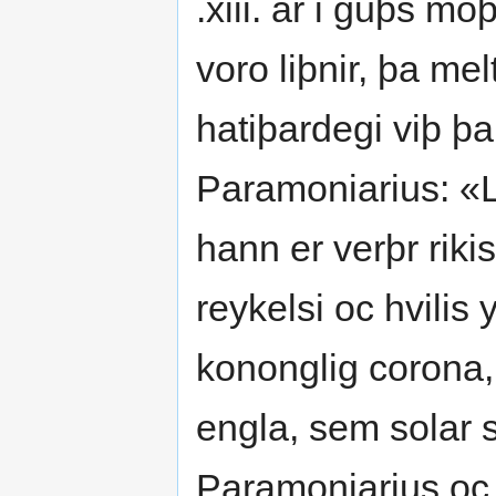
.xiii. ár i guþs moþ
voro liþnir, þa me
hatiþardegi viþ þan
Paramoniarius: «Le
hann er verþr rik
reykelsi oc hvilis
kononglig corona, 
engla, sem solar s
Paramoniarius oc l