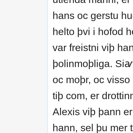
hans oc gerstu hu
helto þvi i hofod 
var freistni viþ h
þolinmoþliga. Siꜹt
oc moþr, oc visso 
tiþ com, er drottin
Alexis viþ þann e
hann, sel þu mer t