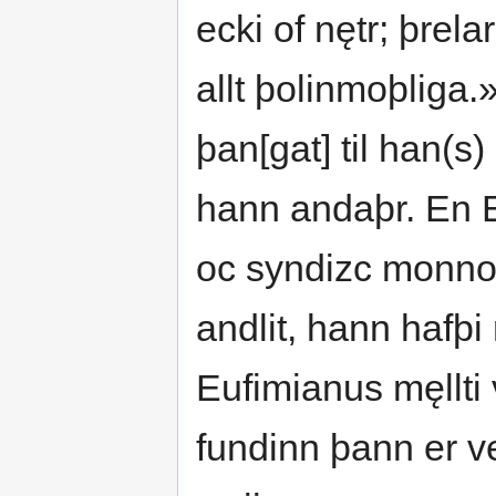
ecki of nętr; þrel
allt þolinmoþliga
þan[gat] til han(s)
hann andaþr. En E
oc syndizc monnom
andlit, hann hafþi r
Eufimianus męllti
fundinn þann er ve