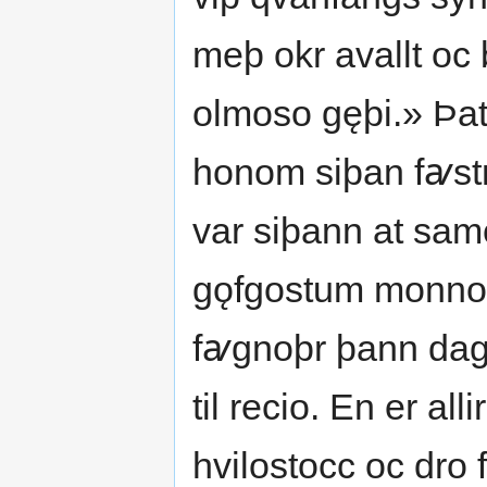
meþ okr avallt oc
olmoso gęþi.» Þat
honom siþan fꜹst
var siþann at sam
gǫfgostum monnom,
fꜹgnoþr þann dag 
til recio. En er all
hvilostocc oc dro f