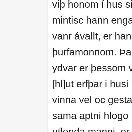
viþ honom í hus s
mintisc hann enga
vanr ávallt, er ha
þurfamonnom. Þa m
ydvar er þessom vi
[hl]ut erfþar i hu
vinna vel oc gest
sama aptni hlogo 
utlenda manni, er 