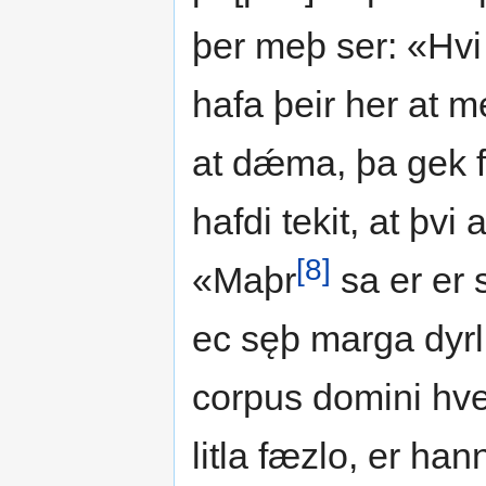
þer meþ ser: «Hvi
hafa þeir her at m
at dǽma, þa gek f
hafdi tekit, at þvi
[8]
«Maþr
sa er er s
ec sęþ marga dyrli
corpus domini hve
litla fæzlo, er han