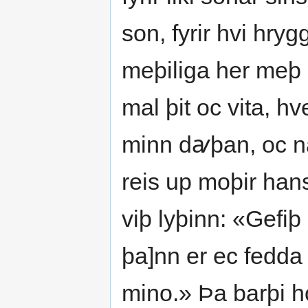
son, fyrir hvi hryg
meþiliga her meþ 
mal þit oc vita, h
minn dꜹþan, oc na
reis up moþir han
viþ lyþinn: «Gefiþ
þa]nn er ec fedda 
mino.» Þa barþi ho