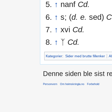
↑
nanf
Cd.
↑
s; (
d. e.
sed)
C
↑
xvi
Cd.
↑
ᛉ
Cd.
Kategorier
:
Sider med brutte fillenker
Al
Denne siden ble sist re
Personvern
Om heimskringla.no
Forbehold