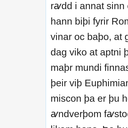
rꜹdd i annat sinn o
hann biþi fyrir Ro
vinar oc baþo, at 
dag viko at aptni þ
maþr mundi finnas
þeir viþ Euphimian
miscon þa er þu he
ꜹndverþom fꜹstode