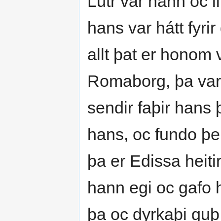
Lútr var hann oc lit
hans var hátt fyr
allt þat er honom 
Romaborg, þa var 
sendir faþir hans 
hans, oc fundo þei
þa er Edissa heiti
hann egi oc gafo
þa oc dyrkaþi guþ 