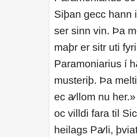
Siþan gecc hann i
ser sinn vin. Þa m
maþr er sitr uti fy
Paramoniarius í h
musteriþ. Þa melti
ec ꜹllom nu her.»
oc villdi fara til S
heilags Pꜹli, þvi