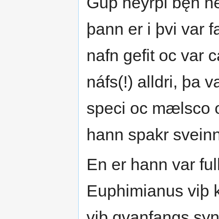
Guþ heyrþi bęn he
þann er i þvi var 
nafn gefit oc var 
náfs(!) alldri, þa 
speci oc mælsco oc
hann spakr sveinn
En er hann var full
Euphimianus viþ 
viþ qvanfangs syn