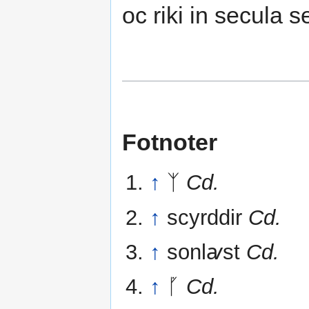
oc riki in secula
Fotnoter
↑
ᛉ
Cd.
↑
scyrddir
Cd.
↑
sonlꜹst
Cd.
↑
ᚵ
Cd.