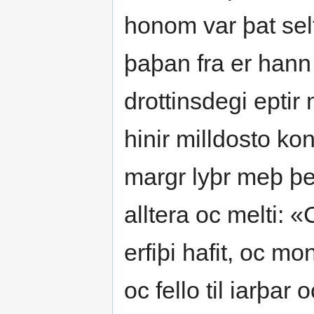
honom var þat selt, 
þaþan fra er hann
drottinsdegi eptir 
hinir milldosto k
margr lyþr meþ þe
alltera oc melti: «C
erfiþi hafit, oc mo
oc fello til iarþar