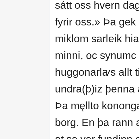
sátt oss hvern dag
fyrir oss.» Þa gek
miklom sarleik hiar
minni, oc synumc 
huggonarlꜹs allt ti
undra(þ)iz þenna a
Þa męllto konongar
borg. En þa rann al