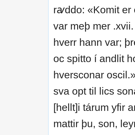
rꜹddo: «Komit er 
var meþ mer .xvii. 
hverr hann var; þ
oc spitto í andli
hversconar oscil.»
sva opt til lics so
[hellt]i tárum yfir
mattir þu, son, le