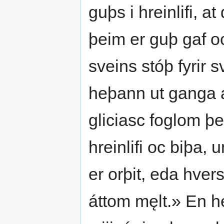
guþs i hreinlifi, a
þeim er guþ gaf oc
sveins stóþ fyrir 
heþann ut ganga a
gliciasc foglom þei
hreinlifi oc biþa,
er orþit, eda hver
áttom męlt.» En he