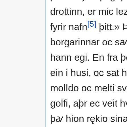
drottinn, er mic l
[5]
fyrir nafn
þitt.» 
borgarinnar oc sꜹ
hann egi. En fra þ
ein i husi, oc sat h
molldo oc melti s
golfi, aþr ec veit
þꜹ hion rękio sina