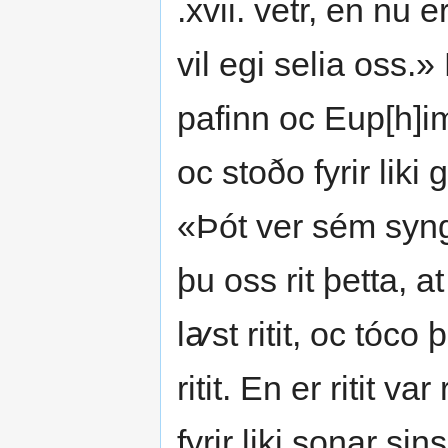
.xvii. vetr, en nu 
vil egi selia oss
pafinn oc Eup[h]i
oc stoðo fyrir lik
«Þót ver sém syng
þu oss rit þetta, a
lꜹst ritit, oc tóco 
ritit. En er ritit v
fyrir liki sonar si