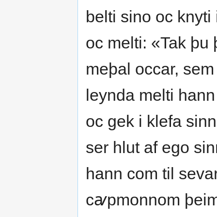
belti sino oc knyti
oc melti: «Tak þu 
meþal occar, sem 
leynda melti hann 
oc gek i klefa sinn
ser hlut af ego si
hann com til seva
cꜹpmonnom þeim er