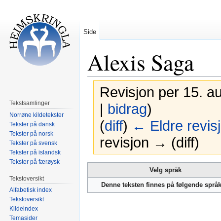
Side
Alexis Saga
Revisjon per 15. a
Tekstsamlinger
|
bidrag
)
Norrøne kildetekster
(
diff
)
← Eldre revis
Tekster på dansk
Tekster på norsk
revisjon → (diff)
Tekster på svensk
Tekster på islandsk
Tekster på færøysk
Hopp
Hopp
Velg språk
til
til
Tekstoversikt
Denne teksten finnes på følgende språ
navigering
søk
Alfabetisk index
Tekstoversikt
Kildeindex
Temasider