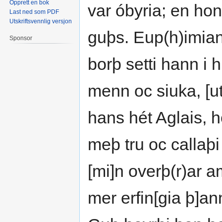
Opprett en bok
var óbyria; en hon
Last ned som PDF
Utskriftsvennlig versjon
guþs. Eup(h)imianu
Sponsor
borþ setti hann i 
menn oc siuka, [u
hans hét Aglais, 
meþ tru oc callaþ
[mi]n overþ(r)ar a
mer erfin[gia þ]a