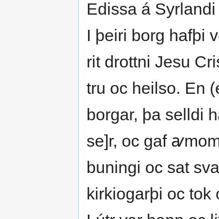
Edissa á Syrlandi 
I þeiri borg hafþi
rit drottni Jesu Cr
tru oc heilso. En (
borgar, þa selldi
se]r, oc gaf ꜹmom
buningi oc sat sv
kirkiogarþi oc tok