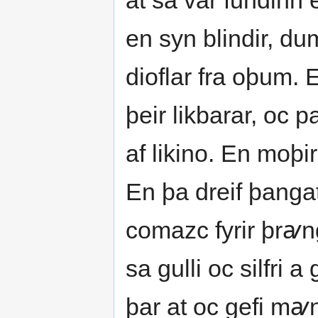
at sa var fundinn e
en syn blindir, du
dioflar fra oþum. 
þeir likbarar, oc 
af likino. En moþir
En þa dreif þangat
comazc fyrir þrꜹng
sa gulli oc silfri 
þar at oc gefi m