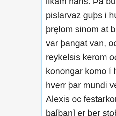
likam hans. Þa bu
pislarvaz guþs i 
þręlom sinom at b
var þangat van, 
reykelsis kerom oc
konongar komo í hu
hverr þar mundi ve
Alexis oc festarko
þa[þan] er þer sto