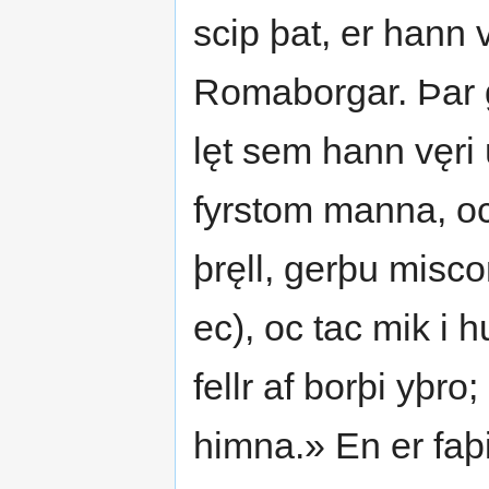
scip þat, er hann v
Romaborgar. Þar ge
lęt sem hann vęri 
fyrstom manna, oc
þręll, gerþu misco
ec), oc tac mik i 
fellr af borþi yþro;
himna.» En er faþi