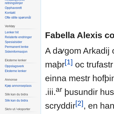
retningslinjer
Opphavsrett
Kontakt
Ofte stilte spørsmål
Verktøy
Fabella Alexis c
Lenker hit
Relaterte endringer
Spesialsider
Permanent lenke
A dꜹgom Arkadij o
Sideinformasjon
[1]
Eksterne lenker
maþr
oc trufast
Oppslagsverk
Eksterne lenker
einna mestr hofþin
Annonse
Kjøp annonseplass
ar
.iii.
þusundir husc
Slik kan du bidra
Slik kan du bidra
[2]
scryddir
, en ha
Skriv ut / eksporter