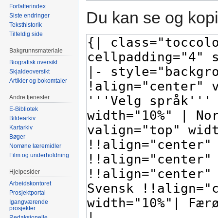
Forfatterindex
Du kan se og kopi
Siste endringer
Teksthistorik
Tilfeldig side
Bakgrunnsmateriale
Biografisk oversikt
Skjaldeoversikt
Artikler og bokomtaler
Andre tjenester
E-Bibliotek
Bildearkiv
Kartarkiv
Bøger
Norrøne læremidler
Film og underholdning
Hjelpesider
Arbeidskontoret
Prosjektportal
Igangværende
prosjekter
Redaksjonelle