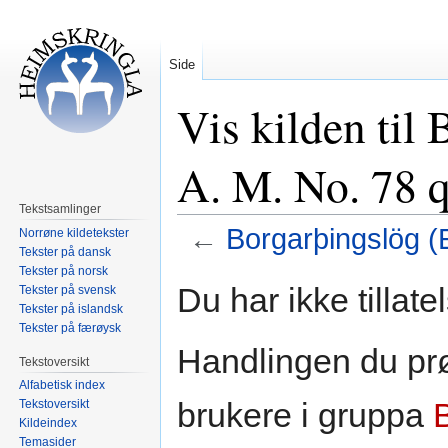
Side
Vis kilden til
A. M. No. 78 q
Tekstsamlinger
←
Borgarþingslög (E
Norrøne kildetekster
Tekster på dansk
Tekster på norsk
Hopp
Hopp
Du har ikke tillate
Tekster på svensk
til
til
Tekster på islandsk
navigering
søk
Tekster på færøysk
Handlingen du prø
Tekstoversikt
Alfabetisk index
brukere i gruppa
Tekstoversikt
Kildeindex
Temasider