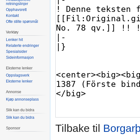
retningslinjer
Opphavsrett
Kontakt
Ofte stilte spørsmål
Verktøy
Lenker hit
Relaterte endringer
Spesialsider
Sideinformasjon
Eksterne lenker
Oppslagsverk
Eksterne lenker
Annonse
Kjøp annonseplass
Slik kan du bidra
Slik kan du bidra
Tilbake til
Borgarþ
Sponsor