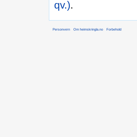
qv.)
.
Personvern
Om heimskringla.no
Forbehold