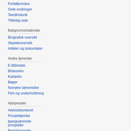
Forfatterindex
Siste endringer
Teksthistorik
Tilfeldig side
Bakgrunnsmateriale
Biografisk oversikt
Skjaldeoversikt
Artikler og bokomtaler
Andre tjenester
E-Bibliotek
Bildearkiv
Kartarkiv
Bøger
Norrøne læremidler
Film og underholdning
Hjelpesider
Arbeidskontoret
Prosjektportal
Igangværende
prosjekter
Redaksjonelle