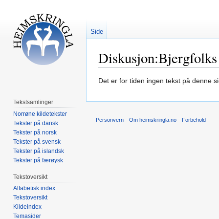
Side
Diskusjon:Bjergfolks 
Hopp
Hopp
Det er for tiden ingen tekst på denne 
til
til
navigering
søk
Tekstsamlinger
Norrøne kildetekster
Personvern
Om heimskringla.no
Forbehold
Tekster på dansk
Tekster på norsk
Tekster på svensk
Tekster på islandsk
Tekster på færøysk
Tekstoversikt
Alfabetisk index
Tekstoversikt
Kildeindex
Temasider