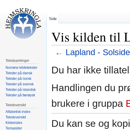
Side
Vis kilden til 
←
Lapland - Solside
Tekstsamlinger
Hopp
Hopp
Du har ikke tillate
Norrøne kildetekster
til
til
Tekster på dansk
navigering
søk
Tekster på norsk
Tekster på svensk
Handlingen du prø
Tekster på islandsk
Tekster på færøysk
brukere i gruppa
Tekstoversikt
Alfabetisk index
Tekstoversikt
Du kan se og kopi
Kildeindex
Temasider