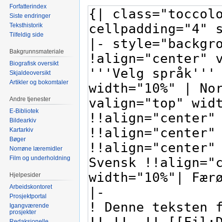
Forfatterindex
Siste endringer
Teksthistorik
Tilfeldig side
Bakgrunnsmateriale
Biografisk oversikt
Skjaldeoversikt
Artikler og bokomtaler
Andre tjenester
E-Bibliotek
Bildearkiv
Kartarkiv
Bøger
Norrøne læremidler
Film og underholdning
Hjelpesider
Arbeidskontoret
Prosjektportal
Igangværende
prosjekter
Redaksjonelle