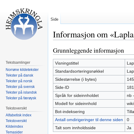
Side
Informasjon om «Laplan
Grunnleggende informasjon
Hopp
Hopp
til
til
navigering
søk
Tekstsamlinger
Visningstittel
Lap
Norrøne kildetekster
Standardsorteringsnøkkel
Lap
Tekster på dansk
Sidestørrelse (i bytes)
145
Tekster på norsk
Tekster på svensk
Side-ID
181
Tekster på islandsk
Språk for sideinnholdet
nb 
Tekster på færøysk
Modell for sideinnhold
wiki
Tekstoversikt
Bot-indeksering
Tilla
Alfabetisk index
Antall omdirigeringer til denne siden
0
Tekstoversikt
Kildeindex
Talt som innholdsside
Ja
Temasider