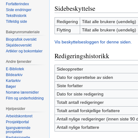
Forfatterindex
Sidebeskyttelse
Siste endringer
Teksthistorik
Redigering
Tillat alle brukere (uendelig)
Tilfeldig side
Flytting
Tillat alle brukere (uendelig)
Bakgrunnsmateriale
Biografisk oversikt
Vis beskyttelsesloggen for denne siden.
Skjaldeoversikt
Artikler og bokomtaler
Redigeringshistorikk
Andre tjenester
Sideoppretter
E-Bibliotek
Bildearkiv
Dato for opprettelse av siden
Kartarkiv
Siste forfatter
Bøger
Norrøne læremidler
Dato for siste redigering
Film og underholdning
Totalt antall redigeringer
Hjelpesider
Totalt antall forskjellige forfattere
Arbeidskontoret
Antall nylige redigeringer (innen siste 90 
Prosjektportal
Antall nylige forfattere
Igangværende
prosjekter
Redaksjonelle