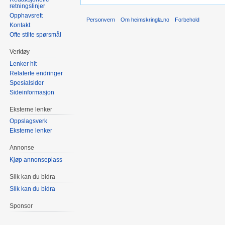
retningslinjer
Opphavsrett
Personvern
Om heimskringla.no
Forbehold
Kontakt
Ofte stilte spørsmål
Verktøy
Lenker hit
Relaterte endringer
Spesialsider
Sideinformasjon
Eksterne lenker
Oppslagsverk
Eksterne lenker
Annonse
Kjøp annonseplass
Slik kan du bidra
Slik kan du bidra
Sponsor