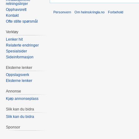
retningslinjer
Opphavsrett
Personvern
Om heimskringla.no
Forbehold
Kontakt
Ofte stilte spørsmål
Verktøy
Lenker hit
Relaterte endringer
Spesialsider
Sideinformasjon
Eksterne lenker
Oppslagsverk
Eksterne lenker
Annonse
Kjøp annonseplass
Slik kan du bidra
Slik kan du bidra
Sponsor