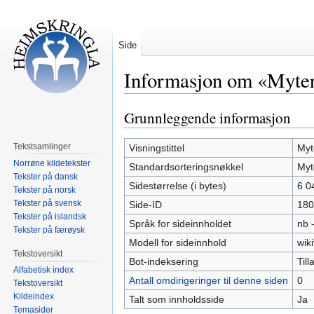
Side
Informasjon om «Myter
Grunnleggende informasjon
Hopp
Hopp
til
til
navigering
søk
Tekstsamlinger
Visningstittel
Myt
Norrøne kildetekster
Standardsorteringsnøkkel
Myt
Tekster på dansk
Sidestørrelse (i bytes)
6 0
Tekster på norsk
Tekster på svensk
Side-ID
180
Tekster på islandsk
Språk for sideinnholdet
nb 
Tekster på færøysk
Modell for sideinnhold
wiki
Tekstoversikt
Bot-indeksering
Tilla
Alfabetisk index
Antall omdirigeringer til denne siden
0
Tekstoversikt
Kildeindex
Talt som innholdsside
Ja
Temasider