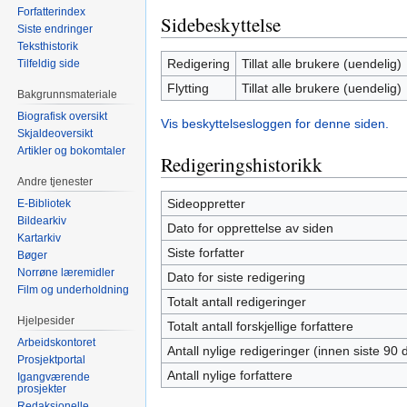
Forfatterindex
Sidebeskyttelse
Siste endringer
Teksthistorik
Redigering
Tillat alle brukere (uendelig)
Tilfeldig side
Flytting
Tillat alle brukere (uendelig)
Bakgrunnsmateriale
Biografisk oversikt
Vis beskyttelsesloggen for denne siden.
Skjaldeoversikt
Artikler og bokomtaler
Redigeringshistorikk
Andre tjenester
Sideoppretter
E-Bibliotek
Bildearkiv
Dato for opprettelse av siden
Kartarkiv
Siste forfatter
Bøger
Norrøne læremidler
Dato for siste redigering
Film og underholdning
Totalt antall redigeringer
Hjelpesider
Totalt antall forskjellige forfattere
Arbeidskontoret
Antall nylige redigeringer (innen siste 90 
Prosjektportal
Antall nylige forfattere
Igangværende
prosjekter
Redaksjonelle