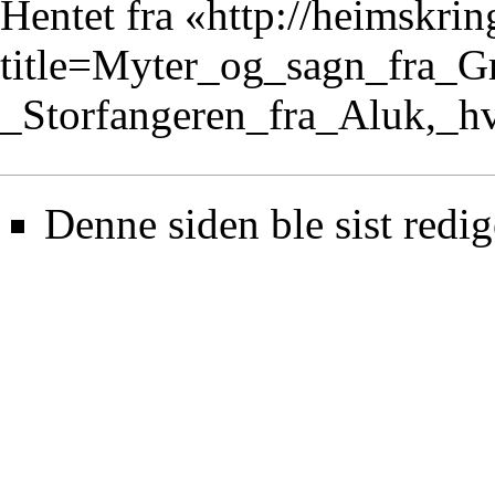
Hentet fra «
http://heimskrin
title=Myter_og_sagn_fra_
_Storfangeren_fra_Aluk,_h
Denne siden ble sist redig