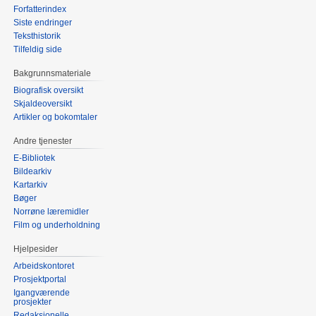
Forfatterindex
Siste endringer
Teksthistorik
Tilfeldig side
Bakgrunnsmateriale
Biografisk oversikt
Skjaldeoversikt
Artikler og bokomtaler
Andre tjenester
E-Bibliotek
Bildearkiv
Kartarkiv
Bøger
Norrøne læremidler
Film og underholdning
Hjelpesider
Arbeidskontoret
Prosjektportal
Igangværende
prosjekter
Redaksjonelle