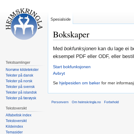
Spesialside
Bokskaper
Hopp
Hopp
Med
bokfunksjonen
kan du lage ei bo
til
til
eksempel PDF eller ODF, eller bestill
navigering
søk
Tekstsamlinger
Start bokfunksjonen
Norrøne kildetekster
Avbryt
Tekster på dansk
Tekster på norsk
Se
hjelpesiden om bøker
for mer informasj
Tekster på svensk
Tekster på islandsk
Tekster på færøysk
Personvern
Om heimskringla.no
Forbehold
Tekstoversikt
Alfabetisk index
Tekstoversikt
Kildeindex
Temasider