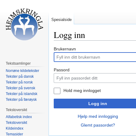
Spesialside
Logg inn
Hopp
Hopp
Brukernavn
til
til
navigering
søk
Tekstsamlinger
Passord
Norrøne kildetekster
Tekster på dansk
Tekster på norsk
Tekster på svensk
Hold meg innlogget
Tekster på islandsk
Tekster på færøysk
Logg inn
Tekstoversikt
Hjelp med innlogging
Alfabetisk index
Tekstoversikt
Glemt passordet?
Kildeindex
Temasider