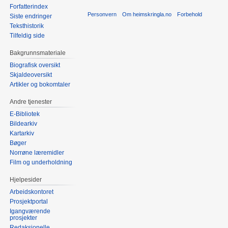
Forfatterindex
Personvern
Om heimskringla.no
Forbehold
Siste endringer
Teksthistorik
Tilfeldig side
Bakgrunnsmateriale
Biografisk oversikt
Skjaldeoversikt
Artikler og bokomtaler
Andre tjenester
E-Bibliotek
Bildearkiv
Kartarkiv
Bøger
Norrøne læremidler
Film og underholdning
Hjelpesider
Arbeidskontoret
Prosjektportal
Igangværende
prosjekter
Redaksjonelle