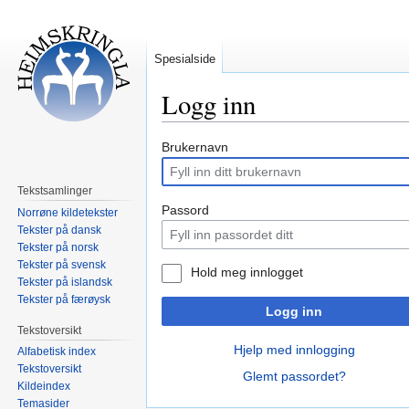
Spesialside
Logg inn
Hopp
Hopp
Brukernavn
til
til
navigering
søk
Tekstsamlinger
Passord
Norrøne kildetekster
Tekster på dansk
Tekster på norsk
Tekster på svensk
Hold meg innlogget
Tekster på islandsk
Tekster på færøysk
Logg inn
Tekstoversikt
Hjelp med innlogging
Alfabetisk index
Tekstoversikt
Glemt passordet?
Kildeindex
Temasider