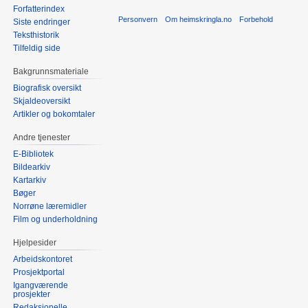
Forfatterindex
Personvern
Om heimskringla.no
Forbehold
Siste endringer
Teksthistorik
Tilfeldig side
Bakgrunnsmateriale
Biografisk oversikt
Skjaldeoversikt
Artikler og bokomtaler
Andre tjenester
E-Bibliotek
Bildearkiv
Kartarkiv
Bøger
Norrøne læremidler
Film og underholdning
Hjelpesider
Arbeidskontoret
Prosjektportal
Igangværende
prosjekter
Redaksjonelle