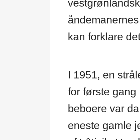
vestgrønlandsk
åndemanernes 
kan forklare det
I 1951, en strå
for første gan
beboere var da f
eneste gamle je