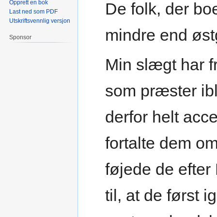
Opprett en bok
De folk, der bo
Last ned som PDF
Utskriftsvennlig versjon
mindre end øs
Sponsor
Min slægt har f
som præster ib
derfor helt acc
fortalte dem 
føjede de efter
til, at de førs