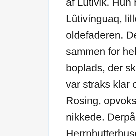
af Lûtivik. Hun
Lûtivínguaq, lil
oldefaderen. De
sammen for hel
boplads, der s
var straks klar
Rosing, opvoks
nikkede. Derpå 
Herrnhutterhus