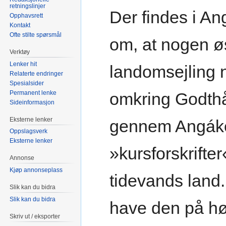
retningslinjer
Der findes i A
Opphavsrett
Kontakt
Ofte stilte spørsmål
om, at nogen ø
Verktøy
Lenker hit
landomsejling 
Relaterte endringer
Spesialsider
Permanent lenke
omkring Godthå
Sideinformasjon
Eksterne lenker
gennem Angáke
Oppslagsverk
Eksterne lenker
»kursforskrifter
Annonse
Kjøp annonseplass
tidevands land.
Slik kan du bidra
Slik kan du bidra
have den på høj
Skriv ut / eksporter