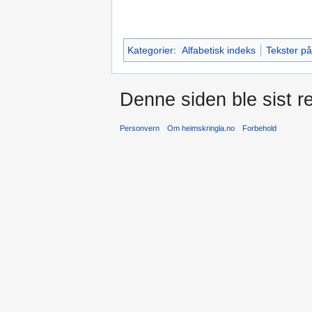
Kategorier
:
Alfabetisk indeks
Tekster p
Denne siden ble sist re
Personvern
Om heimskringla.no
Forbehold