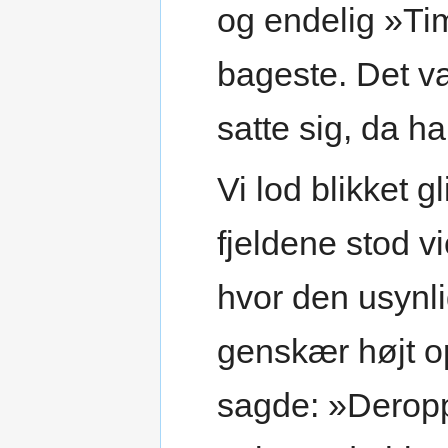
og endelig »Ti
bageste. Det v
satte sig, da ha
Vi lod blikket gl
fjeldene stod vi
hvor den usynli
genskær højt o
sagde: »Derop