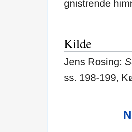
gnistrende hi
Kilde
Jens Rosing:
S
ss. 198-199, K
N