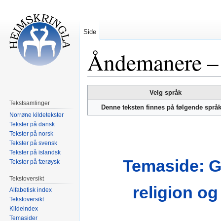
Side
Åndemanere – E
Hopp
Hopp
Velg språk
til
til
Tekstsamlinger
Denne teksten finnes på følgende språ
navigering
søk
Norrøne kildetekster
Tekster på dansk
Tekster på norsk
Tekster på svensk
Tekster på islandsk
Temaside: 
Tekster på færøysk
Tekstoversikt
religion og
Alfabetisk index
Tekstoversikt
Kildeindex
Temasider