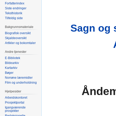
Forfatterindex
Siste endringer
Teksthistorik
Tilfeldig side
Sagn og 
Bakgrunnsmateriale
Biografisk oversikt
Skjaldeoversikt
Artikler og bokomtaler
Andre tjenester
E-Bibliotek
Bildearkiv
Kartarkiv
Bøger
Norrøne læremidler
Film og underholdning
Åndema
Hjelpesider
Arbeidskontoret
Prosjektportal
Igangværende
prosjekter
Redaksjonelle