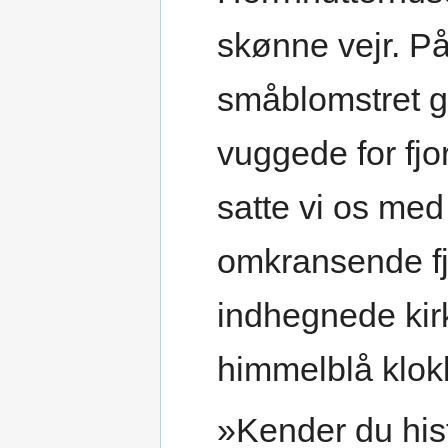
skønne vejr. På
småblomstret g
vuggede for fjo
satte vi os med 
omkransende fj
indhegnede kir
himmelblå klok
»Kender du hi