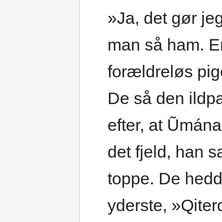
»Ja, det gør je
man så ham. En
forældreløs pig
De så den ildp
efter, at Ũmána
det fjeld, han s
toppe. De hedd
yderste, »Qiter