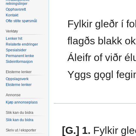
retningslinjer
Opphavsrett
Kontakt
Fylkir gleðr í fo
Ofte stilte spørsmål
Verktøy
flagðs blakk o
Lenker hit
Relaterte endringer
Spesialsider
Áleifr of viðr é
Permanent lenke
Sideinformasjon
Yggs gǫgl fegi
Eksterne lenker
Oppslagsverk
Eksterne lenker
Annonse
Kjøp annonseplass
Slik kan du bidra
Slik kan du bidra
[G.] 1.
Fylkir gle
Skriv ut / eksporter