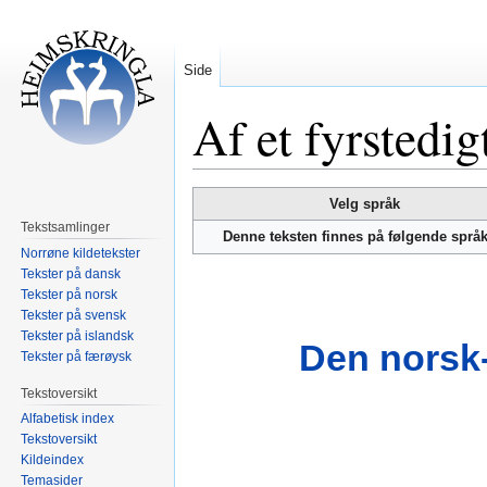
Side
Af et fyrstedig
Hopp
Hopp
Velg språk
til
til
Tekstsamlinger
Denne teksten finnes på følgende språ
navigering
søk
Norrøne kildetekster
Tekster på dansk
Tekster på norsk
Tekster på svensk
Tekster på islandsk
Den norsk-
Tekster på færøysk
Tekstoversikt
Alfabetisk index
Tekstoversikt
Kildeindex
Temasider