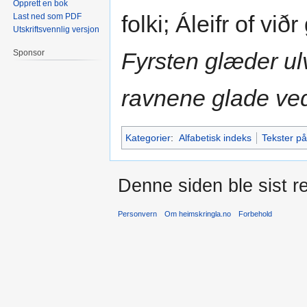
Opprett en bok
folki; Áleifr of vi
Last ned som PDF
Utskriftsvennlig versjon
Fyrsten glæder ul
Sponsor
ravnene glade ve
Kategorier
:
Alfabetisk indeks
Tekster på
Denne siden ble sist re
Personvern
Om heimskringla.no
Forbehold