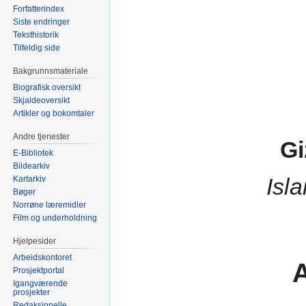
Forfatterindex
Siste endringer
Teksthistorik
Tilfeldig side
Bakgrunnsmateriale
Biografisk oversikt
Skjaldeoversikt
Artikler og bokomtaler
Andre tjenester
Gi
E-Bibliotek
Bildearkiv
Isla
Kartarkiv
Bøger
Norrøne læremidler
Film og underholdning
Hjelpesider
Arbeidskontoret
A
Prosjektportal
Igangværende
prosjekter
Redaksjonelle