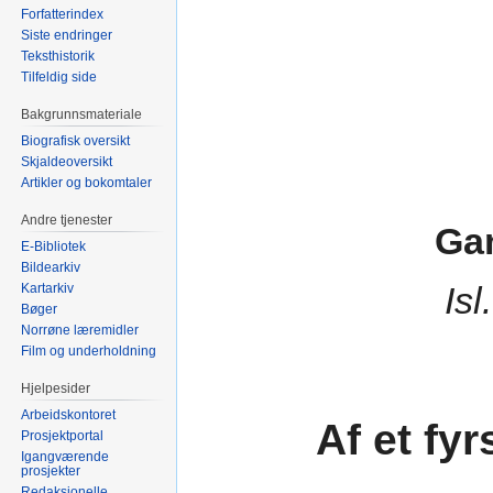
Forfatterindex
Siste endringer
Teksthistorik
Tilfeldig side
Bakgrunnsmateriale
Biografisk oversikt
Skjaldeoversikt
Artikler og bokomtaler
Andre tjenester
Ga
E-Bibliotek
Bildearkiv
Isl
Kartarkiv
Bøger
Norrøne læremidler
Film og underholdning
Hjelpesider
Arbeidskontoret
Af et fyr
Prosjektportal
Igangværende
prosjekter
Redaksjonelle