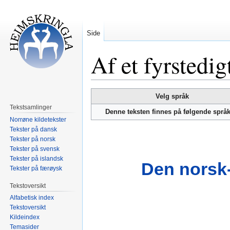
Side
Af et fyrstedig
Hopp
Hopp
Velg språk
til
til
Tekstsamlinger
Denne teksten finnes på følgende språ
navigering
søk
Norrøne kildetekster
Tekster på dansk
Tekster på norsk
Tekster på svensk
Tekster på islandsk
Den norsk-
Tekster på færøysk
Tekstoversikt
Alfabetisk index
Tekstoversikt
Kildeindex
Temasider