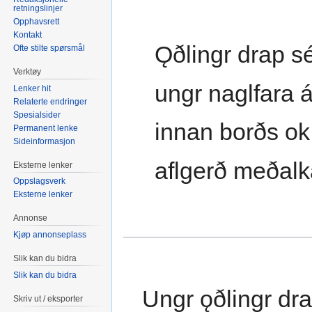
retningslinjer
Opphavsrett
Kontakt
Ǫðlingr drap 
Ofte stilte spørsmål
Verktøy
ungr naglfara 
Lenker hit
Relaterte endringer
Spesialsider
innan borðs ok
Permanent lenke
Sideinformasjon
aflgerð meðalk
Eksterne lenker
Oppslagsverk
Eksterne lenker
Annonse
Kjøp annonseplass
Slik kan du bidra
Slik kan du bidra
Ungr ǫðlingr dra
Skriv ut / eksporter