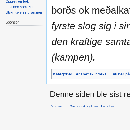
Opprett en bok
borðs ok meðalkaf
Last ned som PDF
Utskriftsvennlig versjon
fyrste slog sig i
Sponsor
den kraftige samt
(kampen).
Kategorier
:
Alfabetisk indeks
Tekster på
Denne siden ble sist re
Personvern
Om heimskringla.no
Forbehold