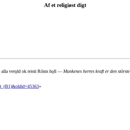
Af et religiøst digt
óp alla verǫld ok reisti Róms hǫll —
Munkenes herres kraft er den störste
digt_(B1)&oldid=45363
»