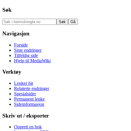
Søk
Navigasjon
Forside
Siste endringer
Tilfeldig side
Hjelp til MediaWiki
Verktøy
Lenker hit
Relaterte endringer
Spesialsider
Permanent lenke
Sideinformasjon
Skriv ut / eksporter
Opprett en bok