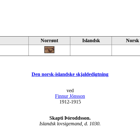
Norrønt
Islandsk
Norsk
Den norsk-islandske skjaldedigtning
ved
Finnur Jónsson
1912-1915
Skapti Þóroddsson.
Islandsk lovsigemand, d. 1030.