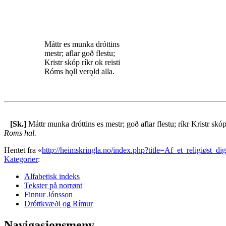
Máttr es munka dróttins
mestr; aflar goð flestu;
Kristr skóp ríkr ok reisti
Róms hǫll verǫld alla.
[Sk.]
Máttr munka dróttins es mestr; goð aflar flestu; ríkr Kristr sk
Roms hal.
Hentet fra «
http://heimskringla.no/index.php?title=Af_et_religiøst_
Kategorier
:
Alfabetisk indeks
Tekster på norrønt
Finnur Jónsson
Dróttkvæði og Rímur
Navigasjonsmeny