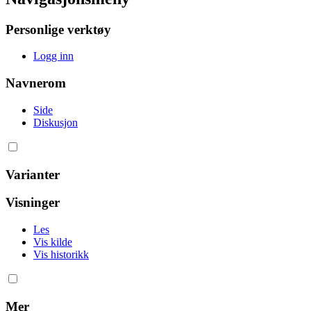
Personlige verktøy
Logg inn
Navnerom
Side
Diskusjon
Varianter
Visninger
Les
Vis kilde
Vis historikk
Mer