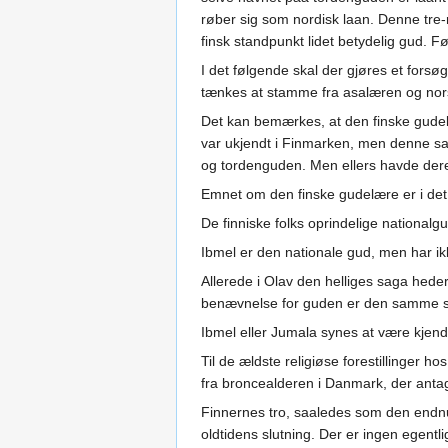
røber sig som nordisk laan. Denne tre-
finsk standpunkt lidet betydelig gud. F
I det følgende skal der gjøres et fors
tænkes at stamme fra asalæren og norsk
Det kan bemærkes, at den finske gudelæ
var ukjendt i Finmarken, men denne sa
og tordenguden. Men ellers havde deres r
Emnet om den finske gudelære er i det 
De finniske folks oprindelige nationalg
Ibmel er den nationale gud, men har ik
Allerede i Olav den helliges saga hed
benævnelse for guden er den samme s
Ibmel eller Jumala synes at være kjendt
Til de ældste religiøse forestillinger 
fra broncealderen i Danmark, der antag
Finnernes tro, saaledes som den endnu
oldtidens slutning. Der er ingen egentl