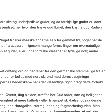
ordiske og underjordiske guder, og da forskjellige guder er laant
grændset, her hvor den finske gud Ibmel, den kristne gud Radien
oget tilhører maaske finnerne selv fra gammel tid, noget har de
et fra asalæren, ligesom mange forestillinger om overnaturlige
aan af guder, eller underjordiske væsener er tydelige nok; andre
vilket omfang ord og begreber fra den germanske stamme lige fra en
 navne, der er fælles med nordisk, end med deres slægtninge
ernes hedenskab» har i det væsentlige rigtig bragt dette forhold
 Øverst, dog sjelden, træffes her Gud fader, søn og helligaand,
enighed af mere katholsk eller tillæmpet skikkelse; ogsaa denne
tordenguden Horagalles, stormgubben og frugtbarhedsguden. Men
l Frøys, bærer navnet Varalde-olmai, himmel-manden, et ord, der