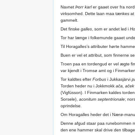
Navnet
Þorr karl
er gaaet over fra nor
virksomhed. Dette laan maa tænkes at 
gammelt.
Det finske
galles
, som er andet led i
Ho
Tor har længe i folkemunde gaaet unde
Til Horagalles’s attributer hørte hamme
Buen er vel et attribut, som finnerne sel
Troen paa en tordengud er vel ægte fin
var kjendt i Tromsø amt og i Finmarken
Tor kaldtes efter
Forbus
i Jukkasjärvi
p
Torden heder nu i Jokkmokk
ača, aček
(Vigfússon). I Finmarken kaldes torde
Sorsele),
aconitum septentrionale
; nor
oprindelse.
Om Horagalles heder det i Nærø-manusk
Denne afgud staar paa runebommen med
den ene hammer skal drive den tilbage 