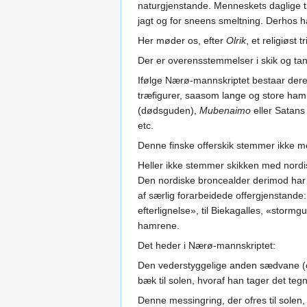
naturgjenstande. Menneskets daglige t
jagt og for sneens smeltning. Derhos h
Her møder os, efter
Olrik
, et religiøst
Der er overensstemmelser i skik og tank
Ifølge Nærø-mannskriptet bestaar deres 
træfigurer, saasom lange og store ham
(dødsguden),
Mubenaimo
eller Satans 
etc.
Denne finske offerskik stemmer ikke m
Heller ikke stemmer skikken med nordis
Den nordiske broncealder derimod har 
af særlig forarbeidede offergjenstande: 
efterlignelse», til Biekagalles, «stor
hamrene.
Det heder i Nærø-mannskriptet:
Den vederstyggelige anden sædvane (om
bæk til solen, hvoraf han tager det tegn
Denne messingring, der ofres til solen