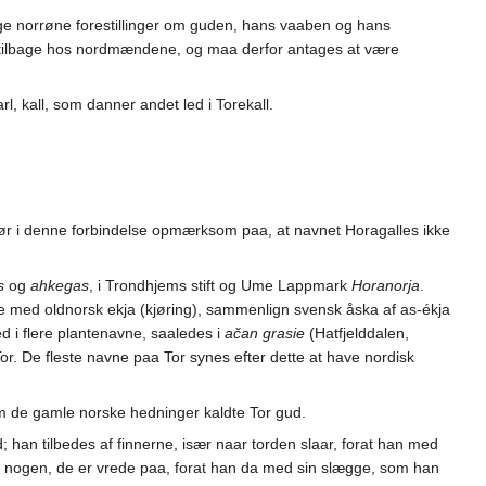
e norrøne forestillinger om guden, hans vaaben og hans
gt tilbage hos nordmændene, og maa derfor antages at være
, kall, som danner andet led i Torekall.
ør i denne forbindelse opmærksom paa, at navnet Horagalles ikke
s
og
ahkegas
, i Trondhjems stift og Ume Lappmark
Horanorja
.
lse med oldnorsk ekja (kjøring), sammenlign svensk åska af as-ékja
d i flere plantenavne, saaledes i
ačan grasie
(Hatfjelddalen,
or. De fleste navne paa Tor synes efter dette at have nordisk
m de gamle norske hedninger kaldte Tor gud.
 tilbedes af finnerne, især naar torden slaar, forat han med
er nogen, de er vrede paa, forat han da med sin slægge, som han