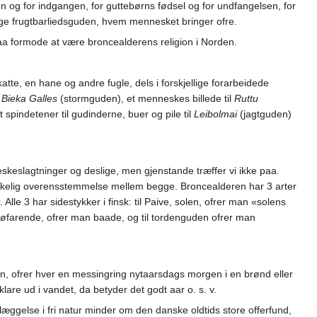
og for indgangen, for guttebørns fødsel og for undfangelsen, for
ige frugtbarliedsguden, hvem mennesket bringer ofre.
r maa formode at være broncealderens religion i Norden.
tte, en hane og andre fugle, dels i forskjellige forarbeidede
l
Bieka Galles
(stormguden), et menneskes billede til
Ruttu
 spindetener til gudinderne, buer og pile til
Leibolmai
(jagtguden)
skeslagtninger og deslige, men gjenstande træffer vi ikke paa.
ærkelig overensstemmelse mellem begge. Broncealderen har 3 arter
lle 3 har sidestykker i finsk: til Paive, solen, ofrer man «solens
sjøfarende, ofrer man baade, og til tordenguden ofrer man
n, ofrer hver en messingring nytaarsdags morgen i en brønd eller
klare ud i vandet, da betyder det godt aar o. s. v.
æggelse i fri natur minder om den danske oldtids store offerfund,