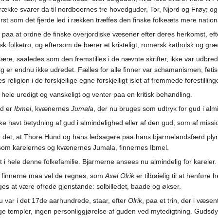
række svarer da til nordboernes tre hovedguder, Tor, Njord og Frøy; o
ørst som det fjerde led i rækken træffes den finske folkeæts mere nation
øg paa at ordne de finske overjordiske væsener efter deres herkomst, ef
 folketro, og eftersom de bærer et kristeligt, romersk katholsk og gr
re, saaledes som den fremstilles i de nævnte skrifter, ikke var udbred
g er endnu ikke udredet. Fælles for alle finner var schamanismen, fet
eligion i de forskjellige egne forskjelligt islet af fremmede forestillinge
hele uredigt og vanskeligt og venter paa en kritisk behandling.
ud er
Ibmel
, kvænernes
Jumala
, der nu bruges som udtryk for gud i alm
ke havt betydning af gud i almindelighed eller af den gud, som af mis
er det, at Thore Hund og hans ledsagere paa hans bjarmelandsfærd plyn
om karelernes og kvænernes Jumala, finnernes Ibmel.
 i hele denne folkefamilie. Bjarmerne ansees nu almindelig for kareler.
hos finnerne maa vel de regnes, som
Axel Olrik
er tilbøielig til at henføre h
es at være ofrede gjenstande: solbilledet, baade og økser.
 var i det 17de aarhundrede, staar, efter
Olrik
, paa et trin, der i væse
ige templer, ingen personliggjørelse af guden ved mytedigtning. Gudsdyrk