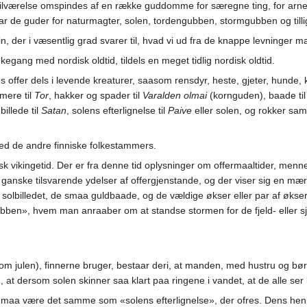
ilværelse omspindes af en række guddomme for særegne ting, for arnen 
ar de guder for naturmagter, solen, tordengubben, stormgubben og till
 trin, der i væsentlig grad svarer til, hvad vi ud fra de knappe levninge
egang med nordisk oldtid, tildels en meget tidlig nordisk oldtid.
offer dels i levende kreaturer, saasom rensdyr, heste, gjeter, hunde, ka
mere til
Tor
, hakker og spader til
Varalden olmai
(kornguden), baade ti
billede til
Satan
, solens efterlignelse til
Paive
eller solen, og rokker samt
ed de andre finniske folkestammers.
k vikingetid. Der er fra denne tid oplysninger om offermaaltider, menne
ganske tilsvarende ydelser af offergjenstande, og der viser sig en m
solbilledet, de smaa guldbaade, og de vældige økser eller par af økser. A
mgubben», hvem man anraaber om at standse stormen for de fjeld- eller 
 julen), finnerne bruger, bestaar deri, at manden, med hustru og bør
, at dersom solen skinner saa klart paa ringene i vandet, at de alle ser 
, maa være det samme som «solens efterlignelse», der ofres. Dens henl