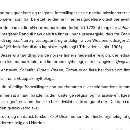
 finnernes gudelære og religiøse forestillinger er de norske missionærers
onærer, som har berettet, er denne finnernes gudelære oftest benævnt
 er det saakaldte «Nærø-manuskript», forfattet i 1723 af magister
Johan
 magister Randulf havt dels fra finner i hans præstegjeld, dels fra
Thom
holdt sig paa Nærø præstegaard, og endelig fra von Westens ledsager
J
tad
(Kildeskrifter til den lappiske mythologi i Trh. vidensk. skr. 1903).
. Jessens
afhandling om de norske finners hedenske religion, der leds
 en række manuskripter om finnernes mythologi, som er angivet i
Qvigsta
r er nævnt,
Scheffer, Graan, Rheen, Tornæus
og flere har fortalt om fi
iis
i hans «Lappisk mythologi».
a de billedlige fremstillinger paa runebommen eller troldmandens trom
ensat af laan baade fra den kristelige religion og fra asalæren, lige
restillinger’, selv om den ikke har udviklet sig til en gudelære. Der kan 
 den græsk-katholske.
atroen, og en dansk forsker,
Axel Olrik
, mener i den finske mythologi at g
derens religion i Norden.