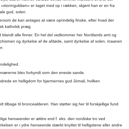
g «stormgubben» er taget med op i rækken, skjønt han er en fra
ale gud, solen.
tersom de kan antages at være oprindelig finske, efter hvad der
æsk katholsk præg.
t blandt alle finner. En hel del vedkommer her Nordlands amt og
ischismen og dyrkelse af de afdøde, samt dyrkelse af solen, maanen
r.
indelighed.
sionærerne blev forkyndt som den eneste sande.
drede en helligdom for bjarmernes gud Jómali, hvilken
elt tilbage til broncealderen. Han støtter sig her til forskjellige fund
ntlige henseender er ældre end f. eks. den nordiske tro ved
elsen er i ydre henseende stærkt knyttet til helligstene eller andre