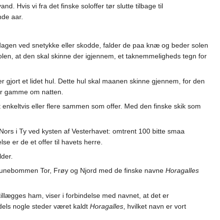
 Hvis vi fra det finske soloffer tør slutte tilbage til
nde aar.
 dagen ved snetykke eller skodde, falder de paa knæ og beder solen
solen, at den skal skinne der igjennem, et taknemmeligheds tegn for
r gjort et lidet hul. Dette hul skal maanen skinne gjennem, for den
ller gamme om natten.
 enkeltvis eller flere sammen som offer. Med den finske skik som
 Nors i Ty ved kysten af Vesterhavet: omtrent 100 bitte smaa
e er de et offer til havets herre.
der.
a runebommen Tor, Frøy og Njord med de finske navne
Horagalles
 tillægges ham, viser i forbindelse med navnet, at det er
dels nogle steder været kaldt
Horagalles
, hvilket navn er vort