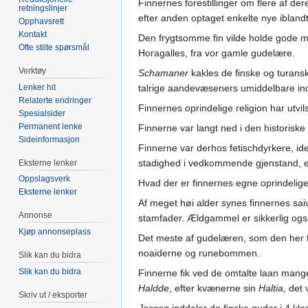
Finnernes forestillinger om flere af d
retningslinjer
efter anden optaget enkelte nye ibland
Opphavsrett
Kontakt
Den frygtsomme fin vilde holde gode m
Ofte stilte spørsmål
Horagalles, fra vor gamle gudelære.
Verktøy
Schamaner
kakles de finske og turansk
Lenker hit
talrige aandevæseners umiddelbare ind
Relaterte endringer
Finnernes oprindelige religion har ut
Spesialsider
Permanent lenke
Finnerne var langt ned i den historis
Sideinformasjon
Finnerne var derhos fetischdyrkere, i
stadighed i vedkommende gjenstand, ell
Eksterne lenker
Oppslagsverk
Hvad der er finnernes egne oprindelige 
Eksterne lenker
Af meget høi alder synes finnernes s
Annonse
stamfader. Ældgammel er sikkerlig ogs
Kjøp annonseplass
Det meste af gudelæren, som den her f
noaiderne og runebommen.
Slik kan du bidra
Slik kan du bidra
Finnerne fik ved de omtalte laan mange 
Haldde
, efter kvænerne sin
Haltia
, det
Skriv ut / eksporter