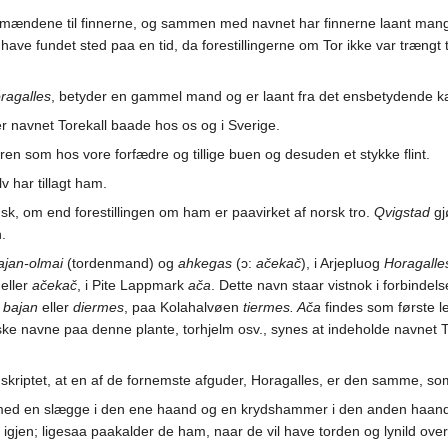
dmændene til finnerne, og sammen med navnet har finnerne laant mang
have fundet sted paa en tid, da forestillingerne om Tor ikke var træn
ragalles
, betyder en gammel mand og er laant fra det ensbetydende karl
r navnet Torekall baade hos os og i Sverige.
ren som hos vore forfædre og tillige buen og desuden et stykke flint.
v har tillagt ham.
sk, om end forestillingen om ham er paavirket af norsk tro.
Qvigstad
gj
.
ajan-olmai
(tordenmand) og
ahkegas
(ɔ:
ačekač
), i Arjepluog
Horagalle
eller
ačekač
, i Pite Lappmark
ača
. Dette navn staar vistnok i forbinde
n
bajan
eller
diermes
, paa Kolahalvøen
tiermes. Ača
findes som første le
ske navne paa denne plante, torhjelm osv., synes at indeholde navnet T
riptet, at en af de fornemste afguder, Horagalles, er den samme, so
 en slægge i den ene haand og en krydshammer i den anden haand; han
igjen; ligesaa paakalder de ham, naar de vil have torden og lynild ov