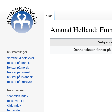
Side
Amund Helland: Finn
Hopp
Hopp
Velg spr
til
til
Denne teksten finnes på
navigering
søk
Tekstsamlinger
Norrøne kildetekster
Tekster på dansk
Tekster på norsk
Tekster på svensk
Tekster på islandsk
Tekster på færøysk
Tekstoversikt
Alfabetisk index
Tekstoversikt
Kildeindex
Temasider