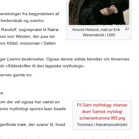
 beretninger fra begyndelsen af
 hedenskab og overtro.
 Randulf
, sognepræst til Nærø
Amund Helland, malt av Erik
Werenskiold i 1885
as von Westen
, der paa sin
ens Kildal
, missionær i Salten
ager
Leems
beskrivelse. Ogsaa denne sidste beretter om finnernes
ds
«Kildeskrifter til den lappiske mythologi».
nnernes gamle tro.
me.
som der vel ogsaa har været en
Fil:Sámi mythology shaman
i deres mythologi spores laan baade
drum Samisk mytologi
schamantrumma 083.png
jenfinde træk, der svarer til, hvad
Trommen i Nærømanuskriptet