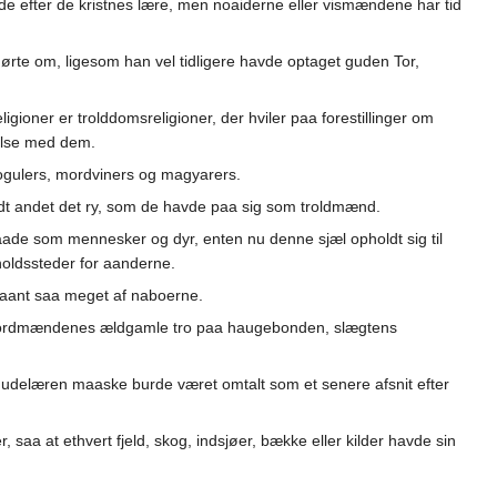
ede efter de kristnes lære, men noaiderne eller vismændene har tid
ørte om, ligesom han vel tidligere havde optaget guden Tor,
igioner er trolddomsreligioner, der hviler paa forestillinger om
delse med dem.
vogulers, mordviners og magyarers.
ndt andet det ry, som de havde paa sig som troldmænd.
ade som mennesker og dyr, enten nu denne sjæl opholdt sig til
holdssteder for aanderne.
r laant saa meget af naboerne.
om nordmændenes ældgamle tro paa haugebonden, slægtens
gudelæren maaske burde været omtalt som et senere afsnit efter
saa at ethvert fjeld, skog, indsjøer, bække eller kilder havde sin