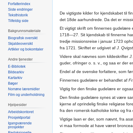
Forfatterindex
Siste endringer
De vigtigste kilder for kjendskabet til
Teksthistorik
det 18de aarhundrede. Da det er missi
Tilfeldig side
Et vigtigt skrift om finnernes gudelære
Bakgrunnsmateriale
1718—27. Sit kjendskab til finnerne har
Biografisk oversikt
tredje missionsreise i januar 1723 op
Skjaldeoversikt
fra 1721. Skriftet er udgivet af
J. Qvigs
Artikler og bokomtaler
Videre skal nævnes som kildeskrifter
J
Andre tjenester
guder, ofringer o. s. v., og saa er der
E-Bibliotek
Endel af de svenske forfattere, som fø
Bildearkiv
Kartarkiv
Finnernes gudelære er behandlet af
Fr
Bøger
Vigtig for den finske gudelære er ogsa
Norrøne læremidler
Film og underholdning
Den finske gudelære synes at være samm
kjerne af oprindelig finske religiøse fo
Hjelpesider
fra den romersk-katholske kirke og fra
Arbeidskontoret
Prosjektportal
Vigtige laan er der, som nævnt, fra as
Igangværende
vi maa formode at have været bronceal
prosjekter
Redaksjonelle