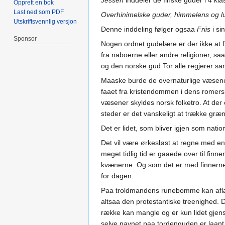
Jessen
inddeler de finske guder i 4 kla
Opprett en bok
Last ned som PDF
Overhinimelske guder, himmelens og lu
Utskriftsvennlig versjon
Denne inddeling følger ogsaa
Friis
i si
Sponsor
Nogen ordnet gudelære er der ikke at fi
fra naboerne eller andre religioner, s
og den norske gud Tor alle regjerer sam
Maaske burde de overnaturlige væsener,
faaet fra kristendommen i dens romersk
væsener skyldes norsk folketro. At der 
steder er det vanskeligt at trække græ
Det er lidet, som bliver igjen som natio
Det vil være ørkesløst at regne med e
meget tidlig tid er gaaede over til finn
kvænerne. Og som det er med finnerne
for dagen.
Paa troldmandens runebomme kan aflæse
altsaa den protestantiske treenighed.
række kan mangle og er kun lidet gjen
selve navnet paa tordenguden er laant f