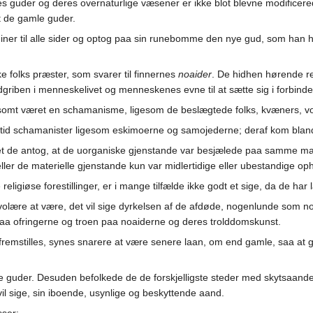
eres guder og deres overnaturlige væsener er ikke blot blevne modificer
t de gamle guder.
iner til alle sider og optog paa sin runebomme den nye gud, som han h
e folks præster, som svarer til finnernes
noaider
. De hidhen hørende rel
griben i menneskelivet og menneskenes evne til at sætte sig i forbin
vilsomt været en schamanisme, ligesom de beslægtede folks, kvæners, 
ke tid schamanister ligesom eskimoerne og samojederne; deraf kom bla
det de antog, at de uorganiske gjenstande var besjælede paa samme ma
er de materielle gjenstande kun var midlertidige eller ubestandige op
religiøse forestillinger, er i mange tilfælde ikke godt et sige, da de ha
aivolære at være, det vil sige dyrkelsen af de afdøde, nogenlunde s
aa ofringerne og troen paa noaiderne og deres trolddomskunst.
remstilles, synes snarere at være senere laan, om end gamle, saa at 
guder. Desuden befolkede de de forskjelligste steder med skytsaander, 
 vil sige, sin iboende, usynlige og beskyttende aand.