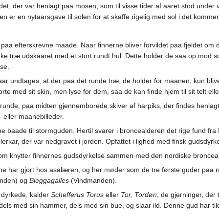
t, der var henlagt paa mosen, som til visse tider af aaret stod under vand.
nen er en nytaarsgave til solen for at skaffe rigelig med sol i det komme
paa efterskrevne maade. Naar finnerne bliver forvildet paa fjeldet om
ykke træ udskaaret med et stort rundt hul. Dette holder de saa op mod 
 se.
aar undtages, at der paa det runde træ, de holder for maanen, kun blive
orte med sit skin, men lyse for dem, saa de kan finde hjem til sit telt e
 runde, paa midten gjennemborede skiver af harpiks, der findes henlagt
 eller maanebilleder.
e baade til stormguden. Hertil svarer i broncealderen det rige fund fra
rkar, der var nedgravet i jorden. Opfattet i lighed med finsk gudsdyrkels
som knytter finnernes gudsdyrkelse sammen med den nordiske bronceal
rne har gjort hos asalæren, og her møder som de tre første guder pa
nden) og
Bieggagalles
(Vindmanden).
 dyrkede, kalder
Schefferus Torus
eller
Tor, Tordøn
; de gjerninger, der
 dels med sin hammer, dels med sin bue, og slaar ild. Denne gud har til