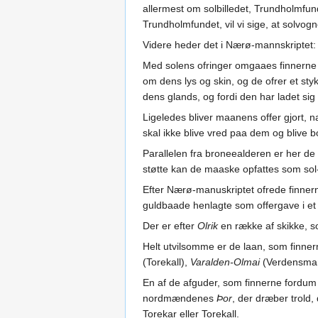
allermest om solbilledet, Trundholmfunde
Trundholmfundet, vil vi sige, at solvog
Videre heder det i Nærø-mannskriptet:
Med solens ofringer omgaaes finnerne 
om dens lys og skin, og de ofrer et st
dens glands, og fordi den har ladet sig
Ligeledes bliver maanens offer gjort, n
skal ikke blive vred paa dem og blive b
Parallelen fra broneealderen er her de
støtte kan de maaske opfattes som sol-
Efter Nærø-manuskriptet ofrede finnern
guldbaade henlagte som offergave i et le
Der er efter
Olrik
en række af skikke, 
Helt utvilsomme er de laan, som finne
(Torekall),
Varalden-Olmai
(Verdensma
En af de afguder, som finnerne fordum
nordmændenes
Þor
, der dræber trold,
Torekar eller Torekall.