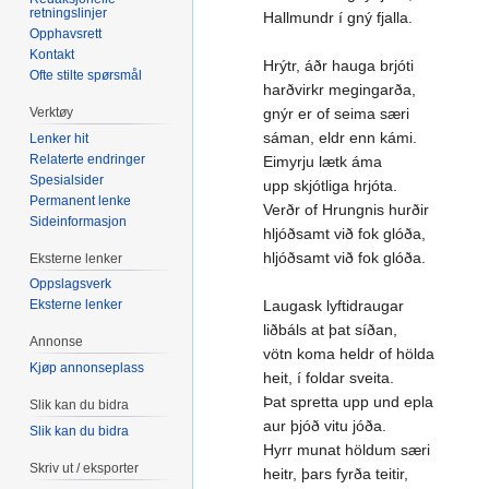
retningslinjer
Hallmundr í gný fjalla.
Opphavsrett
Kontakt
Hrýtr, áðr hauga brjóti
Ofte stilte spørsmål
harðvirkr megingarða,
Verktøy
gnýr er of seima særi
sáman, eldr enn kámi.
Lenker hit
Relaterte endringer
Eimyrju lætk áma
Spesialsider
upp skjótliga hrjóta.
Permanent lenke
Verðr of Hrungnis hurðir
Sideinformasjon
hljóðsamt við fok glóða,
hljóðsamt við fok glóða.
Eksterne lenker
Oppslagsverk
Eksterne lenker
Laugask lyftidraugar
liðbáls at þat síðan,
Annonse
vötn koma heldr of hölda
Kjøp annonseplass
heit, í foldar sveita.
Þat spretta upp und epla
Slik kan du bidra
aur þjóð vitu jóða.
Slik kan du bidra
Hyrr munat höldum særi
Skriv ut / eksporter
heitr, þars fyrða teitir,