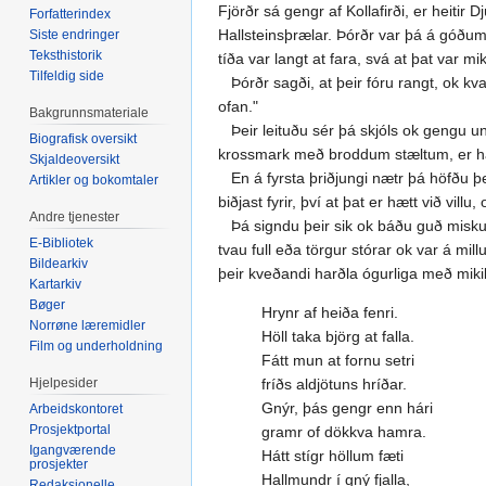
Fjörðr sá gengr af Kollafirði, er heitir 
Forfatterindex
Hallsteinsþrælar. Þórðr var þá á góðum al
Siste endringer
Teksthistorik
tíða var langt at fara, svá at þat var mik
Tilfeldig side
Þórðr sagði, at þeir fóru rangt, ok kva
ofan."
Bakgrunnsmateriale
Þeir leituðu sér þá skjóls ok gengu undi
Biografisk oversikt
krossmark með broddum stæltum, er hann 
Skjaldeoversikt
En á fyrsta þriðjungi nætr þá höfðu þeir
Artikler og bokomtaler
biðjast fyrir, því at þat er hætt við vi
Andre tjenester
Þá signdu þeir sik ok báðu guð miskunnar 
E-Bibliotek
tvau full eða törgur stórar ok var á mil
Bildearkiv
þeir kveðandi harðla ógurliga með mikilli
Kartarkiv
Bøger
Hrynr af heiða fenri.
Norrøne læremidler
Höll taka björg at falla.
Film og underholdning
Fátt mun at fornu setri
Hjelpesider
fríðs aldjötuns hríðar.
Gnýr, þás gengr enn hári
Arbeidskontoret
Prosjektportal
gramr of dökkva hamra.
Igangværende
Hátt stígr höllum fæti
prosjekter
Hallmundr í gný fjalla,
Redaksjonelle