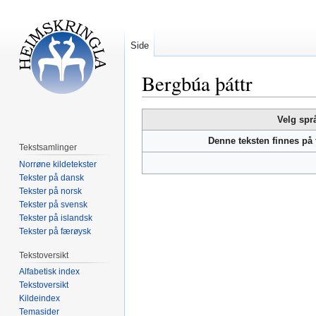
Side
Bergbúa þáttr
Hopp
Hopp
Velg spr
til
til
Denne teksten finnes på
navigering
søk
Tekstsamlinger
Norrøne kildetekster
Tekster på dansk
Tekster på norsk
Tekster på svensk
Tekster på islandsk
Tekster på færøysk
Tekstoversikt
Alfabetisk index
Tekstoversikt
Kildeindex
Temasider