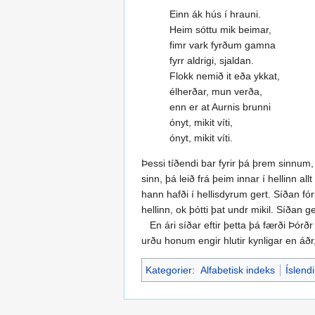
Einn ák hús í hrauni.
Heim sóttu mik beimar,
fimr vark fyrðum gamna
fyrr aldrigi, sjaldan.
Flokk nemið it eða ykkat,
élherðar, mun verða,
enn er at Aurnis brunni
ónyt, mikit víti,
ónyt, mikit víti.
Þessi tíðendi bar fyrir þá þrem sinnum, o
sinn, þá leið frá þeim innar í hellinn a
hann hafði í hellisdyrum gert. Síðan fór
hellinn, ok þótti þat undr mikil. Síðan 
En ári síðar eftir þetta þá færði Þórðr
urðu honum engir hlutir kynligar en áðr, 
Kategorier
:
Alfabetisk indeks
Íslend