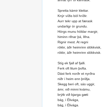
annat fyrr of kannask.
Spretta kámir klettar.
Knýr víðis böl hríðir.
Aurr tekr upp at færask
undarligr ór grundu.
Hörgs munu höldar margir,
himinn rifnar þá, lifna.
Rignir mest. At regni
rökkr, áðr heimrinn slökkvisk,
rökkr, áðr heimrinn slökkvisk.
Stíg ek fjall af fjalli.
Ferk oft litum þofta.
Dást ferk norðr et nyrðra
niðr í heim enn þriðja.
Skegg beri oft, sás uggir,
ámr, við minni kvámu,
brýtk við bjarga gæti
bág, í Élivága,
bág, í Élivága.