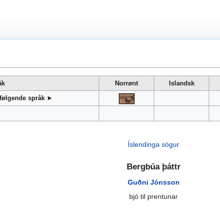
åk
Norrønt
Islandsk
 følgende språk ►
Íslendinga sögur
Bergbúa þáttr
Guðni Jónsson
bjó til prentunar