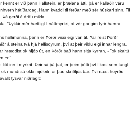
er kennt er við þann Hallstein, er þrælana átti, þá er kallaðir váru
r einhvern hátíðardag. Hann kvaddi til ferðar með sér húskarl sinn. Til
n. Þá gerði á drífu mikla.
a. "Þykkir mér hættligt í náttmyrkri, at vér gangim fyrir hamra
s hellimunna, þann er Þórðr vissi eigi ván til. Þar reist Þórðr
á steina tvá hjá hellisdyrum, því at þeir vildu eigi innar lengra.
r hræddist ok hljóp út, en Þórðr bað hann sitja kyrran, - "ok skaltú
n er."
tit inn í myrkrit. Þeir sá þá þat, er þeim þótti því líkast sem tungl
 ok mundi sá ekki mjóleitr, er þau skriðljós bar. Því næst heyrðu
vallt tysvar niðrlagit: