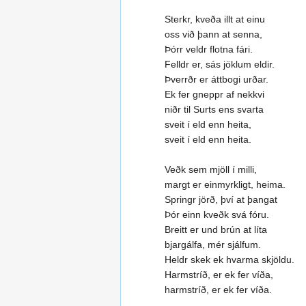
Sterkr, kveða illt at einu
oss við þann at senna,
Þórr veldr flotna fári.
Felldr er, sás jöklum eldir.
Þverrðr er áttbogi urðar.
Ek fer gneppr af nekkvi
niðr til Surts ens svarta
sveit í eld enn heita,
sveit í eld enn heita.
Veðk sem mjöll í milli,
margt er einmyrkligt, heima.
Springr jörð, því at þangat
Þór einn kveðk svá fóru.
Breitt er und brún at líta
bjargálfa, mér sjálfum.
Heldr skek ek hvarma skjöldu.
Harmstríð, er ek fer víða,
harmstríð, er ek fer víða.