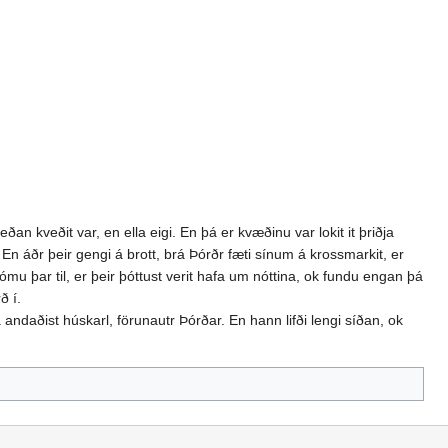
ðan kveðit var, en ella eigi. En þá er kvæðinu var lokit it þriðja
. En áðr þeir gengi á brott, brá Þórðr fæti sínum á krossmarkit, er
kómu þar til, er þeir þóttust verit hafa um nóttina, ok fundu engan þá
ð í.
andaðist húskarl, förunautr Þórðar. En hann lifði lengi síðan, ok