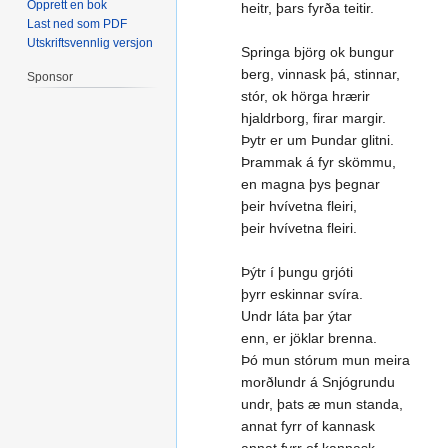
Opprett en bok
heitr, þars fyrða teitir.
Last ned som PDF
Utskriftsvennlig versjon
Springa björg ok bungur
berg, vinnask þá, stinnar,
Sponsor
stór, ok hörga hrærir
hjaldrborg, firar margir.
Þytr er um Þundar glitni.
Þrammak á fyr skömmu,
en magna þys þegnar
þeir hvívetna fleiri,
þeir hvívetna fleiri.
Þýtr í þungu grjóti
þyrr eskinnar svíra.
Undr láta þar ýtar
enn, er jöklar brenna.
Þó mun stórum mun meira
morðlundr á Snjógrundu
undr, þats æ mun standa,
annat fyrr of kannask