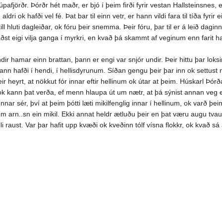
Djúpafjörðr. Þórðr hét maðr, er bjó í þeim firði fyrir vestan Hallsteinsnes, 
dri ok hafði vel fé. Þat bar til einn vetr, er hann vildi fara til tíða fyri
ill hluti dagleiðar, ok fóru þeir snemma. Þeir fóru, þar til er á leið dagin
ðst eigi vilja ganga í myrkri, en kvað þá skammt af veginum enn farit haf
r hamar einn brattan, þann er engi var snjór undir. Þeir hittu þar loksin
hafði í hendi, í hellisdyrunum. Síðan gengu þeir þar inn ok settust niðr 
 heyrt, at nökkut fór innar eftir hellinum ok útar at þeim. Húskarl Þórða
llu, ok kann þat verða, ef menn hlaupa út um nætr, at þá sýnist annan veg e
sér, því at þeim þótti læti mikilfenglig innar í hellinum, ok varð þeim li
lum arn..sn ein mikil. Ekki annat heldr ætluðu þeir en þat væru augu tvau
 raust. Var þar hafit upp kvæði ok kveðinn tólf vísna flokkr, ok kvað sá á