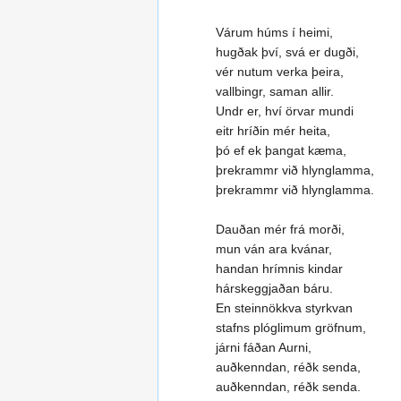
Várum húms í heimi,
hugðak því, svá er dugði,
vér nutum verka þeira,
vallbingr, saman allir.
Undr er, hví örvar mundi
eitr hríðin mér heita,
þó ef ek þangat kæma,
þrekrammr við hlynglamma,
þrekrammr við hlynglamma.
Dauðan mér frá morði,
mun ván ara kvánar,
handan hrímnis kindar
hárskeggjaðan báru.
En steinnökkva styrkvan
stafns plóglimum gröfnum,
járni fáðan Aurni,
auðkenndan, réðk senda,
auðkenndan, réðk senda.