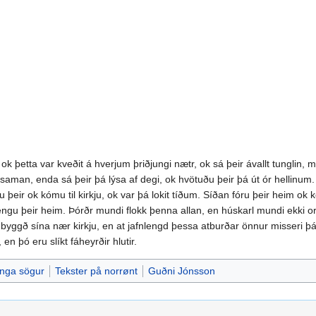
k þetta var kveðit á hverjum þriðjungi nætr, ok sá þeir ávallt tunglin, me
llt saman, enda sá þeir þá lýsa af degi, ok hvötuðu þeir þá út ór hellinum
u þeir ok kómu til kirkju, ok var þá lokit tíðum. Síðan fóru þeir heim ok 
gengu þeir heim. Þórðr mundi flokk þenna allan, en húskarl mundi ekki or
 byggð sína nær kirkju, en at jafnlengd þessa atburðar önnur misseri þá 
en þó eru slíkt fáheyrðir hlutir.
inga sögur
Tekster på norrønt
Guðni Jónsson