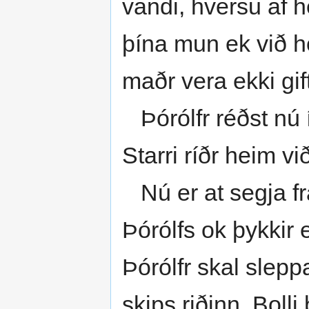
vandi, hversu af h
þína mun ek við h
maðr vera ekki gif
Þórólfr réðst nú
Starri ríðr heim vi
Nú er at segja fr
Þórólfs ok þykkir 
Þórólfr skal sleppa
skips riðinn. Boll