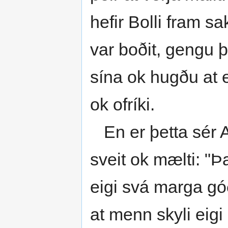
hefir Bolli fram sa
var boðit, gengu þe
sína ok hugðu at e
ok ofríki.
En er þetta sér A
sveit ok mælti: "
eigi svá marga gó
at menn skyli eigi