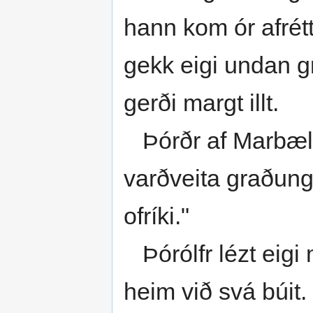
hann kom ór afrét
gekk eigi undan gr
gerði margt illt.
Þórðr af Marbæli 
varðveita graðung
ofríki."
Þórólfr lézt eigi 
heim við svá búit. 