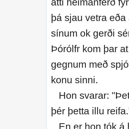
átti heimanferð fy
þá sjau vetra eða
sínum ok gerði sér
Þórólfr kom þar a
gegnum með spjóti
konu sinni.
Hon svarar: "Þett
þér þetta illu reifa.
En er hon tók á h