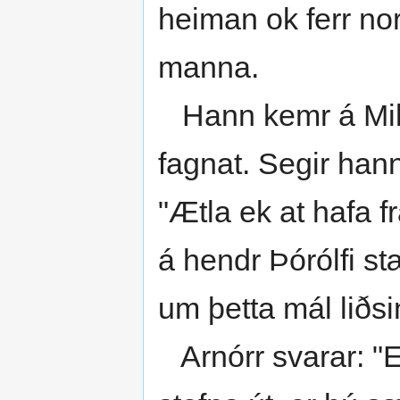
heiman ok ferr nor
manna.
Hann kemr á Mikl
fagnat. Segir hann
"Ætla ek at hafa 
á hendr Þórólfi st
um þetta mál liðsi
Arnórr svarar: "Ek