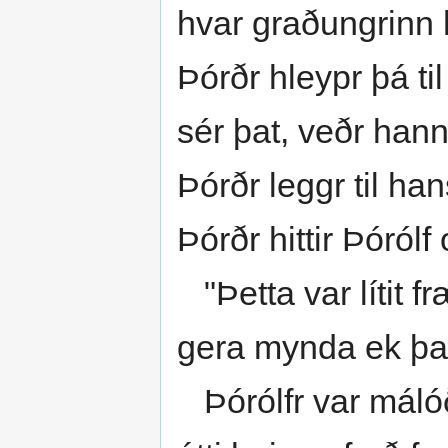
hvar graðungrinn h
Þórðr hleypr þá til
sér þat, veðr hann 
Þórðr leggr til han
Þórðr hittir Þóról
"Þetta var lítit f
gera mynda ek þat v
Þórólfr var málóði