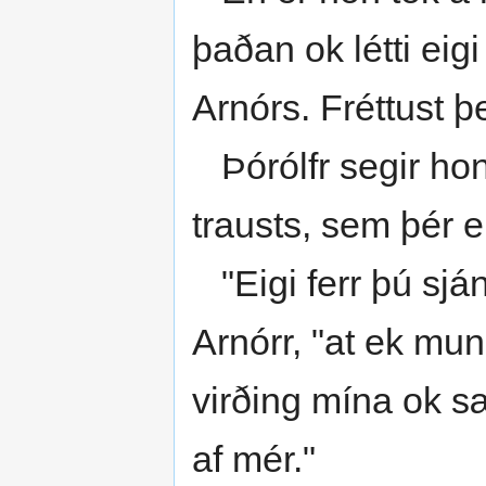
þaðan ok létti eig
Arnórs. Fréttust þ
Þórólfr segir honu
trausts, sem þér 
"Eigi ferr þú sján
Arnórr, "at ek mu
virðing mína ok s
af mér."