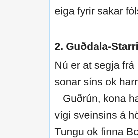
eiga fyrir sakar fó
2. Guðdala-Starri 
Nú er at segja frá
sonar síns ok har
Guðrún, kona hans
vígi sveinsins á h
Tungu ok finna Bol