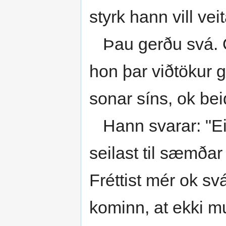
styrk hann vill veit
Þau gerðu svá. O
hon þar viðtökur g
sonar síns, ok bei
Hann svarar: "Eig
seilast til sæmða
Fréttist mér ok sv
kominn, at ekki mun