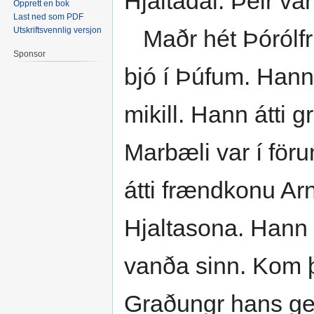
Hjaltadal. Þeir vár
Opprett en bok
Last ned som PDF
Utskriftsvennlig versjon
Maðr hét Þórólfr 
Sponsor
bjó í Þúfum. Hann 
mikill. Hann átti 
Marbæli var í för
átti frændkonu Ar
Hjaltasona. Hann át
vanða sinn. Kom þ
Graðungr hans ge