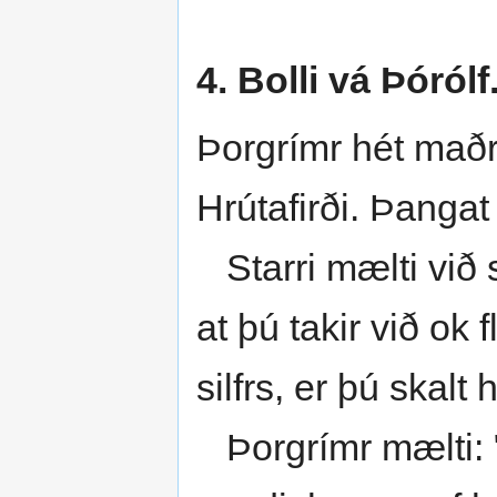
4. Bolli vá Þórólf
Þorgrímr hét maðr
Hrútafirði. Þangat
Starri mælti við s
at þú takir við ok 
silfrs, er þú skalt
Þorgrímr mælti: 