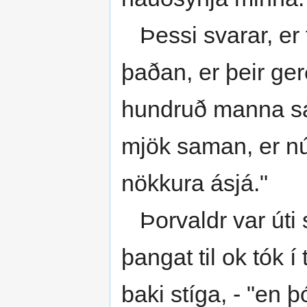
Þessi svarar, er f
þaðan, er þeir gerð
hundruð manna sát
mjök saman, er nú
nökkura ásjá."
Þorvaldr var úti s
þangat til ok tók 
baki stíga, - "en þ