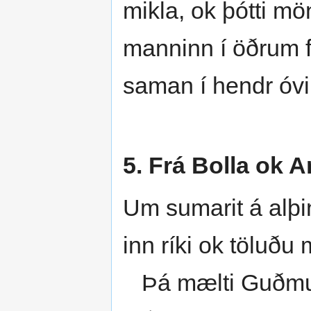
mikla, ok þótti mö
manninn í öðrum fj
saman í hendr óvi
5. Frá Bolla ok A
Um sumarit á alþi
inn ríki ok töluðu 
Þá mælti Guðmundr;