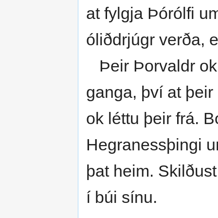
at fylgja Þórólfi 
óliðdrjúgr verða, e
Þeir Þorvaldr ok 
ganga, því at þeir
ok léttu þeir frá. 
Hegranessþingi um
þat heim. Skilðust
í búi sínu.