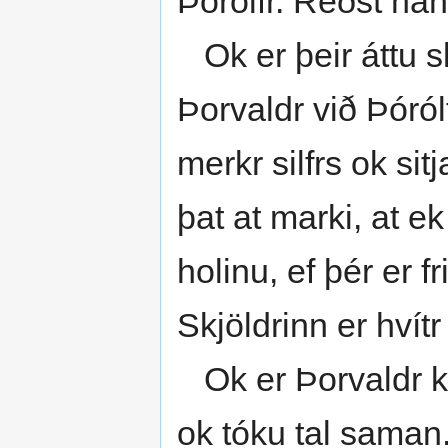
Þórólfr. Réðst han
Ok er þeir áttu s
Þorvaldr við Þóról
merkr silfrs ok si
þat at marki, at e
holinu, ef þér er f
Skjöldrinn er hvítr
Ok er Þorvaldr kom
ok tóku tal saman