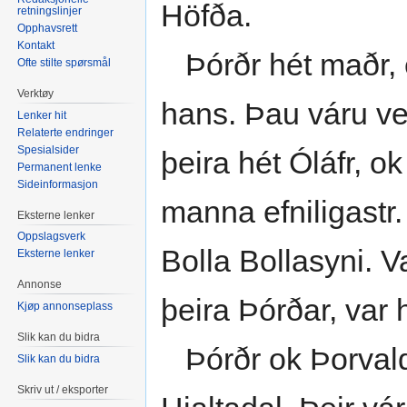
Höfða.
retningslinjer
Opphavsrett
Kontakt
Þórðr hét maðr, 
Ofte stilte spørsmål
Verktøy
hans. Þau váru vel
Lenker hit
Relaterte endringer
Spesialsider
þeira hét Óláfr, ok
Permanent lenke
Sideinformasjon
manna efniligastr
Eksterne lenker
Oppslagsverk
Bolla Bollasyni. V
Eksterne lenker
Annonse
þeira Þórðar, var h
Kjøp annonseplass
Slik kan du bidra
Þórðr ok Þorvaldr
Slik kan du bidra
Skriv ut / eksporter