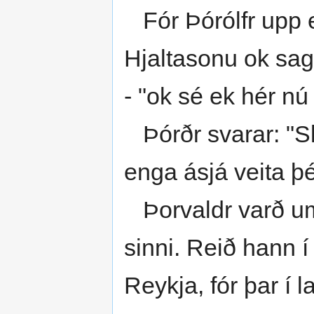
Fór Þórólfr upp ef
Hjaltasonu ok sag
- "ok sé ek hér nú 
Þórðr svarar: "Sl
enga ásjá veita þé
Þorvaldr varð um 
sinni. Reið hann í 
Reykja, fór þar í 