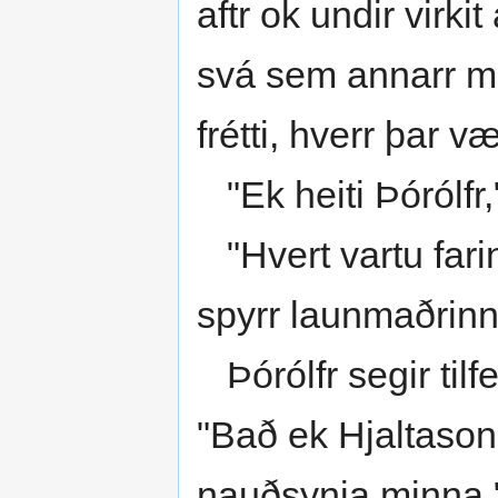
aftr ok undir virki
svá sem annarr ma
frétti, hverr þar v
"Ek heiti Þórólfr
"Hvert vartu fari
spyrr launmaðrinn
Þórólfr segir tilfel
"Bað ek Hjaltason
nauðsynja minna.