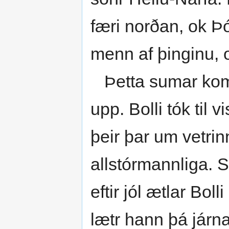
færi norðan, ok Þ
menn af þinginu, o
Þetta sumar kom s
upp. Bolli tók til 
þeir þar um vetrinn
allstórmannliga. Sá
eftir jól ætlar Bol
lætr hann þá járna