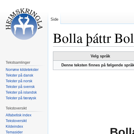
Side
Bolla þáttr Bo
Hopp
Hopp
Velg språk
til
til
Tekstsamlinger
Denne teksten finnes på følgende språ
navigering
søk
Norrøne kildetekster
Tekster på dansk
Tekster på norsk
Tekster på svensk
Tekster på islandsk
Tekster på færøysk
Tekstoversikt
Alfabetisk index
Tekstoversikt
Kildeindex
Boll
Temasider