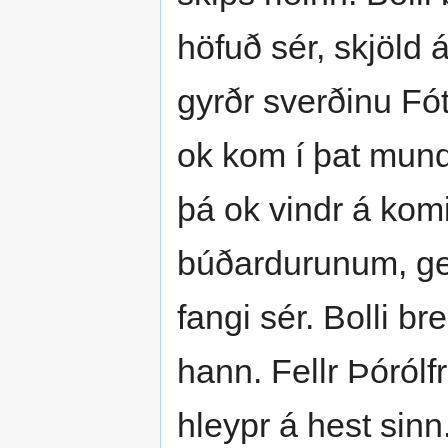
höfuð sér, skjöld á
gyrðr sverðinu Fótb
ok kom í þat mund
þá ok vindr á komi
búðardurunum, gekk
fangi sér. Bolli b
hann. Fellr Þórólfr
hleypr á hest sin