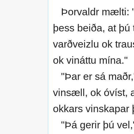
Þorvaldr mælti: "
þess beiða, at þú t
varðveizlu ok traus
ok vináttu mína."
"Þar er sá maðr," 
vinsæll, ok óvíst,
okkars vinskapar 
"Þá gerir þú vel,"