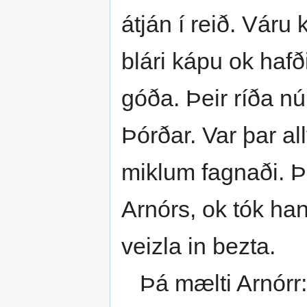
átján í reið. Váru 
blári kápu ok hafði
góða. Þeir ríða nú
Þórðar. Var þar all
miklum fagnaði. Þ
Arnórs, ok tók han
veizla in bezta.
Þá mælti Arnórr: "V