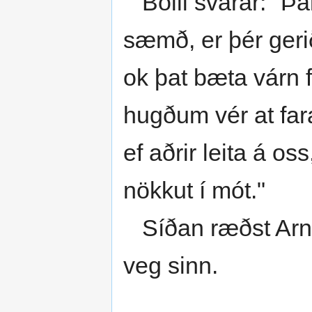
Bolli svarar: "Þak
sæmð, er þér gerið
ok þat bæta várn f
hugðum vér at fa
ef aðrir leita á os
nökkut í mót."
Síðan ræðst Arnór
veg sinn.