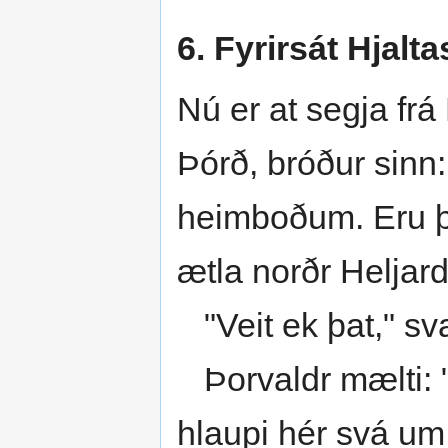
6. Fyrirsát Hjalt
Nú er at segja frá 
Þórð, bróður sinn: 
heimboðum. Eru þe
ætla norðr Heljard
"Veit ek þat," sva
Þorvaldr mælti: "
hlaupi hér svá um 