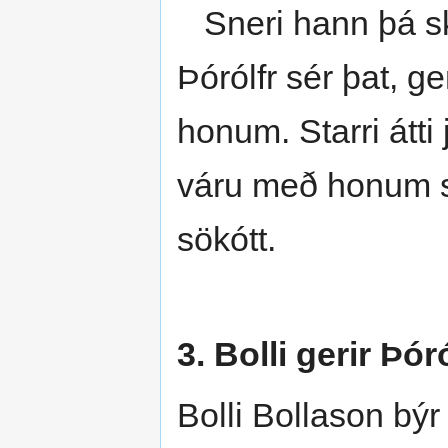
Sneri hann þá ski
Þórólfr sér þat, g
honum. Starri átti
váru með honum s
sökótt.
3. Bolli gerir Þór
Bolli Bollason býr