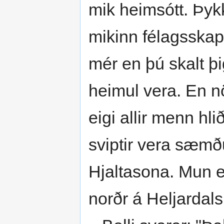
mik heimsótt. Þykk
mikinn félagsskap.
mér en þú skalt þi
heimul vera. En nö
eigi allir menn hli
sviptir vera sæmð
Hjaltasona. Mun ek
norðr á Heljardals