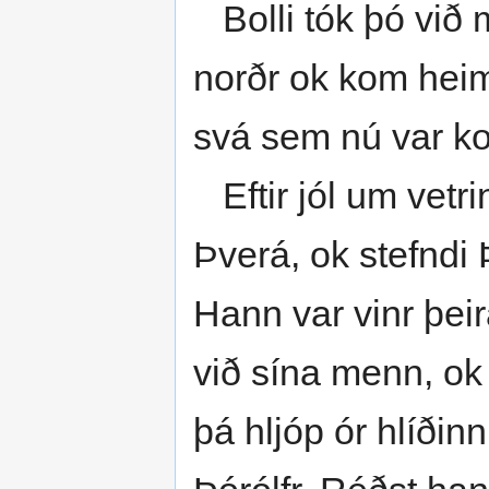
Bolli tók þó við 
norðr ok kom heim
svá sem nú var kom
Eftir jól um vetrin
Þverá, ok stefndi
Hann var vinr þeir
við sína menn, ok 
þá hljóp ór hlíðin