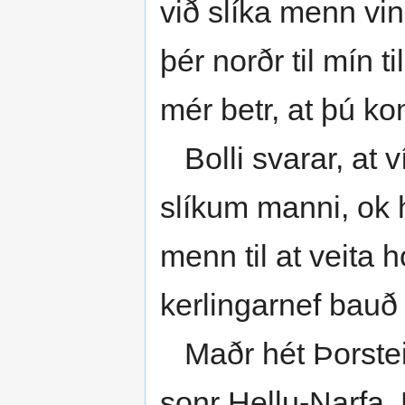
við slíka menn vin
þér norðr til mín t
mér betr, at þú kom
Bolli svarar, at v
slíkum manni, ok h
menn til at veita
kerlingarnef bauð 
Maðr hét Þorstein
sonr Hellu-Narfa. 