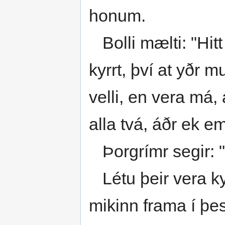
honum.
Bolli mælti: "Hitt 
kyrrt, því at yðr m
velli, en vera má,
alla tvá, áðr ek em 
Þorgrímr segir: "E
Létu þeir vera kyr
mikinn frama í þes