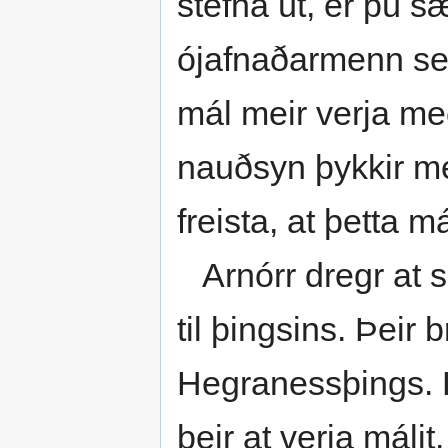
stefna út, er þú sæ
ójafnaðarmenn sem
mál meir verja me
nauðsyn þykkir m
freista, at þetta m
Arnórr dregr at sé
til þingsins. Þeir 
Hegranessþings. Þe
þeir at verja máli