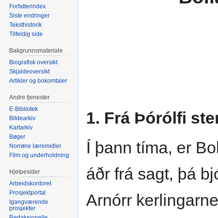
Forfatterindex
Siste endringer
Teksthistorik
Tilfeldig side
Bakgrunnsmateriale
Biografisk oversikt
Skjaldeoversikt
Artikler og bokomtaler
Andre tjenester
E-Bibliotek
1. Frá Þórólfi ste
Bildearkiv
Kartarkiv
Bøger
Í þann tíma, er Bo
Norrøne læremidler
Film og underholdning
áðr frá sagt, þá b
Hjelpesider
Arbeidskontoret
Prosjektportal
Arnórr kerlingarne
Igangværende
prosjekter
Redaksjonelle